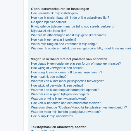
Gebruikersvoorkeuren en instellingen
Hoe verander ik mijn instellingen?
Hoe kan ik onzichtbaar zijn in de online gebruikers lijst?
De tijden zijn niet correct!
Ik wijzigde de tijdzone, maar de tijd is nog steeds verkeerd!
Mijn taal zit niet in de lijst!
Wat zijn de afbeeldingen naast mijn gebruikersnaam?
Hoe kan ik een avatar instellen?
Wat is mijn rang en hoe verander ik mijn rang?
Wanneer ik op de e-maillink van een gebruiker klik, moet ik me aanme
Vragen in verband met het plaatsen van berichten
Hoe plaats ik een onderwerp in een forum of maak een reactie?
Hoe wijzig of verwijder ik een bericht?
Hoe voeg ik een onderschrift toe aan mijn bericht?
Hoe maak ik een peiling?
Waarom kan ik niet meer peilingsopties toevoegen?
Hoe wijzig of verwijder ik een peiling?
Waarom kan ik een bepaald forum niet openen?
Waarom kan ik geen bijlagen toevoegen?
Waarom ontving ik een waarschuwing?
Hoe kan ik berichten aan een moderator melden?
Waarvoor dient de "Opslaan"-knop bij het plaatsen van een bericht?
Waarom moet mijn bericht goedgekeurd worden?
Hoe bump ik mijn onderwerp?
Tekstopmaak en onderwerp soorten