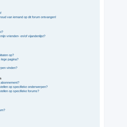
n!
nhoud van iemand op dit forum ontvangen!
st?
ijn vrienden- en/of vijandenlijst?
ltaten op?
 lege pagina?
erpen vinden?
s
en abonnement?
stellen op specifieke onderwerpen?
tellen op specifieke forums?
rum?