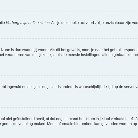
ptie
Verberg mijn online status
. Als je deze optie activeert zul je onzichtbaar zijn 
jdzone is dan waarin jij woont. Als dit het geval is, moet je naar het gebruikerspan
t veranderen van de tijdzone, zoals de meeste instellingen, alleen gedaan kunnen
 hebt ingevuld en de tijd is nog steeds anders, is waarschijnlijk de tijd op de serv
niet geïnstalleerd heeft, of dat nog niemand het forum in je taal vertaald heeft. Je
ag je gerust de vertaling maken. Meer informatie hieromtrent kan gevonden worden o