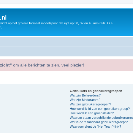
.nl
icht op het grotere formaat modelspoor dat rijdt op 30, 32 en 45 mm rails. O.a
t.
zicht"
om alle berichten te zien, veel plezier!
Gebruikers en gebruikersgroepen
Wat zijn Beheerders?
Wat zijn Moderators?
Wat zijn gebruikersgroepen?
Hoe word ik lid van een gebruikersgroep?
Hoe word ik een groepsleider?
Waarom staan verschillende gebruikersgroe
Wat is de "Standaard gebruikersgroep"?
Waarvoor dient de "Het Team"-link?