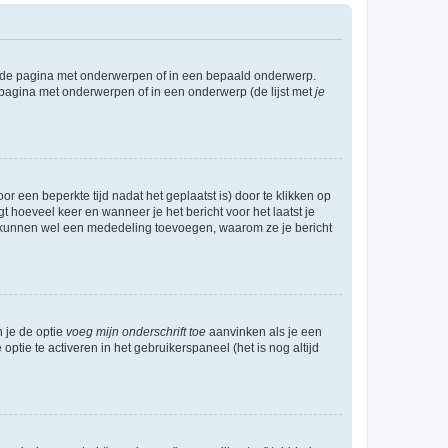
l de pagina met onderwerpen of in een bepaald onderwerp.
 pagina met onderwerpen of in een onderwerp (de lijst met
je
r een beperkte tijd nadat het geplaatst is) door te klikken op
gt hoeveel keer en wanneer je het bericht voor het laatst je
Zij kunnen wel een mededeling toevoegen, waarom ze je bericht
n je de optie
voeg mijn onderschrift toe
aanvinken als je een
optie te activeren in het gebruikerspaneel (het is nog altijd