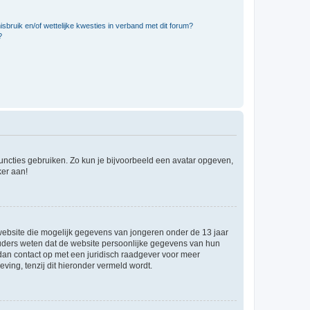
bruik en/of wettelijke kwesties in verband met dit forum?
?
 functies gebruiken. Zo kun je bijvoorbeeld een avatar opgeven,
ker aan!
e website die mogelijk gegevens van jongeren onder de 13 jaar
ouders weten dat de website persoonlijke gegevens van hun
m dan contact op met een juridisch raadgever voor meer
ving, tenzij dit hieronder vermeld wordt.