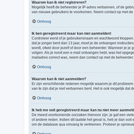
Waarom kan ik niet registreren?
Mogelijk heeft de beheerder je IP-adres verbannen, of de gebru
van nieuwe gebruikers te voorkomen. Neem contact op met de 
Omhoog
Ik ben geregistreerd maar kan niet aanmelden!
Controleer eerst of je gebruikersnaam en wachtwoord kloppen. I
dat je jonger bent dan 13 jaar, moet je de ontvangen instructi
wordt, ofwel door jezelf of door een beheerder. Wanneer je je 
volgen. Als je nooit een e-mail ontvangen hebt, was het opgege
mailadres correct was, neem dan contact op met de beheerder.
Omhoog
Waarom kan ik niet aanmelden?
Er zijn verschillende redenen mogelijk waarom je dit probleem
van te zijn dat je niet verbannen bent. Het is ook mogelijk dat
Omhoog
Ik heb me ooit geregistreerd maar kan nu niet meer aanmel
De meest voorkomende oorzaken hiervoor zijn: je gaf een verk
of andere reden. Indien dit laatste het geval is, heb je dan oo
om de database qua omvang te verkleinen. Probeer je opnieuw t
Omhoog