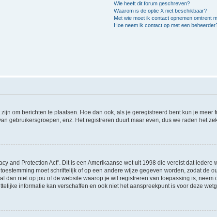
Wie heeft dit forum geschreven?
Waarom is de optie X niet beschikbaar?
Met wie moet ik contact opnemen omtrent mis
Hoe neem ik contact op met een beheerder
 zijn om berichten te plaatsen. Hoe dan ook, als je geregistreerd bent kun je meer
 van gebruikersgroepen, enz. Het registreren duurt maar even, dus we raden het ze
acy and Protection Act". Dit is een Amerikaanse wet uit 1998 die vereist dat ieder
 toestemming moet schriftelijk of op een andere wijze gegeven worden, zodat de 
et al dan niet op jou of de website waarop je wil registreren van toepassing is, nee
lijke informatie kan verschaffen en ook niet het aanspreekpunt is voor deze wetge