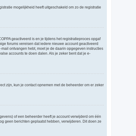
stratie mogelijkheid heeft uitgeschakeld om zo de registratie
OPPA geactiveerd is en je tijdens het registratieproces opgaf
ommige forums vereisen dat iedere nieuwe account geactiveerd
 e-mail ontvangen hebt, moet je de daarin opgegeven instructies
lse accounts te doen dalen. Als je zeker bent dat je e-
rect zijn, kun je contact opnemen met de beheerder om er zeker
egevens) of een beheerder heeft je account verwijderd om één
e nog geen berichten geplaatst hebben, verwijderen. Dit doen ze