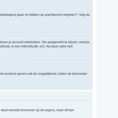
anmeldpagina gaan en klikken op
wachtwoord vergeten?
. Volg de
nderen je account misbruiken. Om aangemeld te blijven, moet je
theek, in een internetcafé, enz. Als deze optie niet
eld wordt en geven ook de mogelijkheid, indien de beheerder
e staat meestal bovenaan op de pagina, maar dit kan