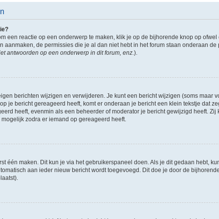
en
ie?
om een reactie op een onderwerp te maken, klik je op de bijhorende knop op ofwe
an aanmaken, de permissies die je al dan niet hebt in het forum staan onderaan de
et antwoorden op een onderwerp in dit forum, enz.
).
eigen berichten wijzigen en verwijderen. Je kunt een bericht wijzigen (soms maar voo
p je bericht gereageerd heeft, komt er onderaan je bericht een klein tekstje dat ze
ageerd heeft, evenmin als een beheerder of moderator je bericht gewijzigd heeft. 
r mogelijk zodra er iemand op gereageerd heeft.
rst één maken. Dit kun je via het gebruikerspaneel doen. Als je dit gedaan hebt, ku
automatisch aan ieder nieuw bericht wordt toegevoegd. Dit doe je door de bijhorende 
laatst).