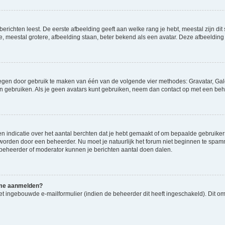
richten leest. De eerste afbeelding geeft aan welke rang je hebt, meestal zijn dit 
e, meestal grotere, afbeelding staan, beter bekend als een avatar. Deze afbeelding 
oegen door gebruik te maken van één van de volgende vier methodes: Gravatar, Gale
n gebruiken. Als je geen avatars kunt gebruiken, neem dan contact op met een beh
indicatie over het aantal berchten dat je hebt gemaakt of om bepaalde gebruikers 
d worden door een beheerder. Nu moet je natuurlijk het forum niet beginnen te sp
en beheerder of moderator kunnen je berichten aantal doen dalen.
k me aanmelden?
t ingebouwde e-mailformulier (indien de beheerder dit heeft ingeschakeld). Dit o