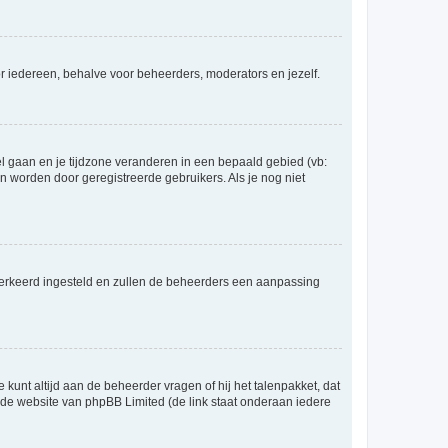
voor iedereen, behalve voor beheerders, moderators en jezelf.
eel gaan en je tijdzone veranderen in een bepaald gebied (vb:
 worden door geregistreerde gebruikers. Als je nog niet
er verkeerd ingesteld en zullen de beheerders een aanpassing
 kunt altijd aan de beheerder vragen of hij het talenpakket, dat
p de website van phpBB Limited (de link staat onderaan iedere