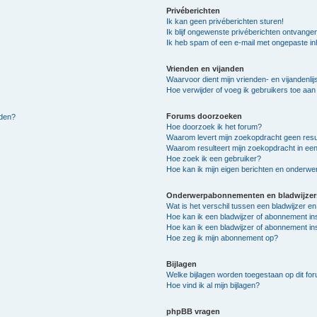
Privéberichten
Ik kan geen privéberichten sturen!
Ik blijf ongewenste privéberichten ontvange
Ik heb spam of een e-mail met ongepaste i
Vrienden en vijanden
Waarvoor dient mijn vrienden- en vijandenlij
Hoe verwijder of voeg ik gebruikers toe aan m
Forums doorzoeken
lden?
Hoe doorzoek ik het forum?
Waarom levert mijn zoekopdracht geen resu
Waarom resulteert mijn zoekopdracht in een
Hoe zoek ik een gebruiker?
Hoe kan ik mijn eigen berichten en onderw
Onderwerpabonnementen en bladwijzer
Wat is het verschil tussen een bladwijzer 
Hoe kan ik een bladwijzer of abonnement in
Hoe kan ik een bladwijzer of abonnement ins
Hoe zeg ik mijn abonnement op?
Bijlagen
Welke bijlagen worden toegestaan op dit fo
Hoe vind ik al mijn bijlagen?
phpBB vragen