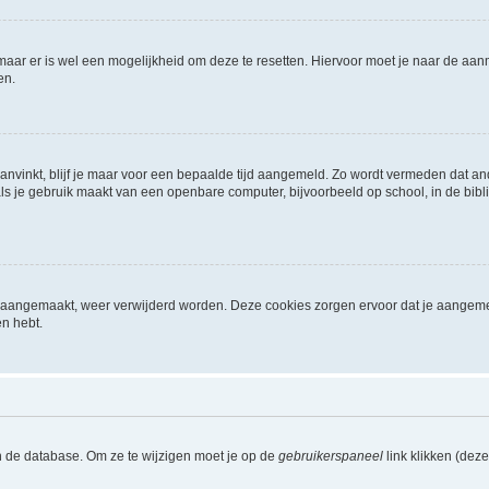
 maar er is wel een mogelijkheid om deze te resetten. Hiervoor moet je naar de a
en.
aanvinkt, blijf je maar voor een bepaalde tijd aangemeld. Zo wordt vermeden dat a
ls je gebruik maakt van een openbare computer, bijvoorbeeld op school, in de biblio
ijn aangemaakt, weer verwijderd worden. Deze cookies zorgen ervoor dat je aangem
en hebt.
n de database. Om ze te wijzigen moet je op de
gebruikerspaneel
link klikken (dez