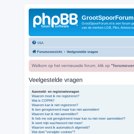
GrootSpoorForum
GrootSpoorForum.nl is een forum ger
van de merken LGB, Piko, Aristocraf
V&A
Forumoverzicht
Veelgestelde vragen
Welkom op het vernieuwde forum, klik op
"forumover
Veelgestelde vragen
Aanmeld- en registratievragen
Waarom moet ik me registreren?
Wat is COPPA?
Waarom kan ik niet registreren?
Ik ben geregistreerd maar kan niet aanmelden!
Waarom kan ik niet aanmelden?
Ik heb me ooit geregistreerd maar kan nu niet meer aanmelden!?
Ik weet mijn wachtwoord niet meer!
Waarom word ik automatisch afgemeld?
Wat doet "verwijder cookies"?