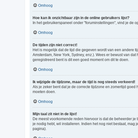
Omhoog
Hoe kan ik onzichtbaar zijn in de online gebruikers lijst?
In het gebruikerspaneel onder "foruminstellingen", vind je de o
Omhoog
De tijden zijn niet correct!
Het is mogelijk dat de tijd die gegeven wordt van een andere ti
Amsterdam, New York, Sydney, enz.). Wees er bewust van dat he
geregistreerd bent is dit een goed moment om dit te doen.
Omhoog
Ik wijzigde de tijdzone, maar de tijd is nog steeds verkeerd!
Als je zeker bent dat je de correcte tijdzone en zomertijd goed
moeten doen.
Omhoog
Mijn taal zit niet in de lijst!
De meest voorkomende reden hiervoor is dat de beheerder je taal 
je nodig hebt, wil installeren. Indien het nog niet bestaat, m
pagina).