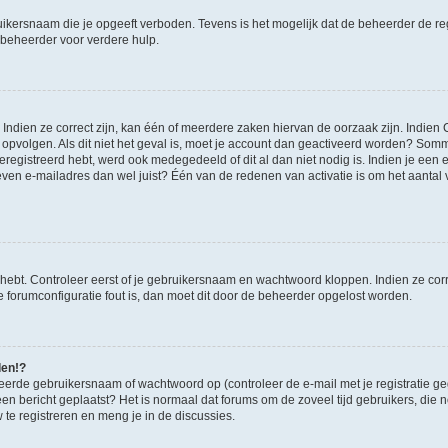
ikersnaam die je opgeeft verboden. Tevens is het mogelijk dat de beheerder de regi
beheerder voor verdere hulp.
ndien ze correct zijn, kan één of meerdere zaken hiervan de oorzaak zijn. Indien C
es opvolgen. Als dit niet het geval is, moet je account dan geactiveerd worden? S
geregistreerd hebt, werd ook medegedeeld of dit al dan niet nodig is. Indien je een
ven e-mailadres dan wel juist? Één van de redenen van activatie is om het aantal va
 hebt. Controleer eerst of je gebruikersnaam en wachtwoord kloppen. Indien ze cor
 de forumconfiguratie fout is, dan moet dit door de beheerder opgelost worden.
den!?
eerde gebruikersnaam of wachtwoord op (controleer de e-mail met je registratie g
it een bericht geplaatst? Het is normaal dat forums om de zoveel tijd gebruikers, di
e registreren en meng je in de discussies.