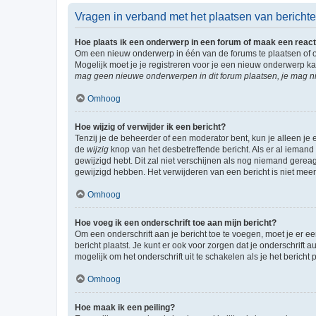
Vragen in verband met het plaatsen van bericht
Hoe plaats ik een onderwerp in een forum of maak een react
Om een nieuw onderwerp in één van de forums te plaatsen of 
Mogelijk moet je je registreren voor je een nieuw onderwerp k
mag geen nieuwe onderwerpen in dit forum plaatsen, je mag ni
Omhoog
Hoe wijzig of verwijder ik een bericht?
Tenzij je de beheerder of een moderator bent, kun je alleen je 
de
wijzig
knop van het desbetreffende bericht. Als er al iemand o
gewijzigd hebt. Dit zal niet verschijnen als nog niemand gere
gewijzigd hebben. Het verwijderen van een bericht is niet mee
Omhoog
Hoe voeg ik een onderschrift toe aan mijn bericht?
Om een onderschrift aan je bericht toe te voegen, moet je er ee
bericht plaatst. Je kunt er ook voor zorgen dat je onderschrift 
mogelijk om het onderschrift uit te schakelen als je het bericht p
Omhoog
Hoe maak ik een peiling?