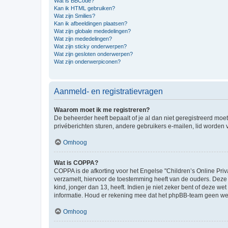
Wat is BBCode?
Kan ik HTML gebruiken?
Wat zijn Smilies?
Kan ik afbeeldingen plaatsen?
Wat zijn globale mededelingen?
Wat zijn mededelingen?
Wat zijn sticky onderwerpen?
Wat zijn gesloten onderwerpen?
Wat zijn onderwerpiconen?
Aanmeld- en registratievragen
Waarom moet ik me registreren?
De beheerder heeft bepaalt of je al dan niet geregistreerd moet
privéberichten sturen, andere gebruikers e-mailen, lid worden
Omhoog
Wat is COPPA?
COPPA is de afkorting voor het Engelse "Children’s Online Priv
verzamelt, hiervoor de toestemming heeft van de ouders. Deze
kind, jonger dan 13, heeft. Indien je niet zeker bent of deze w
informatie. Houd er rekening mee dat het phpBB-team geen wette
Omhoog