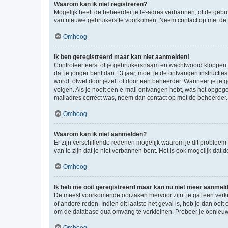
Waarom kan ik niet registreren?
Mogelijk heeft de beheerder je IP-adres verbannen, of de gebru
van nieuwe gebruikers te voorkomen. Neem contact op met de 
Omhoog
Ik ben geregistreerd maar kan niet aanmelden!
Controleer eerst of je gebruikersnaam en wachtwoord kloppen. I
dat je jonger bent dan 13 jaar, moet je de ontvangen instructi
wordt, ofwel door jezelf of door een beheerder. Wanneer je je 
volgen. Als je nooit een e-mail ontvangen hebt, was het opgege
mailadres correct was, neem dan contact op met de beheerder.
Omhoog
Waarom kan ik niet aanmelden?
Er zijn verschillende redenen mogelijk waarom je dit probleem
van te zijn dat je niet verbannen bent. Het is ook mogelijk dat
Omhoog
Ik heb me ooit geregistreerd maar kan nu niet meer aanmel
De meest voorkomende oorzaken hiervoor zijn: je gaf een verk
of andere reden. Indien dit laatste het geval is, heb je dan oo
om de database qua omvang te verkleinen. Probeer je opnieuw t
Omhoog