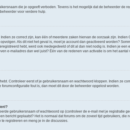
ikersnaam die je opgeeft verboden. Tevens is het mogelijk dat de beheerder de regi
beheerder voor verdere hulp.
ndien ze correct zijn, kan één of meerdere zaken hiervan de oorzaak zijn. Indien C
es opvolgen. Als dit niet het geval is, moet je account dan geactiveerd worden? S
geregistreerd hebt, werd ook medegedeeld of dit al dan niet nodig is. Indien je een
ven e-mailadres dan wel juist? Één van de redenen van activatie is om het aantal va
 hebt. Controleer eerst of je gebruikersnaam en wachtwoord kloppen. Indien ze cor
 de forumconfiguratie fout is, dan moet dit door de beheerder opgelost worden.
den!?
eerde gebruikersnaam of wachtwoord op (controleer de e-mail met je registratie g
it een bericht geplaatst? Het is normaal dat forums om de zoveel tijd gebruikers, di
e registreren en meng je in de discussies.