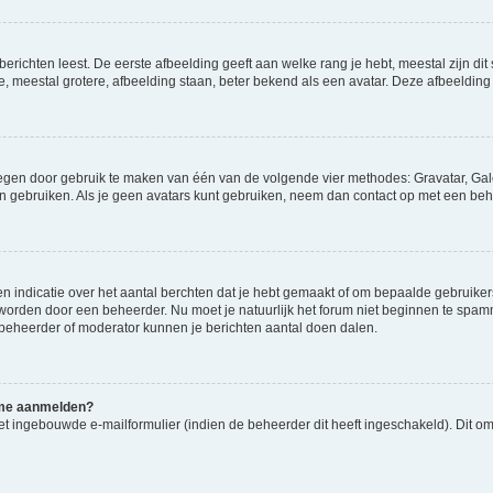
richten leest. De eerste afbeelding geeft aan welke rang je hebt, meestal zijn dit 
e, meestal grotere, afbeelding staan, beter bekend als een avatar. Deze afbeelding 
oegen door gebruik te maken van één van de volgende vier methodes: Gravatar, Gale
n gebruiken. Als je geen avatars kunt gebruiken, neem dan contact op met een beh
indicatie over het aantal berchten dat je hebt gemaakt of om bepaalde gebruikers 
d worden door een beheerder. Nu moet je natuurlijk het forum niet beginnen te sp
en beheerder of moderator kunnen je berichten aantal doen dalen.
k me aanmelden?
t ingebouwde e-mailformulier (indien de beheerder dit heeft ingeschakeld). Dit o