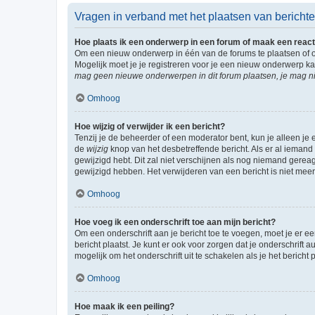
Vragen in verband met het plaatsen van bericht
Hoe plaats ik een onderwerp in een forum of maak een react
Om een nieuw onderwerp in één van de forums te plaatsen of 
Mogelijk moet je je registreren voor je een nieuw onderwerp k
mag geen nieuwe onderwerpen in dit forum plaatsen, je mag ni
Omhoog
Hoe wijzig of verwijder ik een bericht?
Tenzij je de beheerder of een moderator bent, kun je alleen je 
de
wijzig
knop van het desbetreffende bericht. Als er al iemand o
gewijzigd hebt. Dit zal niet verschijnen als nog niemand gere
gewijzigd hebben. Het verwijderen van een bericht is niet mee
Omhoog
Hoe voeg ik een onderschrift toe aan mijn bericht?
Om een onderschrift aan je bericht toe te voegen, moet je er ee
bericht plaatst. Je kunt er ook voor zorgen dat je onderschrift 
mogelijk om het onderschrift uit te schakelen als je het bericht p
Omhoog
Hoe maak ik een peiling?