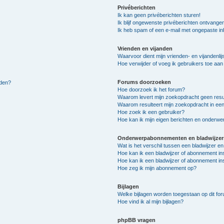
Privéberichten
Ik kan geen privéberichten sturen!
Ik blijf ongewenste privéberichten ontvange
Ik heb spam of een e-mail met ongepaste i
Vrienden en vijanden
Waarvoor dient mijn vrienden- en vijandenlij
Hoe verwijder of voeg ik gebruikers toe aan m
Forums doorzoeken
lden?
Hoe doorzoek ik het forum?
Waarom levert mijn zoekopdracht geen resu
Waarom resulteert mijn zoekopdracht in een
Hoe zoek ik een gebruiker?
Hoe kan ik mijn eigen berichten en onderw
Onderwerpabonnementen en bladwijzer
Wat is het verschil tussen een bladwijzer 
Hoe kan ik een bladwijzer of abonnement in
Hoe kan ik een bladwijzer of abonnement ins
Hoe zeg ik mijn abonnement op?
Bijlagen
Welke bijlagen worden toegestaan op dit fo
Hoe vind ik al mijn bijlagen?
phpBB vragen