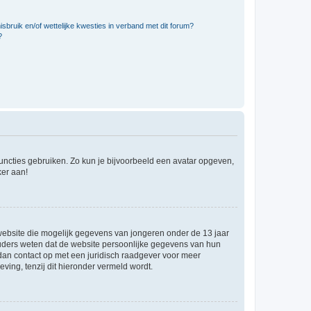
bruik en/of wettelijke kwesties in verband met dit forum?
?
 functies gebruiken. Zo kun je bijvoorbeeld een avatar opgeven,
ker aan!
e website die mogelijk gegevens van jongeren onder de 13 jaar
ouders weten dat de website persoonlijke gegevens van hun
m dan contact op met een juridisch raadgever voor meer
ving, tenzij dit hieronder vermeld wordt.