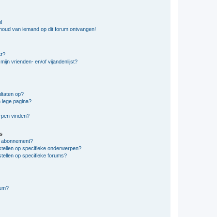
n!
nhoud van iemand op dit forum ontvangen!
st?
ijn vrienden- en/of vijandenlijst?
ltaten op?
 lege pagina?
erpen vinden?
s
en abonnement?
stellen op specifieke onderwerpen?
tellen op specifieke forums?
rum?