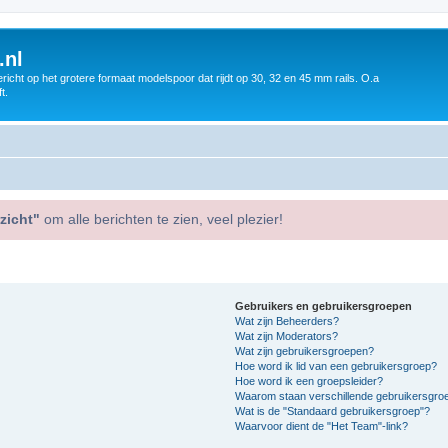
.nl
icht op het grotere formaat modelspoor dat rijdt op 30, 32 en 45 mm rails. O.a
t.
zicht"
om alle berichten te zien, veel plezier!
Gebruikers en gebruikersgroepen
Wat zijn Beheerders?
Wat zijn Moderators?
Wat zijn gebruikersgroepen?
Hoe word ik lid van een gebruikersgroep?
Hoe word ik een groepsleider?
Waarom staan verschillende gebruikersgroe
Wat is de "Standaard gebruikersgroep"?
Waarvoor dient de "Het Team"-link?