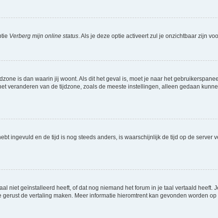
ptie
Verberg mijn online status
. Als je deze optie activeert zul je onzichtbaar zijn 
jdzone is dan waarin jij woont. Als dit het geval is, moet je naar het gebruikerspan
t veranderen van de tijdzone, zoals de meeste instellingen, alleen gedaan kunnen
 hebt ingevuld en de tijd is nog steeds anders, is waarschijnlijk de tijd op de serv
niet geïnstalleerd heeft, of dat nog niemand het forum in je taal vertaald heeft. Je
ag je gerust de vertaling maken. Meer informatie hieromtrent kan gevonden worden o