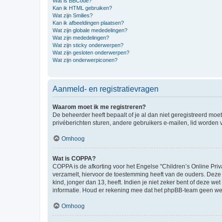
Wat is BBCode?
Kan ik HTML gebruiken?
Wat zijn Smilies?
Kan ik afbeeldingen plaatsen?
Wat zijn globale mededelingen?
Wat zijn mededelingen?
Wat zijn sticky onderwerpen?
Wat zijn gesloten onderwerpen?
Wat zijn onderwerpiconen?
Aanmeld- en registratievragen
Waarom moet ik me registreren?
De beheerder heeft bepaalt of je al dan niet geregistreerd moet
privéberichten sturen, andere gebruikers e-mailen, lid worden
Omhoog
Wat is COPPA?
COPPA is de afkorting voor het Engelse "Children’s Online Priv
verzamelt, hiervoor de toestemming heeft van de ouders. Deze
kind, jonger dan 13, heeft. Indien je niet zeker bent of deze w
informatie. Houd er rekening mee dat het phpBB-team geen wette
Omhoog