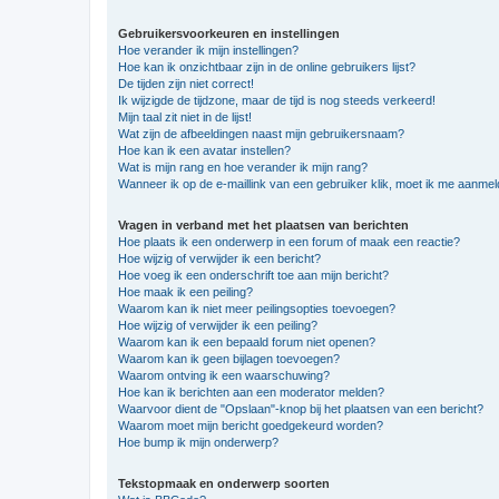
Gebruikersvoorkeuren en instellingen
Hoe verander ik mijn instellingen?
Hoe kan ik onzichtbaar zijn in de online gebruikers lijst?
De tijden zijn niet correct!
Ik wijzigde de tijdzone, maar de tijd is nog steeds verkeerd!
Mijn taal zit niet in de lijst!
Wat zijn de afbeeldingen naast mijn gebruikersnaam?
Hoe kan ik een avatar instellen?
Wat is mijn rang en hoe verander ik mijn rang?
Wanneer ik op de e-maillink van een gebruiker klik, moet ik me aanme
Vragen in verband met het plaatsen van berichten
Hoe plaats ik een onderwerp in een forum of maak een reactie?
Hoe wijzig of verwijder ik een bericht?
Hoe voeg ik een onderschrift toe aan mijn bericht?
Hoe maak ik een peiling?
Waarom kan ik niet meer peilingsopties toevoegen?
Hoe wijzig of verwijder ik een peiling?
Waarom kan ik een bepaald forum niet openen?
Waarom kan ik geen bijlagen toevoegen?
Waarom ontving ik een waarschuwing?
Hoe kan ik berichten aan een moderator melden?
Waarvoor dient de "Opslaan"-knop bij het plaatsen van een bericht?
Waarom moet mijn bericht goedgekeurd worden?
Hoe bump ik mijn onderwerp?
Tekstopmaak en onderwerp soorten