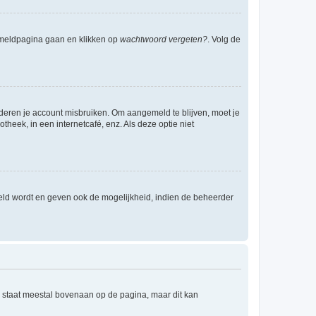
anmeldpagina gaan en klikken op
wachtwoord vergeten?
. Volg de
nderen je account misbruiken. Om aangemeld te blijven, moet je
theek, in een internetcafé, enz. Als deze optie niet
eld wordt en geven ook de mogelijkheid, indien de beheerder
e staat meestal bovenaan op de pagina, maar dit kan