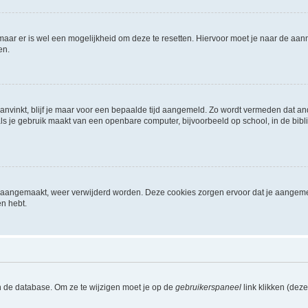
 maar er is wel een mogelijkheid om deze te resetten. Hiervoor moet je naar de a
en.
aanvinkt, blijf je maar voor een bepaalde tijd aangemeld. Zo wordt vermeden dat a
ls je gebruik maakt van een openbare computer, bijvoorbeeld op school, in de biblio
ijn aangemaakt, weer verwijderd worden. Deze cookies zorgen ervoor dat je aangem
en hebt.
n de database. Om ze te wijzigen moet je op de
gebruikerspaneel
link klikken (dez