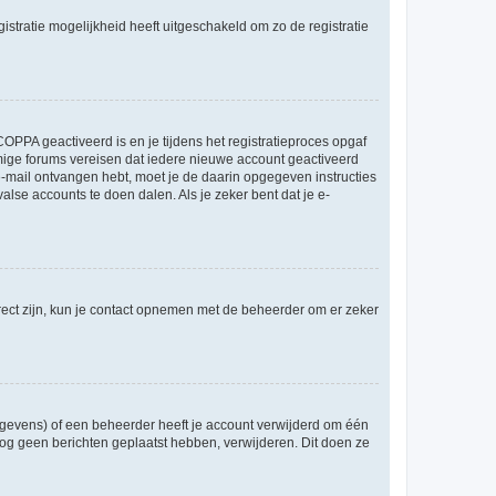
stratie mogelijkheid heeft uitgeschakeld om zo de registratie
OPPA geactiveerd is en je tijdens het registratieproces opgaf
ommige forums vereisen dat iedere nieuwe account geactiveerd
 e-mail ontvangen hebt, moet je de daarin opgegeven instructies
lse accounts te doen dalen. Als je zeker bent dat je e-
rect zijn, kun je contact opnemen met de beheerder om er zeker
egevens) of een beheerder heeft je account verwijderd om één
e nog geen berichten geplaatst hebben, verwijderen. Dit doen ze