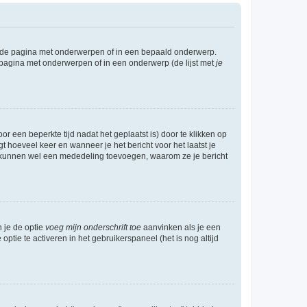
l de pagina met onderwerpen of in een bepaald onderwerp.
 pagina met onderwerpen of in een onderwerp (de lijst met
je
r een beperkte tijd nadat het geplaatst is) door te klikken op
gt hoeveel keer en wanneer je het bericht voor het laatst je
Zij kunnen wel een mededeling toevoegen, waarom ze je bericht
n je de optie
voeg mijn onderschrift toe
aanvinken als je een
optie te activeren in het gebruikerspaneel (het is nog altijd