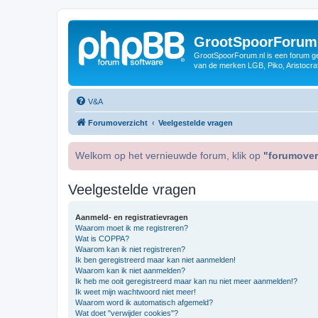
GrootSpoorForum
GrootSpoorForum.nl is een forum ger
van de merken LGB, Piko, Aristocraf
V&A
Forumoverzicht
Veelgestelde vragen
Welkom op het vernieuwde forum, klik op
"forumover
Veelgestelde vragen
Aanmeld- en registratievragen
Waarom moet ik me registreren?
Wat is COPPA?
Waarom kan ik niet registreren?
Ik ben geregistreerd maar kan niet aanmelden!
Waarom kan ik niet aanmelden?
Ik heb me ooit geregistreerd maar kan nu niet meer aanmelden!?
Ik weet mijn wachtwoord niet meer!
Waarom word ik automatisch afgemeld?
Wat doet "verwijder cookies"?