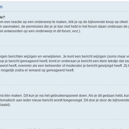
en
ie?
om een reactie op een onderwerp te maken, klik je op de bijhorende knop op ofwe
an aanmaken, de permissies die je al dan niet hebt in het forum staan onderaan de
et antwoorden op een onderwerp in dit forum, enz.
).
eigen berichten wijzigen en verwijderen. Je kunt een bericht wijzigen (soms maar voo
p je bericht gereageerd heeft, komt er onderaan je bericht een klein tekstje dat ze
ageerd heeft, evenmin als een beheerder of moderator je bericht gewijzigd heeft. 
r mogelijk zodra er iemand op gereageerd heeft.
rst één maken. Dit kun je via het gebruikerspaneel doen. Als je dit gedaan hebt, ku
automatisch aan ieder nieuw bericht wordt toegevoegd. Dit doe je door de bijhorende 
laatst).