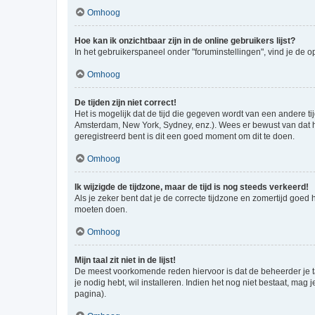
Omhoog
Hoe kan ik onzichtbaar zijn in de online gebruikers lijst?
In het gebruikerspaneel onder "foruminstellingen", vind je de o
Omhoog
De tijden zijn niet correct!
Het is mogelijk dat de tijd die gegeven wordt van een andere ti
Amsterdam, New York, Sydney, enz.). Wees er bewust van dat he
geregistreerd bent is dit een goed moment om dit te doen.
Omhoog
Ik wijzigde de tijdzone, maar de tijd is nog steeds verkeerd!
Als je zeker bent dat je de correcte tijdzone en zomertijd goed
moeten doen.
Omhoog
Mijn taal zit niet in de lijst!
De meest voorkomende reden hiervoor is dat de beheerder je taal 
je nodig hebt, wil installeren. Indien het nog niet bestaat, m
pagina).