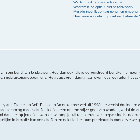
Wie heeft dit forum geschreven?
Waarom is de optie X niet beschikbaar?
Met wie moet ik contact opnemen omtrent mis
Hoe neem ik contact op met een beheerder
 zijn om berichten te plaatsen. Hoe dan ook, als je geregistreerd bent kun je meer
 van gebruikersgroepen, enz. Het registreren duurt maar even, dus we raden het ze
acy and Protection Act". Dit is een Amerikaanse wet uit 1998 die vereist dat ieder
 toestemming moet schriftelijk of op een andere wijze gegeven worden, zodat de 
et al dan niet op jou of de website waarop je wil registreren van toepassing is, nee
lijke informatie kan verschaffen en ook niet het aanspreekpunt is voor deze wetge