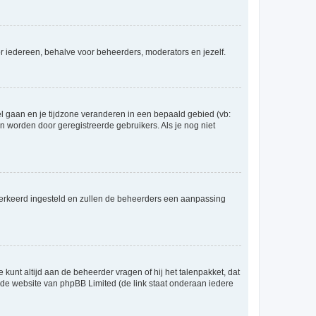
voor iedereen, behalve voor beheerders, moderators en jezelf.
eel gaan en je tijdzone veranderen in een bepaald gebied (vb:
 worden door geregistreerde gebruikers. Als je nog niet
er verkeerd ingesteld en zullen de beheerders een aanpassing
 kunt altijd aan de beheerder vragen of hij het talenpakket, dat
p de website van phpBB Limited (de link staat onderaan iedere