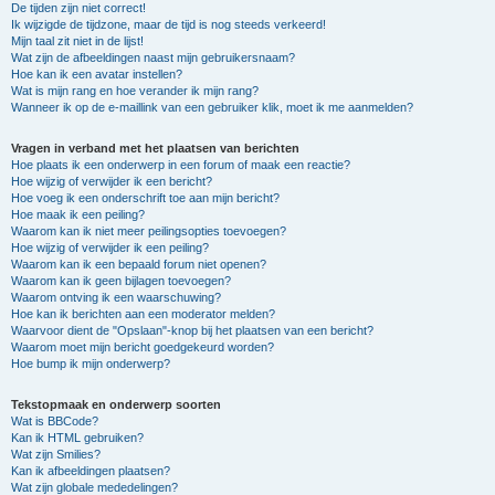
De tijden zijn niet correct!
Ik wijzigde de tijdzone, maar de tijd is nog steeds verkeerd!
Mijn taal zit niet in de lijst!
Wat zijn de afbeeldingen naast mijn gebruikersnaam?
Hoe kan ik een avatar instellen?
Wat is mijn rang en hoe verander ik mijn rang?
Wanneer ik op de e-maillink van een gebruiker klik, moet ik me aanmelden?
Vragen in verband met het plaatsen van berichten
Hoe plaats ik een onderwerp in een forum of maak een reactie?
Hoe wijzig of verwijder ik een bericht?
Hoe voeg ik een onderschrift toe aan mijn bericht?
Hoe maak ik een peiling?
Waarom kan ik niet meer peilingsopties toevoegen?
Hoe wijzig of verwijder ik een peiling?
Waarom kan ik een bepaald forum niet openen?
Waarom kan ik geen bijlagen toevoegen?
Waarom ontving ik een waarschuwing?
Hoe kan ik berichten aan een moderator melden?
Waarvoor dient de "Opslaan"-knop bij het plaatsen van een bericht?
Waarom moet mijn bericht goedgekeurd worden?
Hoe bump ik mijn onderwerp?
Tekstopmaak en onderwerp soorten
Wat is BBCode?
Kan ik HTML gebruiken?
Wat zijn Smilies?
Kan ik afbeeldingen plaatsen?
Wat zijn globale mededelingen?