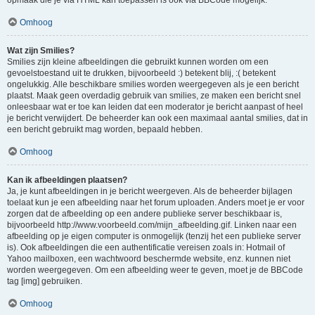
opmaak die je via HTML kan toepassen is ook via BBCode mogelijk.
Omhoog
Wat zijn Smilies?
Smilies zijn kleine afbeeldingen die gebruikt kunnen worden om een
gevoelstoestand uit te drukken, bijvoorbeeld :) betekent blij, :( betekent
ongelukkig. Alle beschikbare smilies worden weergegeven als je een bericht
plaatst. Maak geen overdadig gebruik van smilies, ze maken een bericht snel
onleesbaar wat er toe kan leiden dat een moderator je bericht aanpast of heel
je bericht verwijdert. De beheerder kan ook een maximaal aantal smilies, dat in
een bericht gebruikt mag worden, bepaald hebben.
Omhoog
Kan ik afbeeldingen plaatsen?
Ja, je kunt afbeeldingen in je bericht weergeven. Als de beheerder bijlagen
toelaat kun je een afbeelding naar het forum uploaden. Anders moet je er voor
zorgen dat de afbeelding op een andere publieke server beschikbaar is,
bijvoorbeeld http://www.voorbeeld.com/mijn_afbeelding.gif. Linken naar een
afbeelding op je eigen computer is onmogelijk (tenzij het een publieke server
is). Ook afbeeldingen die een authentificatie vereisen zoals in: Hotmail of
Yahoo mailboxen, een wachtwoord beschermde website, enz. kunnen niet
worden weergegeven. Om een afbeelding weer te geven, moet je de BBCode
tag [img] gebruiken.
Omhoog