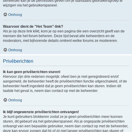
beheerder kan je de permissies geven om je standaard gebruikersgroep te
wijzigen via het gebruikerspaneel.
Omhoog
Waarvoor dient de "Het Team"-link?
Als je op deze link klikt, kom je op een pagina die een overzicht geeft van de
mensen die het forum beheren. Deze lijst bevat alle beheerders en de
moderators, met bijhorende details omtrent welke forums ze modereren.
Omhoog
Privéberichten
Ik kan geen privéberichten sturen!
Hiervoor zijn drie redenen mogelijk: ofwel ben je niet geregistreerd en/of
aangemeld, de beheerder heeft de privéberichten functie uitgeschakeld, of de
beheerder heeft ingesteld dat je geen privéberichten kan sturen. Indien dit
laatste het geval is, neem dan contact op met de beheerder.
Omhoog
Ik blijf ongewenste privéberichten ontvangen!
Je kunt gebruikers blokkeren zodat ze je geen privéberichten meer kunnen
sturen, dit gebeurt via het gebruikerspaneel. Als je ongepaste privéberichten
ontvangt van een bepaalde gebruiker, neem dan contact op met de beheerder,
deze kan ervoor zorgen dat hij of zij niet langer privéberichten kan sturen of