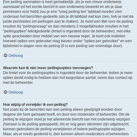
Een peiling aanmaken is heel gemakkelijk, als je een nieuw onderwerp
aanmaakt (of het eerste bericht in een onderwerp bewerkt en als je daar
permissies voor hebt) zou je een "voeg peiling toe" tabblad moeten zien
onderaan het berichten-gedeelte (als je dit tabblad niet kan zien, heb je niet de
juiste permissies om peilingen aan te maken). Je moet een titel voor de peiling
invullen bij "peilingsvraag" en dan minstens 2 mogelijkheden invullen in het
"peilingopties"-tekstgedeelte (limiet is ingesteld door de beheerder), met elke
optie gescheiden door middel van een nieuwe regel. Je kunt ook instellen
hoeveel opties een gebruiker mag kiezen onder "opties per gebruiker" en een
tijdslimiet in dagen voor de peiling (0 is een peiling van oneindige duur).
Omhoog
Waarom kan ik niet meer peilingsopties toevoegen?
De limiet voor de peilingsopties is ingesteld door de beheerder. Indien je meer
opties denkt nodig te hebben dan het toegestane aantal, neem dan contact op
met de beheerder.
Omhoog
Hoe wijzig of verwijder ik een peiling?
Net zoals bij de berichten kan een peiling alleen gewijzigd worden door
degene die hem gemaakt heeft, en door een moderator of beheerder. Om de
peiling te wijzigen moet je het allereerste bericht van het onderwerp wijzigen
(hieraan is de peiling gekoppeld). Als er nog geen stemmen zijn uitgebracht,
kunnen gebruikers de peiling verwijderen of iedere peilingsoptie wijzigen.
Maar, als er reeds gestemd is, dan kunnen alleen moderators of beheerders