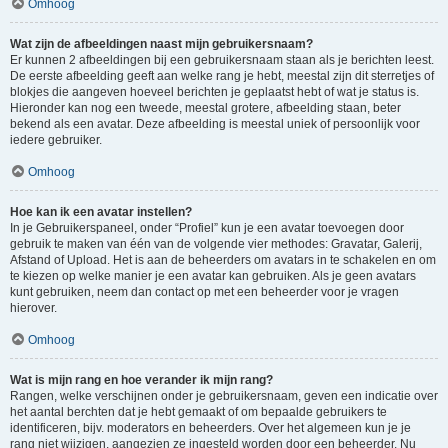
Omhoog
Wat zijn de afbeeldingen naast mijn gebruikersnaam?
Er kunnen 2 afbeeldingen bij een gebruikersnaam staan als je berichten leest.
De eerste afbeelding geeft aan welke rang je hebt, meestal zijn dit sterretjes of
blokjes die aangeven hoeveel berichten je geplaatst hebt of wat je status is.
Hieronder kan nog een tweede, meestal grotere, afbeelding staan, beter
bekend als een avatar. Deze afbeelding is meestal uniek of persoonlijk voor
iedere gebruiker.
Omhoog
Hoe kan ik een avatar instellen?
In je Gebruikerspaneel, onder “Profiel” kun je een avatar toevoegen door
gebruik te maken van één van de volgende vier methodes: Gravatar, Galerij,
Afstand of Upload. Het is aan de beheerders om avatars in te schakelen en om
te kiezen op welke manier je een avatar kan gebruiken. Als je geen avatars
kunt gebruiken, neem dan contact op met een beheerder voor je vragen
hierover.
Omhoog
Wat is mijn rang en hoe verander ik mijn rang?
Rangen, welke verschijnen onder je gebruikersnaam, geven een indicatie over
het aantal berchten dat je hebt gemaakt of om bepaalde gebruikers te
identificeren, bijv. moderators en beheerders. Over het algemeen kun je je
rang niet wijzigen, aangezien ze ingesteld worden door een beheerder. Nu