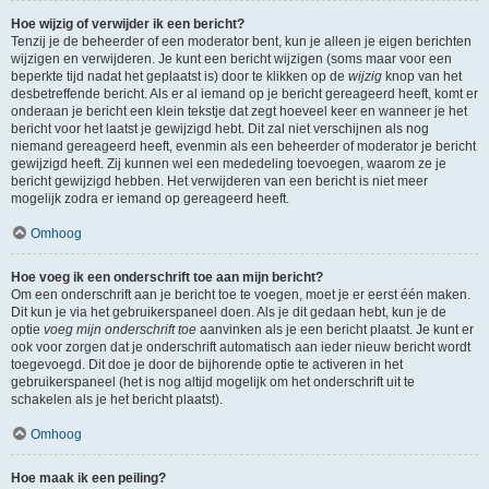
Hoe wijzig of verwijder ik een bericht?
Tenzij je de beheerder of een moderator bent, kun je alleen je eigen berichten
wijzigen en verwijderen. Je kunt een bericht wijzigen (soms maar voor een
beperkte tijd nadat het geplaatst is) door te klikken op de
wijzig
knop van het
desbetreffende bericht. Als er al iemand op je bericht gereageerd heeft, komt er
onderaan je bericht een klein tekstje dat zegt hoeveel keer en wanneer je het
bericht voor het laatst je gewijzigd hebt. Dit zal niet verschijnen als nog
niemand gereageerd heeft, evenmin als een beheerder of moderator je bericht
gewijzigd heeft. Zij kunnen wel een mededeling toevoegen, waarom ze je
bericht gewijzigd hebben. Het verwijderen van een bericht is niet meer
mogelijk zodra er iemand op gereageerd heeft.
Omhoog
Hoe voeg ik een onderschrift toe aan mijn bericht?
Om een onderschrift aan je bericht toe te voegen, moet je er eerst één maken.
Dit kun je via het gebruikerspaneel doen. Als je dit gedaan hebt, kun je de
optie
voeg mijn onderschrift toe
aanvinken als je een bericht plaatst. Je kunt er
ook voor zorgen dat je onderschrift automatisch aan ieder nieuw bericht wordt
toegevoegd. Dit doe je door de bijhorende optie te activeren in het
gebruikerspaneel (het is nog altijd mogelijk om het onderschrift uit te
schakelen als je het bericht plaatst).
Omhoog
Hoe maak ik een peiling?