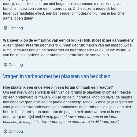
moet je natuurlijk het forum niet beginnen te spammen met onzinnig veel
berichten, gewoon voor een hogere rang. Dit heeft zelfs mogelijk het
tegenovergestelde effect, een beheerder of moderator kunnen je berichten
aantal doen dalen.
Omhoog
Wanneer ik op de e-maillink van een gebruiker klik, moet ik me aanmelden?
Alleen geregistreerde gebruikers kunnen gebruik maken van het ingebouwde
e-mailformulier (indien de beheerder dit heeft ingeschakeld). Dit om misbruik
van het e-mailsysteem door anonieme gebruikers te voorkomen.
Omhoog
Vragen in verband met het plaatsen van berichten
Hoe plaats ik een onderwerp in een forum of maak een reactie?
Om een nieuw onderwerp in één van de forums te plaatsen of om een reactie
op een onderwerp te maken, klik je op de bijhorende knop op ofwel de pagina
met onderwerpen of in een bepaald onderwerp. Mogelijk moet je je registreren
voor je een nieuw onderwerp kan aanmaken, de permissies die je al dan niet
hebt in het forum staan onderaan de pagina met onderwerpen of in een
onderwerp (de lijst met
je mag geen nieuwe onderwerpen in dit forum
plaatsen, je mag niet antwoorden op een onderwerp in dit forum, enz.
).
Omhoog