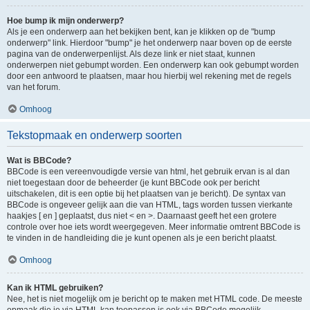
Hoe bump ik mijn onderwerp?
Als je een onderwerp aan het bekijken bent, kan je klikken op de "bump
onderwerp" link. Hierdoor "bump" je het onderwerp naar boven op de eerste
pagina van de onderwerpenlijst. Als deze link er niet staat, kunnen
onderwerpen niet gebumpt worden. Een onderwerp kan ook gebumpt worden
door een antwoord te plaatsen, maar hou hierbij wel rekening met de regels
van het forum.
Omhoog
Tekstopmaak en onderwerp soorten
Wat is BBCode?
BBCode is een vereenvoudigde versie van html, het gebruik ervan is al dan
niet toegestaan door de beheerder (je kunt BBCode ook per bericht
uitschakelen, dit is een optie bij het plaatsen van je bericht). De syntax van
BBCode is ongeveer gelijk aan die van HTML, tags worden tussen vierkante
haakjes [ en ] geplaatst, dus niet < en >. Daarnaast geeft het een grotere
controle over hoe iets wordt weergegeven. Meer informatie omtrent BBCode is
te vinden in de handleiding die je kunt openen als je een bericht plaatst.
Omhoog
Kan ik HTML gebruiken?
Nee, het is niet mogelijk om je bericht op te maken met HTML code. De meeste