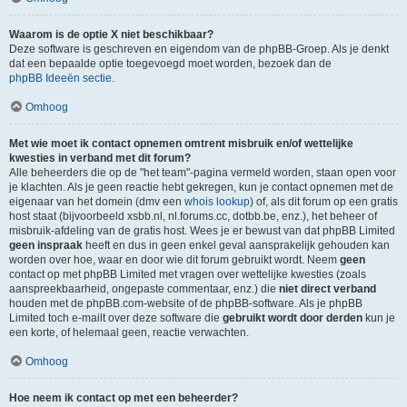
Waarom is de optie X niet beschikbaar?
Deze software is geschreven en eigendom van de phpBB-Groep. Als je denkt
dat een bepaalde optie toegevoegd moet worden, bezoek dan de
phpBB Ideeën sectie
.
Omhoog
Met wie moet ik contact opnemen omtrent misbruik en/of wettelijke
kwesties in verband met dit forum?
Alle beheerders die op de "het team"-pagina vermeld worden, staan open voor
je klachten. Als je geen reactie hebt gekregen, kun je contact opnemen met de
eigenaar van het domein (dmv een
whois lookup
) of, als dit forum op een gratis
host staat (bijvoorbeeld xsbb.nl, nl.forums.cc, dotbb.be, enz.), het beheer of
misbruik-afdeling van de gratis host. Wees je er bewust van dat phpBB Limited
geen inspraak
heeft en dus in geen enkel geval aansprakelijk gehouden kan
worden over hoe, waar en door wie dit forum gebruikt wordt. Neem
geen
contact op met phpBB Limited met vragen over wettelijke kwesties (zoals
aanspreekbaarheid, ongepaste commentaar, enz.) die
niet direct verband
houden met de phpBB.com-website of de phpBB-software. Als je phpBB
Limited toch e-mailt over deze software die
gebruikt wordt door derden
kun je
een korte, of helemaal geen, reactie verwachten.
Omhoog
Hoe neem ik contact op met een beheerder?