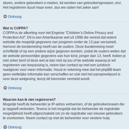
sturen, andere gebruikers e-mailen, lid worden van gebruikersgroepen, enz.
Het registreren duurt maar even, dus we raden het zeker aan!
Omhoog
Wat is COPPA?
COPPA is de afkorting voor het Engelse "Children’s Online Privacy and
Protection Act". Dit is een Amerikaanse wet uit 1998 die vereist dat iedere
website die mogelijk gegevens van jongeren onder de 13 jaar verzamelt,
hiervoor de toestemming heeft van de ouders. Deze toestemming moet
schriftelijk of op een andere wijze gegeven worden, zodat de ouders weten dat
de website persoonlijke gegevens van hun kind, jonger dan 13, heeft. Indien je
niet zeker bent of deze wet al dan niet op jou of de website waarop je wil
registreren van toepassing is, neem dan contact op met een juridisch
raadgever voor meer informatie. Houd er rekening mee dat het phpBB-team
geen wettelijke informatie kan verschaffen en ook niet het aanspreekpunt is
voor deze wetgeving, tenzij dit hieronder vermeld wordt.
Omhoog
Waarom kan ik niet registreren?
Mogelijk heeft de beheerder je IP-adres verbannen, of de gebruikersnaam die
je opgeeft verboden. Tevens is het mogelijk dat de beheerder de registratie
mogelijkheid heeft uitgeschakeld om zo de registratie van nieuwe gebruikers
te voorkomen. Neem contact op met de beheerder voor verdere hulp.
Omhoog