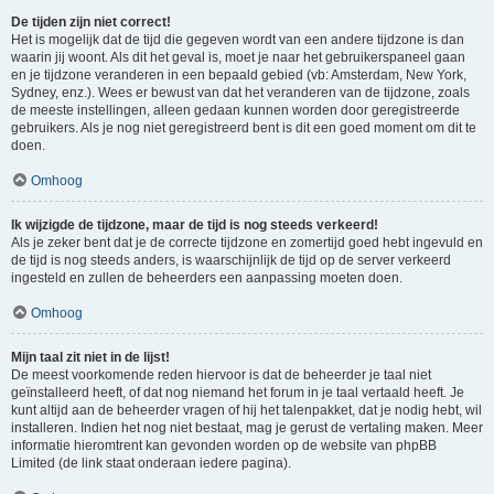
De tijden zijn niet correct!
Het is mogelijk dat de tijd die gegeven wordt van een andere tijdzone is dan
waarin jij woont. Als dit het geval is, moet je naar het gebruikerspaneel gaan
en je tijdzone veranderen in een bepaald gebied (vb: Amsterdam, New York,
Sydney, enz.). Wees er bewust van dat het veranderen van de tijdzone, zoals
de meeste instellingen, alleen gedaan kunnen worden door geregistreerde
gebruikers. Als je nog niet geregistreerd bent is dit een goed moment om dit te
doen.
Omhoog
Ik wijzigde de tijdzone, maar de tijd is nog steeds verkeerd!
Als je zeker bent dat je de correcte tijdzone en zomertijd goed hebt ingevuld en
de tijd is nog steeds anders, is waarschijnlijk de tijd op de server verkeerd
ingesteld en zullen de beheerders een aanpassing moeten doen.
Omhoog
Mijn taal zit niet in de lijst!
De meest voorkomende reden hiervoor is dat de beheerder je taal niet
geïnstalleerd heeft, of dat nog niemand het forum in je taal vertaald heeft. Je
kunt altijd aan de beheerder vragen of hij het talenpakket, dat je nodig hebt, wil
installeren. Indien het nog niet bestaat, mag je gerust de vertaling maken. Meer
informatie hieromtrent kan gevonden worden op de website van phpBB
Limited (de link staat onderaan iedere pagina).