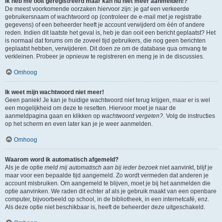
Ik heb me ooit geregistreerd maar kan nu niet meer aanmelden!?
De meest voorkomende oorzaken hiervoor zijn: je gaf een verkeerde
gebruikersnaam of wachtwoord op (controleer de e-mail met je registratie
gegevens) of een beheerder heeft je account verwijderd om één of andere
reden. Indien dit laatste het geval is, heb je dan ooit een bericht geplaatst? Het
is normaal dat forums om de zoveel tijd gebruikers, die nog geen berichten
geplaatst hebben, verwijderen. Dit doen ze om de database qua omvang te
verkleinen. Probeer je opnieuw te registreren en meng je in de discussies.
Omhoog
Ik weet mijn wachtwoord niet meer!
Geen paniek! Je kan je huidige wachtwoord niet terug krijgen, maar er is wel
een mogelijkheid om deze te resetten. Hiervoor moet je naar de
aanmeldpagina gaan en klikken op
wachtwoord vergeten?
. Volg de instructies
op het scherm en even later kan je je weer aanmelden.
Omhoog
Waarom word ik automatisch afgemeld?
Als je de optie
meld mij automatisch aan bij ieder bezoek
niet aanvinkt, blijf je
maar voor een bepaalde tijd aangemeld. Zo wordt vermeden dat anderen je
account misbruiken. Om aangemeld te blijven, moet je bij het aanmelden die
optie aanvinken. We raden dit echter af als je gebruik maakt van een openbare
computer, bijvoorbeeld op school, in de bibliotheek, in een internetcafé, enz.
Als deze optie niet beschikbaar is, heeft de beheerder deze uitgeschakeld.