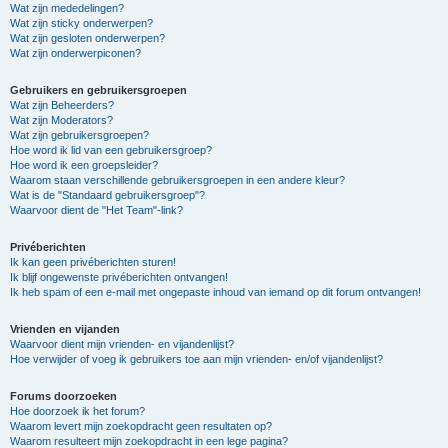
Wat zijn mededelingen?
Wat zijn sticky onderwerpen?
Wat zijn gesloten onderwerpen?
Wat zijn onderwerpiconen?
Gebruikers en gebruikersgroepen
Wat zijn Beheerders?
Wat zijn Moderators?
Wat zijn gebruikersgroepen?
Hoe word ik lid van een gebruikersgroep?
Hoe word ik een groepsleider?
Waarom staan verschillende gebruikersgroepen in een andere kleur?
Wat is de "Standaard gebruikersgroep"?
Waarvoor dient de "Het Team"-link?
Privéberichten
Ik kan geen privéberichten sturen!
Ik blijf ongewenste privéberichten ontvangen!
Ik heb spam of een e-mail met ongepaste inhoud van iemand op dit forum ontvangen!
Vrienden en vijanden
Waarvoor dient mijn vrienden- en vijandenlijst?
Hoe verwijder of voeg ik gebruikers toe aan mijn vrienden- en/of vijandenlijst?
Forums doorzoeken
Hoe doorzoek ik het forum?
Waarom levert mijn zoekopdracht geen resultaten op?
Waarom resulteert mijn zoekopdracht in een lege pagina?