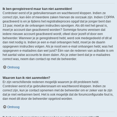
Ik ben geregistreerd maar kan niet aanmelden!
Controleer eerst of je gebruikersnaam en wachtwoord kloppen. Indien ze
correct zijn, kan één of meerdere zaken hiervan de oorzaak zijn. Indien COPPA
geactiveerd is en je tijdens het registratieproces opgaf dat je jonger bent dan
13 jaar, moet je de ontvangen instructies opvolgen. Als dit niet het geval is,
moet je account dan geactiveerd worden? Sommige forums vereisen dat
iedere nieuwe account geactiveerd wordt, ofwel door jezelf of door een
beheerder. Wanneer je je geregistreerd hebt, werd ook medegedeeld of dit al
dan niet nodig is. Indien je een e-mail ontvangen hebt, moet je de daarin
opgegeven instructies volgen. Als je nooit een e-mail ontvangen hebt, was het
opgegeven e-mailadres dan wel juist? Één van de redenen van activatie is om
het aantal valse accounts te doen dalen. Als je zeker bent dat je e-mailadres
correct was, neem dan contact op met de beheerder.
Omhoog
Waarom kan ik niet aanmelden?
Er zijn verschillende redenen mogelijk waarom je dit probleem hebt.
Controleer eerst of je gebruikersnaam en wachtwoord kloppen. Indien ze
correct zijn, kun je contact opnemen met de beheerder om er zeker van te zijn
dat je niet verbannen bent. Het is ook mogelijk dat de forumconfiguratie fout is,
dan moet dit door de beheerder opgelost worden.
Omhoog