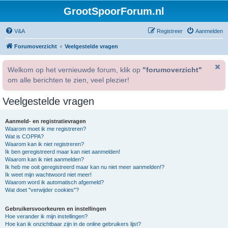
GrootSpoorForum.nl
V&A
Registreer
Aanmelden
Forumoverzicht
Veelgestelde vragen
Welkom op het vernieuwde forum, klik op
"forumoverzicht"
om alle berichten te zien, veel plezier!
Veelgestelde vragen
Aanmeld- en registratievragen
Waarom moet ik me registreren?
Wat is COPPA?
Waarom kan ik niet registreren?
Ik ben geregistreerd maar kan niet aanmelden!
Waarom kan ik niet aanmelden?
Ik heb me ooit geregistreerd maar kan nu niet meer aanmelden!?
Ik weet mijn wachtwoord niet meer!
Waarom word ik automatisch afgemeld?
Wat doet "verwijder cookies"?
Gebruikersvoorkeuren en instellingen
Hoe verander ik mijn instellingen?
Hoe kan ik onzichtbaar zijn in de online gebruikers lijst?