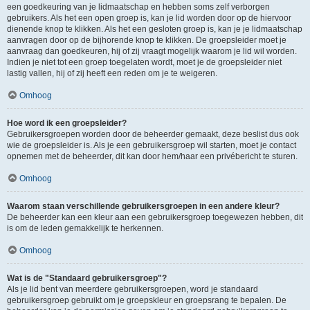
een goedkeuring van je lidmaatschap en hebben soms zelf verborgen
gebruikers. Als het een open groep is, kan je lid worden door op de hiervoor
dienende knop te klikken. Als het een gesloten groep is, kan je je lidmaatschap
aanvragen door op de bijhorende knop te klikken. De groepsleider moet je
aanvraag dan goedkeuren, hij of zij vraagt mogelijk waarom je lid wil worden.
Indien je niet tot een groep toegelaten wordt, moet je de groepsleider niet
lastig vallen, hij of zij heeft een reden om je te weigeren.
Omhoog
Hoe word ik een groepsleider?
Gebruikersgroepen worden door de beheerder gemaakt, deze beslist dus ook
wie de groepsleider is. Als je een gebruikersgroep wil starten, moet je contact
opnemen met de beheerder, dit kan door hem/haar een privébericht te sturen.
Omhoog
Waarom staan verschillende gebruikersgroepen in een andere kleur?
De beheerder kan een kleur aan een gebruikersgroep toegewezen hebben, dit
is om de leden gemakkelijk te herkennen.
Omhoog
Wat is de "Standaard gebruikersgroep"?
Als je lid bent van meerdere gebruikersgroepen, word je standaard
gebruikersgroep gebruikt om je groepskleur en groepsrang te bepalen. De