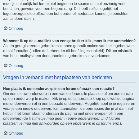
moet je natuurlijk het forum niet beginnen te spammen met onzinnig veel
berichten, gewoon voor een hogere rang. Dit heeft zelfs mogelijk het
tegenovergestelde effect, een beheerder of moderator kunnen je berichten
aantal doen dalen.
Omhoog
Wanneer ik op de e-maillink van een gebruiker klik, moet ik me aanmelden?
Alleen geregistreerde gebruikers kunnen gebruik maken van het ingebouwde
e-mailformulier (indien de beheerder dit heeft ingeschakeld). Dit om misbruik
van het e-mailsysteem door anonieme gebruikers te voorkomen.
Omhoog
Vragen in verband met het plaatsen van berichten
Hoe plaats ik een onderwerp in een forum of maak een reactie?
Om een nieuw onderwerp in één van de forums te plaatsen of om een reactie
op een onderwerp te maken, klik je op de bijhorende knop op ofwel de pagina
met onderwerpen of in een bepaald onderwerp. Mogelijk moet je je registreren
voor je een nieuw onderwerp kan aanmaken, de permissies die je al dan niet
hebt in het forum staan onderaan de pagina met onderwerpen of in een
onderwerp (de lijst met
je mag geen nieuwe onderwerpen in dit forum
plaatsen, je mag niet antwoorden op een onderwerp in dit forum, enz.
).
Omhoog