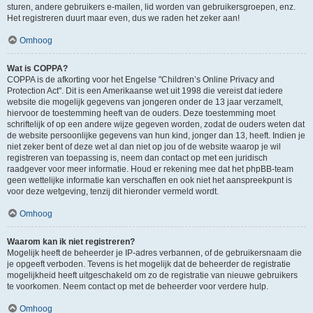
sturen, andere gebruikers e-mailen, lid worden van gebruikersgroepen, enz.
Het registreren duurt maar even, dus we raden het zeker aan!
Omhoog
Wat is COPPA?
COPPA is de afkorting voor het Engelse "Children’s Online Privacy and
Protection Act". Dit is een Amerikaanse wet uit 1998 die vereist dat iedere
website die mogelijk gegevens van jongeren onder de 13 jaar verzamelt,
hiervoor de toestemming heeft van de ouders. Deze toestemming moet
schriftelijk of op een andere wijze gegeven worden, zodat de ouders weten dat
de website persoonlijke gegevens van hun kind, jonger dan 13, heeft. Indien je
niet zeker bent of deze wet al dan niet op jou of de website waarop je wil
registreren van toepassing is, neem dan contact op met een juridisch
raadgever voor meer informatie. Houd er rekening mee dat het phpBB-team
geen wettelijke informatie kan verschaffen en ook niet het aanspreekpunt is
voor deze wetgeving, tenzij dit hieronder vermeld wordt.
Omhoog
Waarom kan ik niet registreren?
Mogelijk heeft de beheerder je IP-adres verbannen, of de gebruikersnaam die
je opgeeft verboden. Tevens is het mogelijk dat de beheerder de registratie
mogelijkheid heeft uitgeschakeld om zo de registratie van nieuwe gebruikers
te voorkomen. Neem contact op met de beheerder voor verdere hulp.
Omhoog