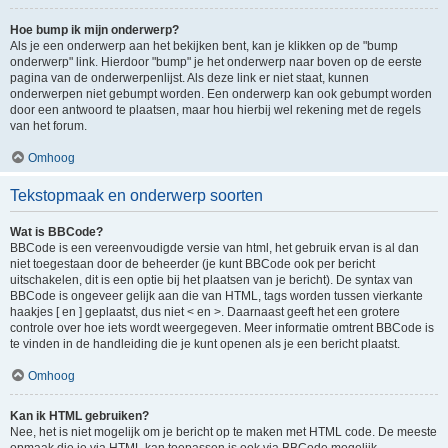
Hoe bump ik mijn onderwerp?
Als je een onderwerp aan het bekijken bent, kan je klikken op de "bump
onderwerp" link. Hierdoor "bump" je het onderwerp naar boven op de eerste
pagina van de onderwerpenlijst. Als deze link er niet staat, kunnen
onderwerpen niet gebumpt worden. Een onderwerp kan ook gebumpt worden
door een antwoord te plaatsen, maar hou hierbij wel rekening met de regels
van het forum.
Omhoog
Tekstopmaak en onderwerp soorten
Wat is BBCode?
BBCode is een vereenvoudigde versie van html, het gebruik ervan is al dan
niet toegestaan door de beheerder (je kunt BBCode ook per bericht
uitschakelen, dit is een optie bij het plaatsen van je bericht). De syntax van
BBCode is ongeveer gelijk aan die van HTML, tags worden tussen vierkante
haakjes [ en ] geplaatst, dus niet < en >. Daarnaast geeft het een grotere
controle over hoe iets wordt weergegeven. Meer informatie omtrent BBCode is
te vinden in de handleiding die je kunt openen als je een bericht plaatst.
Omhoog
Kan ik HTML gebruiken?
Nee, het is niet mogelijk om je bericht op te maken met HTML code. De meeste