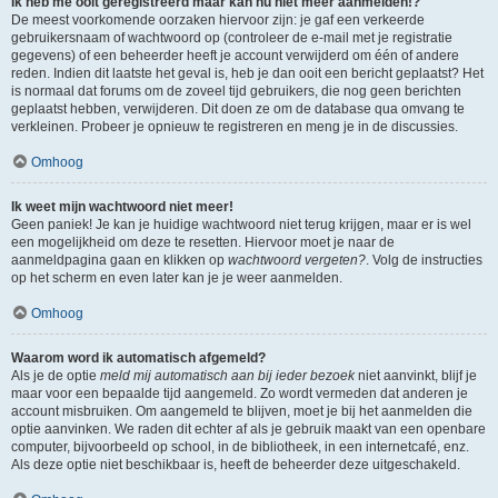
Ik heb me ooit geregistreerd maar kan nu niet meer aanmelden!?
De meest voorkomende oorzaken hiervoor zijn: je gaf een verkeerde
gebruikersnaam of wachtwoord op (controleer de e-mail met je registratie
gegevens) of een beheerder heeft je account verwijderd om één of andere
reden. Indien dit laatste het geval is, heb je dan ooit een bericht geplaatst? Het
is normaal dat forums om de zoveel tijd gebruikers, die nog geen berichten
geplaatst hebben, verwijderen. Dit doen ze om de database qua omvang te
verkleinen. Probeer je opnieuw te registreren en meng je in de discussies.
Omhoog
Ik weet mijn wachtwoord niet meer!
Geen paniek! Je kan je huidige wachtwoord niet terug krijgen, maar er is wel
een mogelijkheid om deze te resetten. Hiervoor moet je naar de
aanmeldpagina gaan en klikken op
wachtwoord vergeten?
. Volg de instructies
op het scherm en even later kan je je weer aanmelden.
Omhoog
Waarom word ik automatisch afgemeld?
Als je de optie
meld mij automatisch aan bij ieder bezoek
niet aanvinkt, blijf je
maar voor een bepaalde tijd aangemeld. Zo wordt vermeden dat anderen je
account misbruiken. Om aangemeld te blijven, moet je bij het aanmelden die
optie aanvinken. We raden dit echter af als je gebruik maakt van een openbare
computer, bijvoorbeeld op school, in de bibliotheek, in een internetcafé, enz.
Als deze optie niet beschikbaar is, heeft de beheerder deze uitgeschakeld.