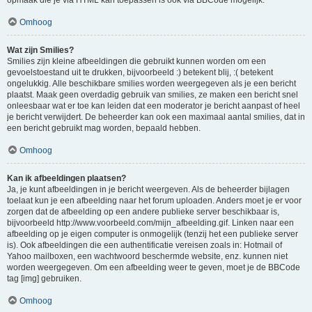
opmaak die je via HTML kan toepassen is ook via BBCode mogelijk.
Omhoog
Wat zijn Smilies?
Smilies zijn kleine afbeeldingen die gebruikt kunnen worden om een
gevoelstoestand uit te drukken, bijvoorbeeld :) betekent blij, :( betekent
ongelukkig. Alle beschikbare smilies worden weergegeven als je een bericht
plaatst. Maak geen overdadig gebruik van smilies, ze maken een bericht snel
onleesbaar wat er toe kan leiden dat een moderator je bericht aanpast of heel
je bericht verwijdert. De beheerder kan ook een maximaal aantal smilies, dat in
een bericht gebruikt mag worden, bepaald hebben.
Omhoog
Kan ik afbeeldingen plaatsen?
Ja, je kunt afbeeldingen in je bericht weergeven. Als de beheerder bijlagen
toelaat kun je een afbeelding naar het forum uploaden. Anders moet je er voor
zorgen dat de afbeelding op een andere publieke server beschikbaar is,
bijvoorbeeld http://www.voorbeeld.com/mijn_afbeelding.gif. Linken naar een
afbeelding op je eigen computer is onmogelijk (tenzij het een publieke server
is). Ook afbeeldingen die een authentificatie vereisen zoals in: Hotmail of
Yahoo mailboxen, een wachtwoord beschermde website, enz. kunnen niet
worden weergegeven. Om een afbeelding weer te geven, moet je de BBCode
tag [img] gebruiken.
Omhoog