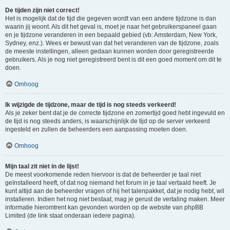
De tijden zijn niet correct!
Het is mogelijk dat de tijd die gegeven wordt van een andere tijdzone is dan
waarin jij woont. Als dit het geval is, moet je naar het gebruikerspaneel gaan
en je tijdzone veranderen in een bepaald gebied (vb: Amsterdam, New York,
Sydney, enz.). Wees er bewust van dat het veranderen van de tijdzone, zoals
de meeste instellingen, alleen gedaan kunnen worden door geregistreerde
gebruikers. Als je nog niet geregistreerd bent is dit een goed moment om dit te
doen.
Omhoog
Ik wijzigde de tijdzone, maar de tijd is nog steeds verkeerd!
Als je zeker bent dat je de correcte tijdzone en zomertijd goed hebt ingevuld en
de tijd is nog steeds anders, is waarschijnlijk de tijd op de server verkeerd
ingesteld en zullen de beheerders een aanpassing moeten doen.
Omhoog
Mijn taal zit niet in de lijst!
De meest voorkomende reden hiervoor is dat de beheerder je taal niet
geïnstalleerd heeft, of dat nog niemand het forum in je taal vertaald heeft. Je
kunt altijd aan de beheerder vragen of hij het talenpakket, dat je nodig hebt, wil
installeren. Indien het nog niet bestaat, mag je gerust de vertaling maken. Meer
informatie hieromtrent kan gevonden worden op de website van phpBB
Limited (de link staat onderaan iedere pagina).