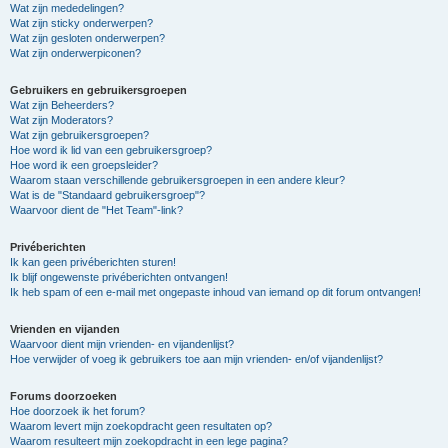
Wat zijn mededelingen?
Wat zijn sticky onderwerpen?
Wat zijn gesloten onderwerpen?
Wat zijn onderwerpiconen?
Gebruikers en gebruikersgroepen
Wat zijn Beheerders?
Wat zijn Moderators?
Wat zijn gebruikersgroepen?
Hoe word ik lid van een gebruikersgroep?
Hoe word ik een groepsleider?
Waarom staan verschillende gebruikersgroepen in een andere kleur?
Wat is de "Standaard gebruikersgroep"?
Waarvoor dient de "Het Team"-link?
Privéberichten
Ik kan geen privéberichten sturen!
Ik blijf ongewenste privéberichten ontvangen!
Ik heb spam of een e-mail met ongepaste inhoud van iemand op dit forum ontvangen!
Vrienden en vijanden
Waarvoor dient mijn vrienden- en vijandenlijst?
Hoe verwijder of voeg ik gebruikers toe aan mijn vrienden- en/of vijandenlijst?
Forums doorzoeken
Hoe doorzoek ik het forum?
Waarom levert mijn zoekopdracht geen resultaten op?
Waarom resulteert mijn zoekopdracht in een lege pagina?