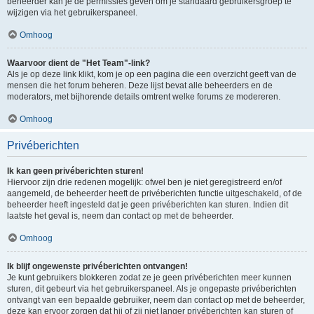
beheerder kan je de permissies geven om je standaard gebruikersgroep te
wijzigen via het gebruikerspaneel.
Omhoog
Waarvoor dient de "Het Team"-link?
Als je op deze link klikt, kom je op een pagina die een overzicht geeft van de
mensen die het forum beheren. Deze lijst bevat alle beheerders en de
moderators, met bijhorende details omtrent welke forums ze modereren.
Omhoog
Privéberichten
Ik kan geen privéberichten sturen!
Hiervoor zijn drie redenen mogelijk: ofwel ben je niet geregistreerd en/of
aangemeld, de beheerder heeft de privéberichten functie uitgeschakeld, of de
beheerder heeft ingesteld dat je geen privéberichten kan sturen. Indien dit
laatste het geval is, neem dan contact op met de beheerder.
Omhoog
Ik blijf ongewenste privéberichten ontvangen!
Je kunt gebruikers blokkeren zodat ze je geen privéberichten meer kunnen
sturen, dit gebeurt via het gebruikerspaneel. Als je ongepaste privéberichten
ontvangt van een bepaalde gebruiker, neem dan contact op met de beheerder,
deze kan ervoor zorgen dat hij of zij niet langer privéberichten kan sturen of