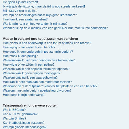
De tijden zijn niet correct!
Ik wijzigde de tijdzone, maar de tijd is nog steeds verkeerd!
Mijn taal zit niet in de lijst!
Wat zijn de afbeeldingen naast mijn gebruikersnaam?
Hoe kan ik een avatar instellen?
Wat is mijn rang en hoe verander ik mijn rang?
Wanneer ik op de e-maillink van een gebruiker klik, moet ik me aanmelden?
Vragen in verband met het plaatsen van berichten
Hoe plaats ik een onderwerp in een forum of maak een reactie?
Hoe wijzig of verwijder ik een bericht?
Hoe voeg ik een onderschrift toe aan mijn bericht?
Hoe maak ik een peiling?
Waarom kan ik niet meer peilingsopties toevoegen?
Hoe wijzig of verwijder ik een peiling?
Waarom kan ik een bepaald forum niet openen?
Waarom kan ik geen bijlagen toevoegen?
Waarom ontving ik een waarschuwing?
Hoe kan ik berichten aan een moderator melden?
Waarvoor dient de "Opslaan"-knop bij het plaatsen van een bericht?
Waarom moet mijn bericht goedgekeurd worden?
Hoe bump ik mijn onderwerp?
Tekstopmaak en onderwerp soorten
Wat is BBCode?
Kan ik HTML gebruiken?
Wat zijn Smilies?
Kan ik afbeeldingen plaatsen?
Wat zijn globale mededelingen?