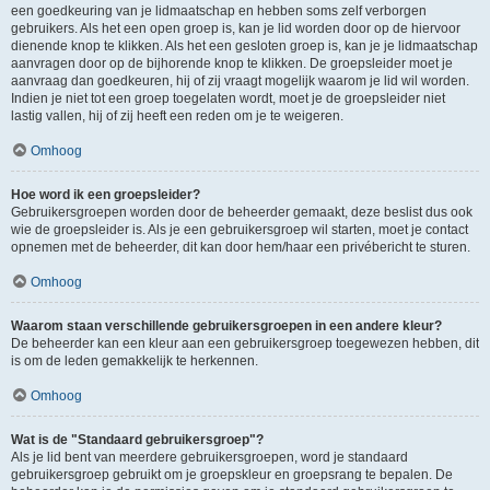
een goedkeuring van je lidmaatschap en hebben soms zelf verborgen
gebruikers. Als het een open groep is, kan je lid worden door op de hiervoor
dienende knop te klikken. Als het een gesloten groep is, kan je je lidmaatschap
aanvragen door op de bijhorende knop te klikken. De groepsleider moet je
aanvraag dan goedkeuren, hij of zij vraagt mogelijk waarom je lid wil worden.
Indien je niet tot een groep toegelaten wordt, moet je de groepsleider niet
lastig vallen, hij of zij heeft een reden om je te weigeren.
Omhoog
Hoe word ik een groepsleider?
Gebruikersgroepen worden door de beheerder gemaakt, deze beslist dus ook
wie de groepsleider is. Als je een gebruikersgroep wil starten, moet je contact
opnemen met de beheerder, dit kan door hem/haar een privébericht te sturen.
Omhoog
Waarom staan verschillende gebruikersgroepen in een andere kleur?
De beheerder kan een kleur aan een gebruikersgroep toegewezen hebben, dit
is om de leden gemakkelijk te herkennen.
Omhoog
Wat is de "Standaard gebruikersgroep"?
Als je lid bent van meerdere gebruikersgroepen, word je standaard
gebruikersgroep gebruikt om je groepskleur en groepsrang te bepalen. De