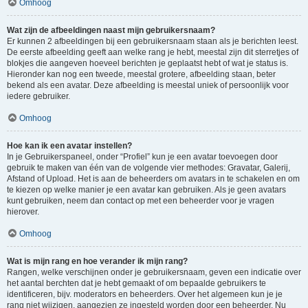
Omhoog
Wat zijn de afbeeldingen naast mijn gebruikersnaam?
Er kunnen 2 afbeeldingen bij een gebruikersnaam staan als je berichten leest.
De eerste afbeelding geeft aan welke rang je hebt, meestal zijn dit sterretjes of
blokjes die aangeven hoeveel berichten je geplaatst hebt of wat je status is.
Hieronder kan nog een tweede, meestal grotere, afbeelding staan, beter
bekend als een avatar. Deze afbeelding is meestal uniek of persoonlijk voor
iedere gebruiker.
Omhoog
Hoe kan ik een avatar instellen?
In je Gebruikerspaneel, onder “Profiel” kun je een avatar toevoegen door
gebruik te maken van één van de volgende vier methodes: Gravatar, Galerij,
Afstand of Upload. Het is aan de beheerders om avatars in te schakelen en om
te kiezen op welke manier je een avatar kan gebruiken. Als je geen avatars
kunt gebruiken, neem dan contact op met een beheerder voor je vragen
hierover.
Omhoog
Wat is mijn rang en hoe verander ik mijn rang?
Rangen, welke verschijnen onder je gebruikersnaam, geven een indicatie over
het aantal berchten dat je hebt gemaakt of om bepaalde gebruikers te
identificeren, bijv. moderators en beheerders. Over het algemeen kun je je
rang niet wijzigen, aangezien ze ingesteld worden door een beheerder. Nu