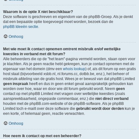
Waarom is de optie X niet beschikbaar?
Deze software is geschreven en eigendom van de phpBB-Groep. Als je denkt
dat een bepaalde optie toegevoegd moet worden, bezoek dan de
phpBB Ideeën sectie
.
Omhoog
Met wie moet ik contact opnemen omtrent misbruik en/of wettelijke
kwesties in verband met dit forum?
Alle beheerders die op de "het team"-pagina vermeld worden, staan open voor
je klachten. Als je geen reactie hebt gekregen, kun je contact opnemen met de
eigenaar van het domein (dmv een
whois lookup
) of, als dit forum op een gratis
host staat (bijvoorbeeld xsbb.nl, nl.forums.cc, dotbb.be, enz.), het beheer of
misbruik-afdeling van de gratis host. Wees je er bewust van dat phpBB Limited
geen inspraak
heeft en dus in geen enkel geval aansprakelijk gehouden kan
worden over hoe, waar en door wie dit forum gebruikt wordt. Neem
geen
contact op met phpBB Limited met vragen over wettelijke kwesties (zoals
aanspreekbaarheid, ongepaste commentaar, enz.) die
niet direct verband
houden met de phpBB.com-website of de phpBB-software. Als je phpBB
Limited toch e-mailt over deze software die
gebruikt wordt door derden
kun je
een korte, of helemaal geen, reactie verwachten.
Omhoog
Hoe neem ik contact op met een beheerder?