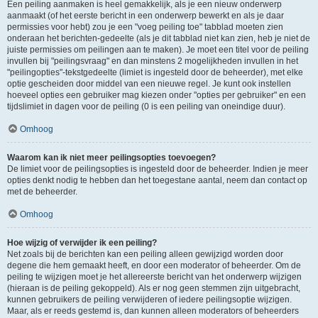
Een peiling aanmaken is heel gemakkelijk, als je een nieuw onderwerp
aanmaakt (of het eerste bericht in een onderwerp bewerkt en als je daar
permissies voor hebt) zou je een "voeg peiling toe" tabblad moeten zien
onderaan het berichten-gedeelte (als je dit tabblad niet kan zien, heb je niet de
juiste permissies om peilingen aan te maken). Je moet een titel voor de peiling
invullen bij "peilingsvraag" en dan minstens 2 mogelijkheden invullen in het
"peilingopties"-tekstgedeelte (limiet is ingesteld door de beheerder), met elke
optie gescheiden door middel van een nieuwe regel. Je kunt ook instellen
hoeveel opties een gebruiker mag kiezen onder "opties per gebruiker" en een
tijdslimiet in dagen voor de peiling (0 is een peiling van oneindige duur).
Omhoog
Waarom kan ik niet meer peilingsopties toevoegen?
De limiet voor de peilingsopties is ingesteld door de beheerder. Indien je meer
opties denkt nodig te hebben dan het toegestane aantal, neem dan contact op
met de beheerder.
Omhoog
Hoe wijzig of verwijder ik een peiling?
Net zoals bij de berichten kan een peiling alleen gewijzigd worden door
degene die hem gemaakt heeft, en door een moderator of beheerder. Om de
peiling te wijzigen moet je het allereerste bericht van het onderwerp wijzigen
(hieraan is de peiling gekoppeld). Als er nog geen stemmen zijn uitgebracht,
kunnen gebruikers de peiling verwijderen of iedere peilingsoptie wijzigen.
Maar, als er reeds gestemd is, dan kunnen alleen moderators of beheerders