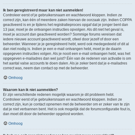
Ik ben geregistreerd maar kan niet aanmelden!
Controleer eerst of je gebruikersnaam en wachtwoord kloppen. Indien ze
correct zijn, kan één of meerdere zaken hiervan de oorzaak zijn. Indien COPPA
geactiveerd is en je tijdens het registratieproces opgaf dat je jonger bent dan
13 jaar, moet je de ontvangen instructies opvolgen. Als dit niet het geval is,
moet je account dan geactiveerd worden? Sommige forums vereisen dat
iedere nieuwe account geactiveerd wordt, ofwel door jezelf of door een
beheerder. Wanneer je je geregistreerd hebt, werd ook medegedeeld of dit al
dan niet nodig is. Indien je een e-mail ontvangen hebt, moet je de daarin
opgegeven instructies volgen. Als je nooit een e-mail ontvangen hebt, was het
opgegeven e-mailadres dan wel juist? Één van de redenen van activatie is om
het aantal valse accounts te doen dalen. Als je zeker bent dat je e-mailadres
correct was, neem dan contact op met de beheerder.
Omhoog
Waarom kan ik niet aanmelden?
Er zijn verschillende redenen mogelijk waarom je dit probleem hebt.
Controleer eerst of je gebruikersnaam en wachtwoord kloppen. Indien ze
correct zijn, kun je contact opnemen met de beheerder om er zeker van te zijn
dat je niet verbannen bent. Het is ook mogelijk dat de forumconfiguratie fout is,
dan moet dit door de beheerder opgelost worden.
Omhoog