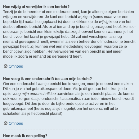
Hoe wijzig of verwijder ik een bericht?
Tenzij je de beheerder of een moderator bent, kun je alleen je eigen berichten
wijzigen en verwijderen. Je kunt een bericht wijzigen (soms maar voor een
beperkte tijd nadat het geplaatst is) door te klikken op de
wijzig
knop van het
desbetreffende bericht. Als er al iemand op je bericht gereageerd heeft, komt er
onderaan je bericht een klein tekstje dat zegt hoeveel keer en wanneer je het
bericht voor het laatst je gewijzigd hebt. Dit zal niet verschijnen als nog
niemand gereageerd heeft, evenmin als een beheerder of moderator je bericht
gewijzigd heeft. Zij kunnen wel een mededeling toevoegen, waarom ze je
bericht gewijzigd hebben. Het verwijderen van een bericht is niet meer
mogelijk zodra er iemand op gereageerd heeft.
Omhoog
Hoe voeg ik een onderschrift toe aan mijn bericht?
Om een onderschrift aan je bericht toe te voegen, moet je er eerst één maken.
Dit kun je via het gebruikerspaneel doen. Als je dit gedaan hebt, kun je de
optie
voeg mijn onderschrift toe
aanvinken als je een bericht plaatst. Je kunt er
ook voor zorgen dat je onderschrift automatisch aan ieder nieuw bericht wordt
toegevoegd. Dit doe je door de bijhorende optie te activeren in het
gebruikerspaneel (het is nog altijd mogelijk om het onderschrift uit te
schakelen als je het bericht plaatst).
Omhoog
Hoe maak ik een peiling?