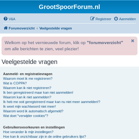
GrootSpoorForum.nl
V&A
Registreer
Aanmelden
Forumoverzicht
Veelgestelde vragen
Welkom op het vernieuwde forum, klik op
"forumoverzicht"
om alle berichten te zien, veel plezier!
Veelgestelde vragen
Aanmeld- en registratievragen
Waarom moet ik me registreren?
Wat is COPPA?
Waarom kan ik niet registreren?
Ik ben geregistreerd maar kan niet aanmelden!
Waarom kan ik niet aanmelden?
Ik heb me ooit geregistreerd maar kan nu niet meer aanmelden!?
Ik weet mijn wachtwoord niet meer!
Waarom word ik automatisch afgemeld?
Wat doet "verwijder cookies"?
Gebruikersvoorkeuren en instellingen
Hoe verander ik mijn instellingen?
Hoe kan ik onzichtbaar zijn in de online gebruikers lijst?