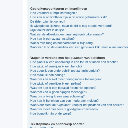
Gebruikersvoorkeuren en instellingen
Hoe verander ik mijn instellingen?
Hoe kan ik onzichtbaar zijn in de online gebruikers lijst?
De tijden zijn niet correct!
Ik wijzigde de tijdzone, maar de tijd is nog steeds verkeerd!
Mijn taal zit niet in de lijst!
Wat zijn de afbeeldingen naast mijn gebruikersnaam?
Hoe kan ik een avatar instellen?
Wat is mijn rang en hoe verander ik mijn rang?
Wanneer ik op de e-maillink van een gebruiker klik, moet ik me aanme
Vragen in verband met het plaatsen van berichten
Hoe plaats ik een onderwerp in een forum of maak een reactie?
Hoe wijzig of verwijder ik een bericht?
Hoe voeg ik een onderschrift toe aan mijn bericht?
Hoe maak ik een peiling?
Waarom kan ik niet meer peilingsopties toevoegen?
Hoe wijzig of verwijder ik een peiling?
Waarom kan ik een bepaald forum niet openen?
Waarom kan ik geen bijlagen toevoegen?
Waarom ontving ik een waarschuwing?
Hoe kan ik berichten aan een moderator melden?
Waarvoor dient de "Opslaan"-knop bij het plaatsen van een bericht?
Waarom moet mijn bericht goedgekeurd worden?
Hoe bump ik mijn onderwerp?
Tekstopmaak en onderwerp soorten