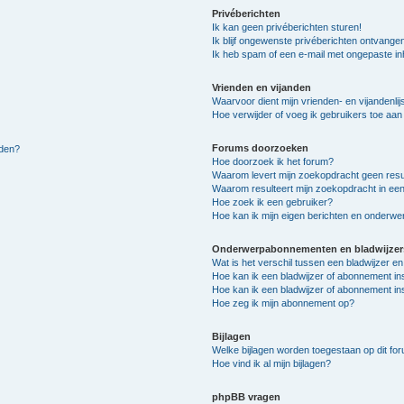
Privéberichten
Ik kan geen privéberichten sturen!
Ik blijf ongewenste privéberichten ontvange
Ik heb spam of een e-mail met ongepaste i
Vrienden en vijanden
Waarvoor dient mijn vrienden- en vijandenlij
Hoe verwijder of voeg ik gebruikers toe aan m
Forums doorzoeken
lden?
Hoe doorzoek ik het forum?
Waarom levert mijn zoekopdracht geen resu
Waarom resulteert mijn zoekopdracht in een
Hoe zoek ik een gebruiker?
Hoe kan ik mijn eigen berichten en onderw
Onderwerpabonnementen en bladwijzer
Wat is het verschil tussen een bladwijzer 
Hoe kan ik een bladwijzer of abonnement in
Hoe kan ik een bladwijzer of abonnement ins
Hoe zeg ik mijn abonnement op?
Bijlagen
Welke bijlagen worden toegestaan op dit fo
Hoe vind ik al mijn bijlagen?
phpBB vragen