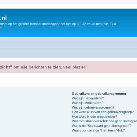
.nl
icht op het grotere formaat modelspoor dat rijdt op 30, 32 en 45 mm rails. O.a
t.
zicht"
om alle berichten te zien, veel plezier!
Gebruikers en gebruikersgroepen
Wat zijn Beheerders?
Wat zijn Moderators?
Wat zijn gebruikersgroepen?
Hoe word ik lid van een gebruikersgroep?
Hoe word ik een groepsleider?
Waarom staan verschillende gebruikersgroe
Wat is de "Standaard gebruikersgroep"?
Waarvoor dient de "Het Team"-link?