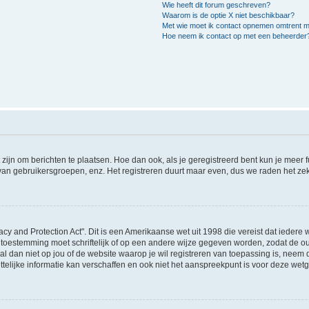
Wie heeft dit forum geschreven?
Waarom is de optie X niet beschikbaar?
Met wie moet ik contact opnemen omtrent mis
Hoe neem ik contact op met een beheerder
 zijn om berichten te plaatsen. Hoe dan ook, als je geregistreerd bent kun je meer
 van gebruikersgroepen, enz. Het registreren duurt maar even, dus we raden het ze
acy and Protection Act". Dit is een Amerikaanse wet uit 1998 die vereist dat ieder
 toestemming moet schriftelijk of op een andere wijze gegeven worden, zodat de 
et al dan niet op jou of de website waarop je wil registreren van toepassing is, nee
lijke informatie kan verschaffen en ook niet het aanspreekpunt is voor deze wetge