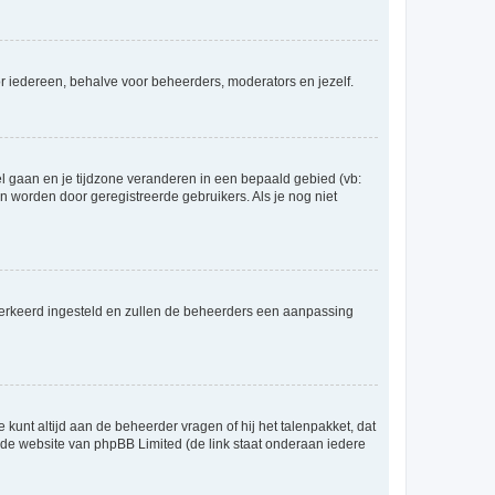
voor iedereen, behalve voor beheerders, moderators en jezelf.
eel gaan en je tijdzone veranderen in een bepaald gebied (vb:
 worden door geregistreerde gebruikers. Als je nog niet
er verkeerd ingesteld en zullen de beheerders een aanpassing
 kunt altijd aan de beheerder vragen of hij het talenpakket, dat
p de website van phpBB Limited (de link staat onderaan iedere