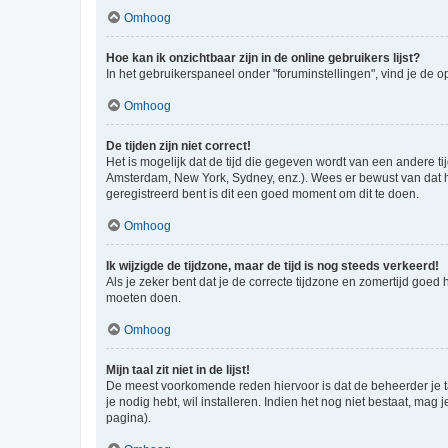
Omhoog
Hoe kan ik onzichtbaar zijn in de online gebruikers lijst?
In het gebruikerspaneel onder "foruminstellingen", vind je de o
Omhoog
De tijden zijn niet correct!
Het is mogelijk dat de tijd die gegeven wordt van een andere ti
Amsterdam, New York, Sydney, enz.). Wees er bewust van dat he
geregistreerd bent is dit een goed moment om dit te doen.
Omhoog
Ik wijzigde de tijdzone, maar de tijd is nog steeds verkeerd!
Als je zeker bent dat je de correcte tijdzone en zomertijd goed
moeten doen.
Omhoog
Mijn taal zit niet in de lijst!
De meest voorkomende reden hiervoor is dat de beheerder je taal 
je nodig hebt, wil installeren. Indien het nog niet bestaat, m
pagina).