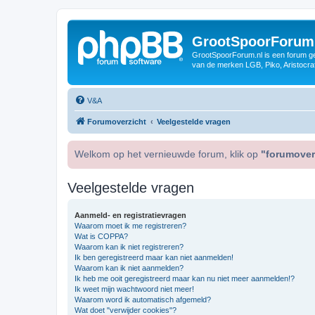
GrootSpoorForum
GrootSpoorForum.nl is een forum ger
van de merken LGB, Piko, Aristocraf
V&A
Forumoverzicht
Veelgestelde vragen
Welkom op het vernieuwde forum, klik op
"forumover
Veelgestelde vragen
Aanmeld- en registratievragen
Waarom moet ik me registreren?
Wat is COPPA?
Waarom kan ik niet registreren?
Ik ben geregistreerd maar kan niet aanmelden!
Waarom kan ik niet aanmelden?
Ik heb me ooit geregistreerd maar kan nu niet meer aanmelden!?
Ik weet mijn wachtwoord niet meer!
Waarom word ik automatisch afgemeld?
Wat doet "verwijder cookies"?