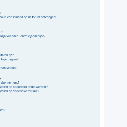
n!
nhoud van iemand op dit forum ontvangen!
st?
ijn vrienden- en/of vijandenlijst?
ltaten op?
 lege pagina?
erpen vinden?
s
en abonnement?
stellen op specifieke onderwerpen?
tellen op specifieke forums?
rum?