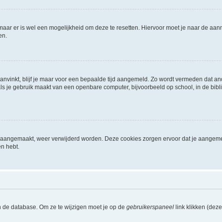
 maar er is wel een mogelijkheid om deze te resetten. Hiervoor moet je naar de a
en.
aanvinkt, blijf je maar voor een bepaalde tijd aangemeld. Zo wordt vermeden dat a
ls je gebruik maakt van een openbare computer, bijvoorbeeld op school, in de biblio
ijn aangemaakt, weer verwijderd worden. Deze cookies zorgen ervoor dat je aangem
en hebt.
n de database. Om ze te wijzigen moet je op de
gebruikerspaneel
link klikken (dez