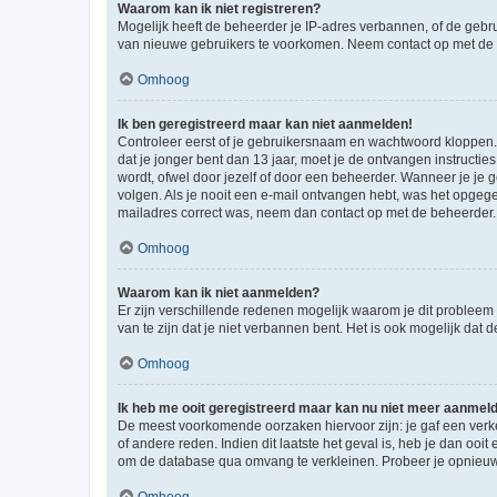
Waarom kan ik niet registreren?
Mogelijk heeft de beheerder je IP-adres verbannen, of de gebru
van nieuwe gebruikers te voorkomen. Neem contact op met de 
Omhoog
Ik ben geregistreerd maar kan niet aanmelden!
Controleer eerst of je gebruikersnaam en wachtwoord kloppen. I
dat je jonger bent dan 13 jaar, moet je de ontvangen instructi
wordt, ofwel door jezelf of door een beheerder. Wanneer je je 
volgen. Als je nooit een e-mail ontvangen hebt, was het opgege
mailadres correct was, neem dan contact op met de beheerder.
Omhoog
Waarom kan ik niet aanmelden?
Er zijn verschillende redenen mogelijk waarom je dit probleem
van te zijn dat je niet verbannen bent. Het is ook mogelijk dat
Omhoog
Ik heb me ooit geregistreerd maar kan nu niet meer aanmel
De meest voorkomende oorzaken hiervoor zijn: je gaf een verk
of andere reden. Indien dit laatste het geval is, heb je dan oo
om de database qua omvang te verkleinen. Probeer je opnieuw t
Omhoog