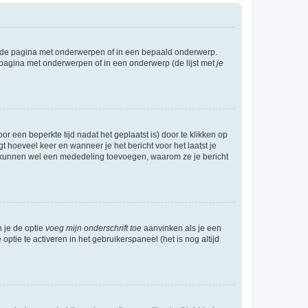
l de pagina met onderwerpen of in een bepaald onderwerp.
 pagina met onderwerpen of in een onderwerp (de lijst met
je
r een beperkte tijd nadat het geplaatst is) door te klikken op
gt hoeveel keer en wanneer je het bericht voor het laatst je
Zij kunnen wel een mededeling toevoegen, waarom ze je bericht
n je de optie
voeg mijn onderschrift toe
aanvinken als je een
optie te activeren in het gebruikerspaneel (het is nog altijd