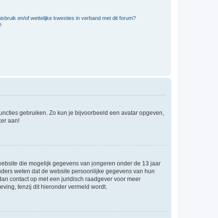
bruik en/of wettelijke kwesties in verband met dit forum?
?
 functies gebruiken. Zo kun je bijvoorbeeld een avatar opgeven,
ker aan!
e website die mogelijk gegevens van jongeren onder de 13 jaar
ouders weten dat de website persoonlijke gegevens van hun
m dan contact op met een juridisch raadgever voor meer
ving, tenzij dit hieronder vermeld wordt.