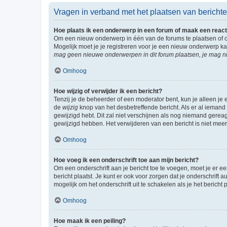
Vragen in verband met het plaatsen van bericht
Hoe plaats ik een onderwerp in een forum of maak een react
Om een nieuw onderwerp in één van de forums te plaatsen of 
Mogelijk moet je je registreren voor je een nieuw onderwerp k
mag geen nieuwe onderwerpen in dit forum plaatsen, je mag ni
Omhoog
Hoe wijzig of verwijder ik een bericht?
Tenzij je de beheerder of een moderator bent, kun je alleen je 
de
wijzig
knop van het desbetreffende bericht. Als er al iemand o
gewijzigd hebt. Dit zal niet verschijnen als nog niemand gere
gewijzigd hebben. Het verwijderen van een bericht is niet mee
Omhoog
Hoe voeg ik een onderschrift toe aan mijn bericht?
Om een onderschrift aan je bericht toe te voegen, moet je er ee
bericht plaatst. Je kunt er ook voor zorgen dat je onderschrift 
mogelijk om het onderschrift uit te schakelen als je het bericht p
Omhoog
Hoe maak ik een peiling?