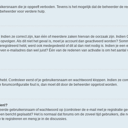
ikersnaam die je opgeeft verboden. Tevens is het mogelijk dat de beheerder de regi
beheerder voor verdere hulp.
ndien ze correct zijn, kan één of meerdere zaken hiervan de oorzaak zijn. Indien C
es opvolgen. Als dit niet het geval is, moet je account dan geactiveerd worden? S
geregistreerd hebt, werd ook medegedeeld of dit al dan niet nodig is. Indien je een
ven e-mailadres dan wel juist? Één van de redenen van activatie is om het aantal va
 hebt. Controleer eerst of je gebruikersnaam en wachtwoord kloppen. Indien ze cor
 de forumconfiguratie fout is, dan moet dit door de beheerder opgelost worden.
den!?
eerde gebruikersnaam of wachtwoord op (controleer de e-mail met je registratie g
it een bericht geplaatst? Het is normaal dat forums om de zoveel tijd gebruikers, di
e registreren en meng je in de discussies.