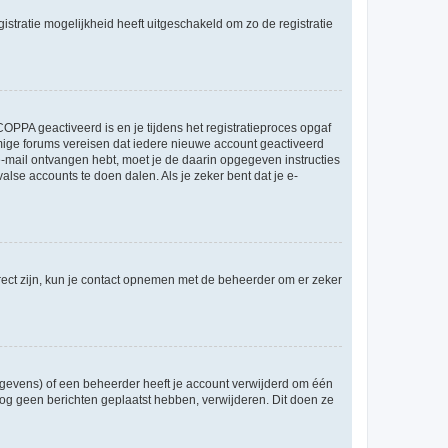
stratie mogelijkheid heeft uitgeschakeld om zo de registratie
OPPA geactiveerd is en je tijdens het registratieproces opgaf
ommige forums vereisen dat iedere nieuwe account geactiveerd
 e-mail ontvangen hebt, moet je de daarin opgegeven instructies
lse accounts te doen dalen. Als je zeker bent dat je e-
rect zijn, kun je contact opnemen met de beheerder om er zeker
egevens) of een beheerder heeft je account verwijderd om één
e nog geen berichten geplaatst hebben, verwijderen. Dit doen ze