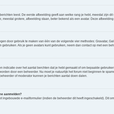
richten leest. De eerste afbeelding geeft aan welke rang je hebt, meestal zijn dit 
e, meestal grotere, afbeelding staan, beter bekend als een avatar. Deze afbeelding 
oegen door gebruik te maken van één van de volgende vier methodes: Gravatar, Gale
n gebruiken. Als je geen avatars kunt gebruiken, neem dan contact op met een beh
indicatie over het aantal berchten dat je hebt gemaakt of om bepaalde gebruikers 
d worden door een beheerder. Nu moet je natuurlijk het forum niet beginnen te sp
en beheerder of moderator kunnen je berichten aantal doen dalen.
k me aanmelden?
t ingebouwde e-mailformulier (indien de beheerder dit heeft ingeschakeld). Dit o