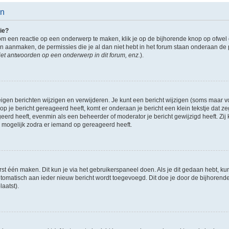
en
ie?
om een reactie op een onderwerp te maken, klik je op de bijhorende knop op ofwe
an aanmaken, de permissies die je al dan niet hebt in het forum staan onderaan de
et antwoorden op een onderwerp in dit forum, enz.
).
eigen berichten wijzigen en verwijderen. Je kunt een bericht wijzigen (soms maar voo
p je bericht gereageerd heeft, komt er onderaan je bericht een klein tekstje dat ze
ageerd heeft, evenmin als een beheerder of moderator je bericht gewijzigd heeft. 
r mogelijk zodra er iemand op gereageerd heeft.
rst één maken. Dit kun je via het gebruikerspaneel doen. Als je dit gedaan hebt, ku
automatisch aan ieder nieuw bericht wordt toegevoegd. Dit doe je door de bijhorende 
laatst).