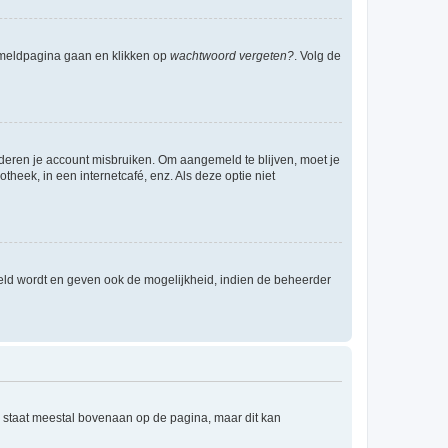
anmeldpagina gaan en klikken op
wachtwoord vergeten?
. Volg de
nderen je account misbruiken. Om aangemeld te blijven, moet je
theek, in een internetcafé, enz. Als deze optie niet
eld wordt en geven ook de mogelijkheid, indien de beheerder
e staat meestal bovenaan op de pagina, maar dit kan