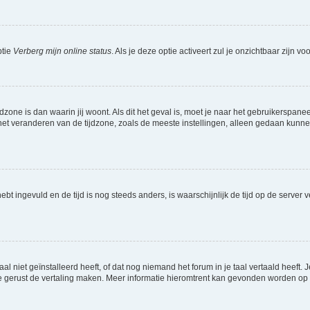
ptie
Verberg mijn online status
. Als je deze optie activeert zul je onzichtbaar zijn 
jdzone is dan waarin jij woont. Als dit het geval is, moet je naar het gebruikerspan
t veranderen van de tijdzone, zoals de meeste instellingen, alleen gedaan kunnen
 hebt ingevuld en de tijd is nog steeds anders, is waarschijnlijk de tijd op de serv
niet geïnstalleerd heeft, of dat nog niemand het forum in je taal vertaald heeft. Je
ag je gerust de vertaling maken. Meer informatie hieromtrent kan gevonden worden o