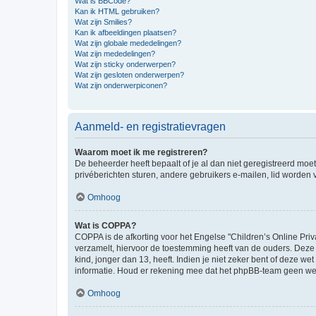
Wat is BBCode?
Kan ik HTML gebruiken?
Wat zijn Smilies?
Kan ik afbeeldingen plaatsen?
Wat zijn globale mededelingen?
Wat zijn mededelingen?
Wat zijn sticky onderwerpen?
Wat zijn gesloten onderwerpen?
Wat zijn onderwerpiconen?
Aanmeld- en registratievragen
Waarom moet ik me registreren?
De beheerder heeft bepaalt of je al dan niet geregistreerd moet
privéberichten sturen, andere gebruikers e-mailen, lid worden
Omhoog
Wat is COPPA?
COPPA is de afkorting voor het Engelse "Children’s Online Priv
verzamelt, hiervoor de toestemming heeft van de ouders. Deze
kind, jonger dan 13, heeft. Indien je niet zeker bent of deze w
informatie. Houd er rekening mee dat het phpBB-team geen wette
Omhoog