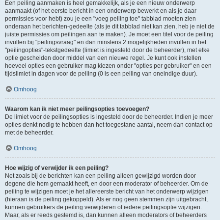
Een peiling aanmaken is heel gemakkelijk, als je een nieuw onderwerp
aanmaakt (of het eerste bericht in een onderwerp bewerkt en als je daar
permissies voor hebt) zou je een "voeg peiling toe" tabblad moeten zien
onderaan het berichten-gedeelte (als je dit tabblad niet kan zien, heb je niet de
juiste permissies om peilingen aan te maken). Je moet een titel voor de peiling
invullen bij "peilingsvraag" en dan minstens 2 mogelijkheden invullen in het
"peilingopties"-tekstgedeelte (limiet is ingesteld door de beheerder), met elke
optie gescheiden door middel van een nieuwe regel. Je kunt ook instellen
hoeveel opties een gebruiker mag kiezen onder "opties per gebruiker" en een
tijdslimiet in dagen voor de peiling (0 is een peiling van oneindige duur).
Omhoog
Waarom kan ik niet meer peilingsopties toevoegen?
De limiet voor de peilingsopties is ingesteld door de beheerder. Indien je meer
opties denkt nodig te hebben dan het toegestane aantal, neem dan contact op
met de beheerder.
Omhoog
Hoe wijzig of verwijder ik een peiling?
Net zoals bij de berichten kan een peiling alleen gewijzigd worden door
degene die hem gemaakt heeft, en door een moderator of beheerder. Om de
peiling te wijzigen moet je het allereerste bericht van het onderwerp wijzigen
(hieraan is de peiling gekoppeld). Als er nog geen stemmen zijn uitgebracht,
kunnen gebruikers de peiling verwijderen of iedere peilingsoptie wijzigen.
Maar, als er reeds gestemd is, dan kunnen alleen moderators of beheerders