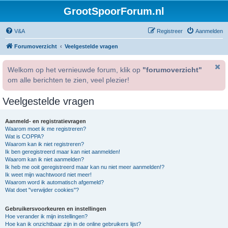
GrootSpoorForum.nl
V&A
Registreer
Aanmelden
Forumoverzicht
Veelgestelde vragen
Welkom op het vernieuwde forum, klik op
"forumoverzicht"
om alle berichten te zien, veel plezier!
Veelgestelde vragen
Aanmeld- en registratievragen
Waarom moet ik me registreren?
Wat is COPPA?
Waarom kan ik niet registreren?
Ik ben geregistreerd maar kan niet aanmelden!
Waarom kan ik niet aanmelden?
Ik heb me ooit geregistreerd maar kan nu niet meer aanmelden!?
Ik weet mijn wachtwoord niet meer!
Waarom word ik automatisch afgemeld?
Wat doet "verwijder cookies"?
Gebruikersvoorkeuren en instellingen
Hoe verander ik mijn instellingen?
Hoe kan ik onzichtbaar zijn in de online gebruikers lijst?