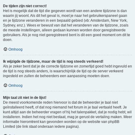
De tijden zijn niet correct!
Het is mogelijk dat de tijd die gegeven wordt van een andere tijdzone is dan
waarin jij woont. Als dit het geval is, moet je naar het gebruikerspaneel gaan
en je tijdzone veranderen in een bepaald gebied (vb: Amsterdam, New York,
Sydney, enz.). Wees er bewust van dat het veranderen van de tijdzone, zoals
de meeste instellingen, alleen gedaan kunnen worden door geregistreerde
gebruikers. Als je nog niet geregistreerd bent is dit een goed moment om dit te
doen.
Omhoog
Ik wijzigde de tijdzone, maar de tijd is nog steeds verkeerd!
Als je zeker bent dat je de correcte tijdzone en zomertijd goed hebt ingevuld en
de tijd is nog steeds anders, is waarschijnlijk de tijd op de server verkeerd
ingesteld en zullen de beheerders een aanpassing moeten doen.
Omhoog
Mijn taal zit niet in de lijst!
De meest voorkomende reden hiervoor is dat de beheerder je taal niet
geïnstalleerd heeft, of dat nog niemand het forum in je taal vertaald heeft. Je
kunt altijd aan de beheerder vragen of hij het talenpakket, dat je nodig hebt, wil
installeren. Indien het nog niet bestaat, mag je gerust de vertaling maken. Meer
informatie hieromtrent kan gevonden worden op de website van phpBB
Limited (de link staat onderaan iedere pagina).