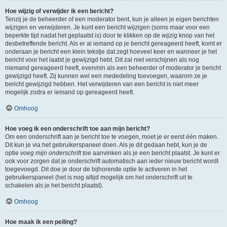
Hoe wijzig of verwijder ik een bericht?
Tenzij je de beheerder of een moderator bent, kun je alleen je eigen berichten
wijzigen en verwijderen. Je kunt een bericht wijzigen (soms maar voor een
beperkte tijd nadat het geplaatst is) door te klikken op de
wijzig
knop van het
desbetreffende bericht. Als er al iemand op je bericht gereageerd heeft, komt er
onderaan je bericht een klein tekstje dat zegt hoeveel keer en wanneer je het
bericht voor het laatst je gewijzigd hebt. Dit zal niet verschijnen als nog
niemand gereageerd heeft, evenmin als een beheerder of moderator je bericht
gewijzigd heeft. Zij kunnen wel een mededeling toevoegen, waarom ze je
bericht gewijzigd hebben. Het verwijderen van een bericht is niet meer
mogelijk zodra er iemand op gereageerd heeft.
Omhoog
Hoe voeg ik een onderschrift toe aan mijn bericht?
Om een onderschrift aan je bericht toe te voegen, moet je er eerst één maken.
Dit kun je via het gebruikerspaneel doen. Als je dit gedaan hebt, kun je de
optie
voeg mijn onderschrift toe
aanvinken als je een bericht plaatst. Je kunt er
ook voor zorgen dat je onderschrift automatisch aan ieder nieuw bericht wordt
toegevoegd. Dit doe je door de bijhorende optie te activeren in het
gebruikerspaneel (het is nog altijd mogelijk om het onderschrift uit te
schakelen als je het bericht plaatst).
Omhoog
Hoe maak ik een peiling?