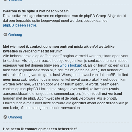
Waarom is de optie X niet beschikbaar?
Deze software is geschreven en eigendom van de phpBB-Groep. Als je denkt
dat een bepaalde optie toegevoegd moet worden, bezoek dan de
phpBB Ideeën sectie
.
Omhoog
Met wie moet ik contact opnemen omtrent misbruik en/of wettelijke
kwesties in verband met dit forum?
Alle beheerders die op de "het team"-pagina vermeld worden, staan open voor
je klachten. Als je geen reactie hebt gekregen, kun je contact opnemen met de
eigenaar van het domein (dmv een
whois lookup
) of, als dit forum op een gratis
host staat (bijvoorbeeld xsbb.nl, nl.forums.cc, dotbb.be, enz.), het beheer of
misbruik-afdeling van de gratis host. Wees je er bewust van dat phpBB Limited
geen inspraak
heeft en dus in geen enkel geval aansprakelijk gehouden kan
worden over hoe, waar en door wie dit forum gebruikt wordt. Neem
geen
contact op met phpBB Limited met vragen over wettelijke kwesties (zoals
aanspreekbaarheid, ongepaste commentaar, enz.) die
niet direct verband
houden met de phpBB.com-website of de phpBB-software. Als je phpBB
Limited toch e-mailt over deze software die
gebruikt wordt door derden
kun je
een korte, of helemaal geen, reactie verwachten.
Omhoog
Hoe neem ik contact op met een beheerder?