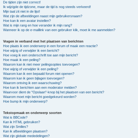
De tijden zijn niet correct!
Ik wijzigde de tijdzone, maar de tijd is nog steeds verkeerd!
Mijn taal zit niet in de lijst!
Wat zijn de afbeeldingen naast mijn gebruikersnaam?
Hoe kan ik een avatar instellen?
Wat is mijn rang en hoe verander ik mijn rang?
Wanneer ik op de e-maillink van een gebruiker klik, moet ik me aanmelden?
Vragen in verband met het plaatsen van berichten
Hoe plaats ik een onderwerp in een forum of maak een reactie?
Hoe wijzig of verwijder ik een bericht?
Hoe voeg ik een onderschrift toe aan mijn bericht?
Hoe maak ik een peiling?
Waarom kan ik niet meer peilingsopties toevoegen?
Hoe wijzig of verwijder ik een peiling?
Waarom kan ik een bepaald forum niet openen?
Waarom kan ik geen bijlagen toevoegen?
Waarom ontving ik een waarschuwing?
Hoe kan ik berichten aan een moderator melden?
Waarvoor dient de "Opslaan"-knop bij het plaatsen van een bericht?
Waarom moet mijn bericht goedgekeurd worden?
Hoe bump ik mijn onderwerp?
Tekstopmaak en onderwerp soorten
Wat is BBCode?
Kan ik HTML gebruiken?
Wat zijn Smilies?
Kan ik afbeeldingen plaatsen?
Wat zijn globale mededelingen?