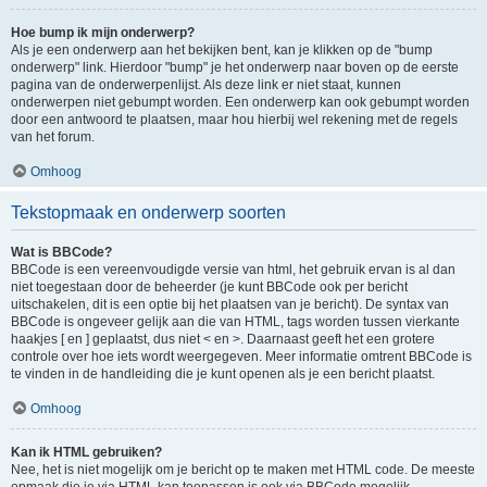
Hoe bump ik mijn onderwerp?
Als je een onderwerp aan het bekijken bent, kan je klikken op de "bump
onderwerp" link. Hierdoor "bump" je het onderwerp naar boven op de eerste
pagina van de onderwerpenlijst. Als deze link er niet staat, kunnen
onderwerpen niet gebumpt worden. Een onderwerp kan ook gebumpt worden
door een antwoord te plaatsen, maar hou hierbij wel rekening met de regels
van het forum.
Omhoog
Tekstopmaak en onderwerp soorten
Wat is BBCode?
BBCode is een vereenvoudigde versie van html, het gebruik ervan is al dan
niet toegestaan door de beheerder (je kunt BBCode ook per bericht
uitschakelen, dit is een optie bij het plaatsen van je bericht). De syntax van
BBCode is ongeveer gelijk aan die van HTML, tags worden tussen vierkante
haakjes [ en ] geplaatst, dus niet < en >. Daarnaast geeft het een grotere
controle over hoe iets wordt weergegeven. Meer informatie omtrent BBCode is
te vinden in de handleiding die je kunt openen als je een bericht plaatst.
Omhoog
Kan ik HTML gebruiken?
Nee, het is niet mogelijk om je bericht op te maken met HTML code. De meeste