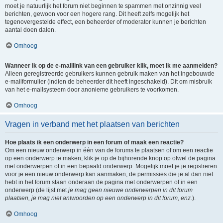
moet je natuurlijk het forum niet beginnen te spammen met onzinnig veel
berichten, gewoon voor een hogere rang. Dit heeft zelfs mogelijk het
tegenovergestelde effect, een beheerder of moderator kunnen je berichten
aantal doen dalen.
Omhoog
Wanneer ik op de e-maillink van een gebruiker klik, moet ik me aanmelden?
Alleen geregistreerde gebruikers kunnen gebruik maken van het ingebouwde
e-mailformulier (indien de beheerder dit heeft ingeschakeld). Dit om misbruik
van het e-mailsysteem door anonieme gebruikers te voorkomen.
Omhoog
Vragen in verband met het plaatsen van berichten
Hoe plaats ik een onderwerp in een forum of maak een reactie?
Om een nieuw onderwerp in één van de forums te plaatsen of om een reactie
op een onderwerp te maken, klik je op de bijhorende knop op ofwel de pagina
met onderwerpen of in een bepaald onderwerp. Mogelijk moet je je registreren
voor je een nieuw onderwerp kan aanmaken, de permissies die je al dan niet
hebt in het forum staan onderaan de pagina met onderwerpen of in een
onderwerp (de lijst met
je mag geen nieuwe onderwerpen in dit forum
plaatsen, je mag niet antwoorden op een onderwerp in dit forum, enz.
).
Omhoog