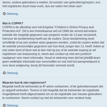
sturen, andere gebruikers e-mailen, lid worden van gebruikersgroepen, enz.
Het registreren duurt maar even, dus we raden het zeker aan!
Omhoog
Wat is COPPA?
COPPA is de afkorting voor het Engelse "Children’s Online Privacy and
Protection Act". Dit is een Amerikaanse wet uit 1998 die vereist dat iedere
website die mogelijk gegevens van jongeren onder de 13 jaar verzamelt,
hiervoor de toestemming heeft van de ouders. Deze toestemming moet
schriftelijk of op een andere wijze gegeven worden, zodat de ouders weten dat
de website persoonlijke gegevens van hun kind, jonger dan 13, heeft. Indien je
niet zeker bent of deze wet al dan niet op jou of de website waarop je wil
registreren van toepassing is, neem dan contact op met een juridisch
raadgever voor meer informatie. Houd er rekening mee dat het phpBB-team
geen wettelijke informatie kan verschaffen en ook niet het aanspreekpunt is
voor deze wetgeving, tenzij dit hieronder vermeld wordt.
Omhoog
Waarom kan ik niet registreren?
Mogelijk heeft de beheerder je IP-adres verbannen, of de gebruikersnaam die
je opgeeft verboden. Tevens is het mogelijk dat de beheerder de registratie
mogelijkheid heeft uitgeschakeld om zo de registratie van nieuwe gebruikers
te voorkomen. Neem contact op met de beheerder voor verdere hulp.
Omhoog