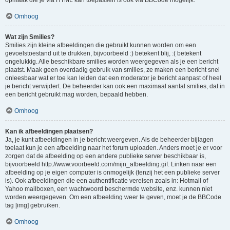
opmaak die je via HTML kan toepassen is ook via BBCode mogelijk.
Omhoog
Wat zijn Smilies?
Smilies zijn kleine afbeeldingen die gebruikt kunnen worden om een
gevoelstoestand uit te drukken, bijvoorbeeld :) betekent blij, :( betekent
ongelukkig. Alle beschikbare smilies worden weergegeven als je een bericht
plaatst. Maak geen overdadig gebruik van smilies, ze maken een bericht snel
onleesbaar wat er toe kan leiden dat een moderator je bericht aanpast of heel
je bericht verwijdert. De beheerder kan ook een maximaal aantal smilies, dat in
een bericht gebruikt mag worden, bepaald hebben.
Omhoog
Kan ik afbeeldingen plaatsen?
Ja, je kunt afbeeldingen in je bericht weergeven. Als de beheerder bijlagen
toelaat kun je een afbeelding naar het forum uploaden. Anders moet je er voor
zorgen dat de afbeelding op een andere publieke server beschikbaar is,
bijvoorbeeld http://www.voorbeeld.com/mijn_afbeelding.gif. Linken naar een
afbeelding op je eigen computer is onmogelijk (tenzij het een publieke server
is). Ook afbeeldingen die een authentificatie vereisen zoals in: Hotmail of
Yahoo mailboxen, een wachtwoord beschermde website, enz. kunnen niet
worden weergegeven. Om een afbeelding weer te geven, moet je de BBCode
tag [img] gebruiken.
Omhoog