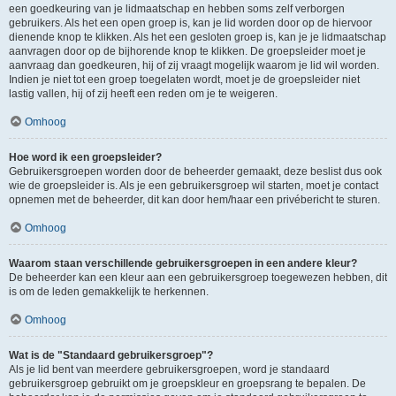
een goedkeuring van je lidmaatschap en hebben soms zelf verborgen
gebruikers. Als het een open groep is, kan je lid worden door op de hiervoor
dienende knop te klikken. Als het een gesloten groep is, kan je je lidmaatschap
aanvragen door op de bijhorende knop te klikken. De groepsleider moet je
aanvraag dan goedkeuren, hij of zij vraagt mogelijk waarom je lid wil worden.
Indien je niet tot een groep toegelaten wordt, moet je de groepsleider niet
lastig vallen, hij of zij heeft een reden om je te weigeren.
Omhoog
Hoe word ik een groepsleider?
Gebruikersgroepen worden door de beheerder gemaakt, deze beslist dus ook
wie de groepsleider is. Als je een gebruikersgroep wil starten, moet je contact
opnemen met de beheerder, dit kan door hem/haar een privébericht te sturen.
Omhoog
Waarom staan verschillende gebruikersgroepen in een andere kleur?
De beheerder kan een kleur aan een gebruikersgroep toegewezen hebben, dit
is om de leden gemakkelijk te herkennen.
Omhoog
Wat is de "Standaard gebruikersgroep"?
Als je lid bent van meerdere gebruikersgroepen, word je standaard
gebruikersgroep gebruikt om je groepskleur en groepsrang te bepalen. De