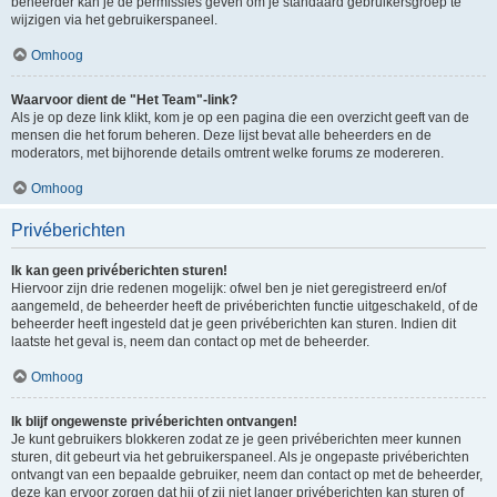
beheerder kan je de permissies geven om je standaard gebruikersgroep te
wijzigen via het gebruikerspaneel.
Omhoog
Waarvoor dient de "Het Team"-link?
Als je op deze link klikt, kom je op een pagina die een overzicht geeft van de
mensen die het forum beheren. Deze lijst bevat alle beheerders en de
moderators, met bijhorende details omtrent welke forums ze modereren.
Omhoog
Privéberichten
Ik kan geen privéberichten sturen!
Hiervoor zijn drie redenen mogelijk: ofwel ben je niet geregistreerd en/of
aangemeld, de beheerder heeft de privéberichten functie uitgeschakeld, of de
beheerder heeft ingesteld dat je geen privéberichten kan sturen. Indien dit
laatste het geval is, neem dan contact op met de beheerder.
Omhoog
Ik blijf ongewenste privéberichten ontvangen!
Je kunt gebruikers blokkeren zodat ze je geen privéberichten meer kunnen
sturen, dit gebeurt via het gebruikerspaneel. Als je ongepaste privéberichten
ontvangt van een bepaalde gebruiker, neem dan contact op met de beheerder,
deze kan ervoor zorgen dat hij of zij niet langer privéberichten kan sturen of