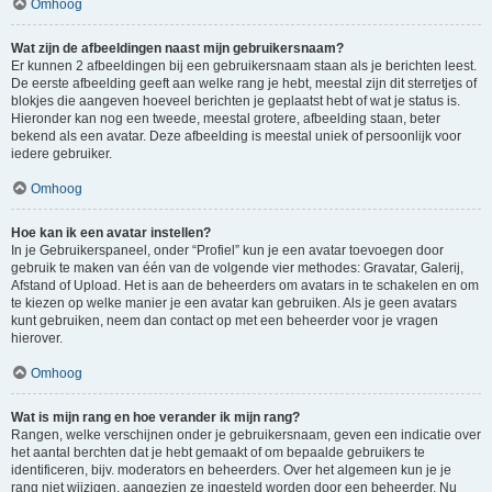
Omhoog
Wat zijn de afbeeldingen naast mijn gebruikersnaam?
Er kunnen 2 afbeeldingen bij een gebruikersnaam staan als je berichten leest.
De eerste afbeelding geeft aan welke rang je hebt, meestal zijn dit sterretjes of
blokjes die aangeven hoeveel berichten je geplaatst hebt of wat je status is.
Hieronder kan nog een tweede, meestal grotere, afbeelding staan, beter
bekend als een avatar. Deze afbeelding is meestal uniek of persoonlijk voor
iedere gebruiker.
Omhoog
Hoe kan ik een avatar instellen?
In je Gebruikerspaneel, onder “Profiel” kun je een avatar toevoegen door
gebruik te maken van één van de volgende vier methodes: Gravatar, Galerij,
Afstand of Upload. Het is aan de beheerders om avatars in te schakelen en om
te kiezen op welke manier je een avatar kan gebruiken. Als je geen avatars
kunt gebruiken, neem dan contact op met een beheerder voor je vragen
hierover.
Omhoog
Wat is mijn rang en hoe verander ik mijn rang?
Rangen, welke verschijnen onder je gebruikersnaam, geven een indicatie over
het aantal berchten dat je hebt gemaakt of om bepaalde gebruikers te
identificeren, bijv. moderators en beheerders. Over het algemeen kun je je
rang niet wijzigen, aangezien ze ingesteld worden door een beheerder. Nu