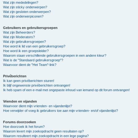
Wat zijn mededelingen?
Wat zijn sticky onderwerpen?
Wat zijn gesloten onderwerpen?
Wat zijn onderwerpiconen?
Gebruikers en gebruikersgroepen
Wat zijn Beheerders?
Wat zijn Moderators?
Wat zijn gebruikersgroepen?
Hoe word ik lid van een gebruikersgroep?
Hoe word ik een groepsleider?
Waarom staan verschillende gebruikersgroepen in een andere kleur?
Wat is de "Standaard gebruikersgroep"?
Waarvoor dient de "Het Team"-link?
Privéberichten
Ik kan geen privéberichten sturen!
Ik blijf ongewenste privéberichten ontvangen!
Ik heb spam of een e-mail met ongepaste inhoud van iemand op dit forum ontvangen!
Vrienden en vijanden
Waarvoor dient mijn vrienden- en vijandenlijst?
Hoe verwijder of voeg ik gebruikers toe aan mijn vrienden- en/of vijandenlijst?
Forums doorzoeken
Hoe doorzoek ik het forum?
Waarom levert mijn zoekopdracht geen resultaten op?
Waarom resulteert mijn zoekopdracht in een lege pagina?