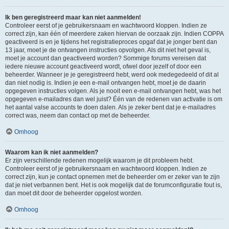
Ik ben geregistreerd maar kan niet aanmelden!
Controleer eerst of je gebruikersnaam en wachtwoord kloppen. Indien ze
correct zijn, kan één of meerdere zaken hiervan de oorzaak zijn. Indien COPPA
geactiveerd is en je tijdens het registratieproces opgaf dat je jonger bent dan
13 jaar, moet je de ontvangen instructies opvolgen. Als dit niet het geval is,
moet je account dan geactiveerd worden? Sommige forums vereisen dat
iedere nieuwe account geactiveerd wordt, ofwel door jezelf of door een
beheerder. Wanneer je je geregistreerd hebt, werd ook medegedeeld of dit al
dan niet nodig is. Indien je een e-mail ontvangen hebt, moet je de daarin
opgegeven instructies volgen. Als je nooit een e-mail ontvangen hebt, was het
opgegeven e-mailadres dan wel juist? Één van de redenen van activatie is om
het aantal valse accounts te doen dalen. Als je zeker bent dat je e-mailadres
correct was, neem dan contact op met de beheerder.
Omhoog
Waarom kan ik niet aanmelden?
Er zijn verschillende redenen mogelijk waarom je dit probleem hebt.
Controleer eerst of je gebruikersnaam en wachtwoord kloppen. Indien ze
correct zijn, kun je contact opnemen met de beheerder om er zeker van te zijn
dat je niet verbannen bent. Het is ook mogelijk dat de forumconfiguratie fout is,
dan moet dit door de beheerder opgelost worden.
Omhoog