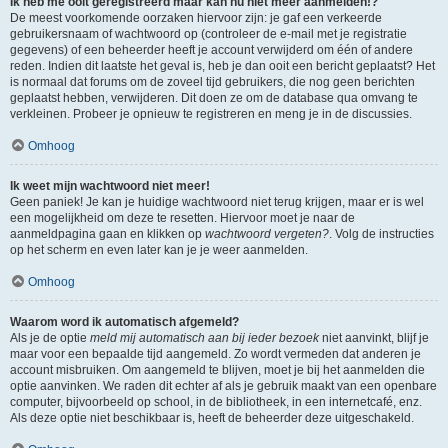
Ik heb me ooit geregistreerd maar kan nu niet meer aanmelden!?
De meest voorkomende oorzaken hiervoor zijn: je gaf een verkeerde
gebruikersnaam of wachtwoord op (controleer de e-mail met je registratie
gegevens) of een beheerder heeft je account verwijderd om één of andere
reden. Indien dit laatste het geval is, heb je dan ooit een bericht geplaatst? Het
is normaal dat forums om de zoveel tijd gebruikers, die nog geen berichten
geplaatst hebben, verwijderen. Dit doen ze om de database qua omvang te
verkleinen. Probeer je opnieuw te registreren en meng je in de discussies.
Omhoog
Ik weet mijn wachtwoord niet meer!
Geen paniek! Je kan je huidige wachtwoord niet terug krijgen, maar er is wel
een mogelijkheid om deze te resetten. Hiervoor moet je naar de
aanmeldpagina gaan en klikken op
wachtwoord vergeten?
. Volg de instructies
op het scherm en even later kan je je weer aanmelden.
Omhoog
Waarom word ik automatisch afgemeld?
Als je de optie
meld mij automatisch aan bij ieder bezoek
niet aanvinkt, blijf je
maar voor een bepaalde tijd aangemeld. Zo wordt vermeden dat anderen je
account misbruiken. Om aangemeld te blijven, moet je bij het aanmelden die
optie aanvinken. We raden dit echter af als je gebruik maakt van een openbare
computer, bijvoorbeeld op school, in de bibliotheek, in een internetcafé, enz.
Als deze optie niet beschikbaar is, heeft de beheerder deze uitgeschakeld.