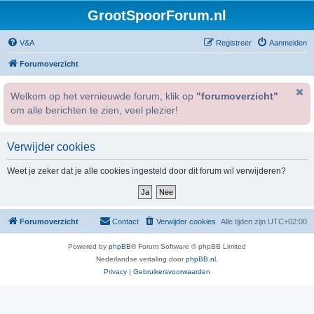
GrootSpoorForum.nl
V&A
Registreer
Aanmelden
Forumoverzicht
Welkom op het vernieuwde forum, klik op
"forumoverzicht"
om alle berichten te zien, veel plezier!
Verwijder cookies
Weet je zeker dat je alle cookies ingesteld door dit forum wil verwijderen?
Forumoverzicht
Contact
Verwijder cookies
Alle tijden zijn
UTC+02:00
Powered by
phpBB
® Forum Software © phpBB Limited
Nederlandse vertaling door
phpBB.nl
.
Privacy
|
Gebruikersvoorwaarden