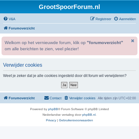
GrootSpoorForum.nl
V&A
Registreer
Aanmelden
Forumoverzicht
Welkom op het vernieuwde forum, klik op
"forumoverzicht"
om alle berichten te zien, veel plezier!
Verwijder cookies
Weet je zeker dat je alle cookies ingesteld door dit forum wil verwijderen?
Forumoverzicht
Contact
Verwijder cookies
Alle tijden zijn
UTC+02:00
Powered by
phpBB
® Forum Software © phpBB Limited
Nederlandse vertaling door
phpBB.nl
.
Privacy
|
Gebruikersvoorwaarden