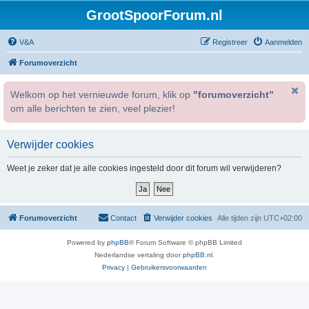
GrootSpoorForum.nl
V&A
Registreer
Aanmelden
Forumoverzicht
Welkom op het vernieuwde forum, klik op
"forumoverzicht"
om alle berichten te zien, veel plezier!
Verwijder cookies
Weet je zeker dat je alle cookies ingesteld door dit forum wil verwijderen?
Forumoverzicht
Contact
Verwijder cookies
Alle tijden zijn
UTC+02:00
Powered by
phpBB
® Forum Software © phpBB Limited
Nederlandse vertaling door
phpBB.nl
.
Privacy
|
Gebruikersvoorwaarden