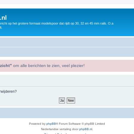
.nl
icht op het grotere formaat modelspoor dat rijdt op 30, 32 en 45 mm rails. O.a
t.
zicht"
om alle berichten te zien, veel plezier!
erwijderen?
Powered by
phpBB
® Forum Software © phpBB Limited
Nederlandse vertaling door
phpBB.nl
.