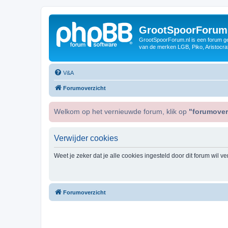
GrootSpoorForum
GrootSpoorForum.nl is een forum ger
van de merken LGB, Piko, Aristocraf
V&A
Forumoverzicht
Welkom op het vernieuwde forum, klik op
"forumover
Verwijder cookies
Weet je zeker dat je alle cookies ingesteld door dit forum wil v
Forumoverzicht