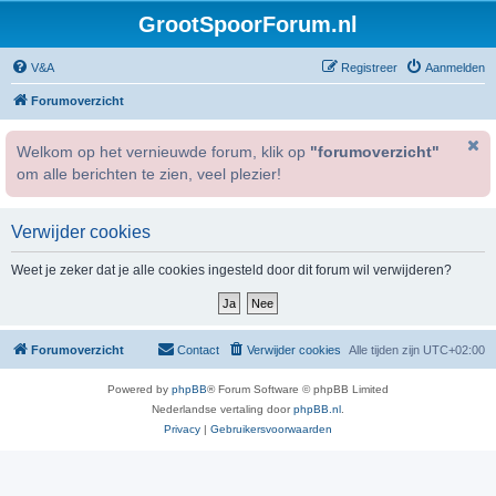
GrootSpoorForum.nl
V&A
Registreer
Aanmelden
Forumoverzicht
Welkom op het vernieuwde forum, klik op
"forumoverzicht"
om alle berichten te zien, veel plezier!
Verwijder cookies
Weet je zeker dat je alle cookies ingesteld door dit forum wil verwijderen?
Forumoverzicht
Contact
Verwijder cookies
Alle tijden zijn
UTC+02:00
Powered by
phpBB
® Forum Software © phpBB Limited
Nederlandse vertaling door
phpBB.nl
.
Privacy
|
Gebruikersvoorwaarden