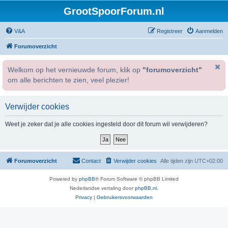
GrootSpoorForum.nl
V&A
Registreer
Aanmelden
Forumoverzicht
Welkom op het vernieuwde forum, klik op
"forumoverzicht"
om alle berichten te zien, veel plezier!
Verwijder cookies
Weet je zeker dat je alle cookies ingesteld door dit forum wil verwijderen?
Forumoverzicht
Contact
Verwijder cookies
Alle tijden zijn
UTC+02:00
Powered by
phpBB
® Forum Software © phpBB Limited
Nederlandse vertaling door
phpBB.nl
.
Privacy
|
Gebruikersvoorwaarden