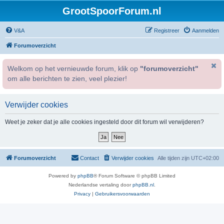
GrootSpoorForum.nl
V&A
Registreer
Aanmelden
Forumoverzicht
Welkom op het vernieuwde forum, klik op
"forumoverzicht"
om alle berichten te zien, veel plezier!
Verwijder cookies
Weet je zeker dat je alle cookies ingesteld door dit forum wil verwijderen?
Forumoverzicht
Contact
Verwijder cookies
Alle tijden zijn
UTC+02:00
Powered by
phpBB
® Forum Software © phpBB Limited
Nederlandse vertaling door
phpBB.nl
.
Privacy
|
Gebruikersvoorwaarden