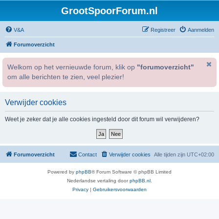
GrootSpoorForum.nl
V&A
Registreer
Aanmelden
Forumoverzicht
Welkom op het vernieuwde forum, klik op
"forumoverzicht"
om alle berichten te zien, veel plezier!
Verwijder cookies
Weet je zeker dat je alle cookies ingesteld door dit forum wil verwijderen?
Forumoverzicht
Contact
Verwijder cookies
Alle tijden zijn
UTC+02:00
Powered by
phpBB
® Forum Software © phpBB Limited
Nederlandse vertaling door
phpBB.nl
.
Privacy
|
Gebruikersvoorwaarden