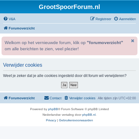
GrootSpoorForum.nl
V&A
Registreer
Aanmelden
Forumoverzicht
Welkom op het vernieuwde forum, klik op
"forumoverzicht"
om alle berichten te zien, veel plezier!
Verwijder cookies
Weet je zeker dat je alle cookies ingesteld door dit forum wil verwijderen?
Forumoverzicht
Contact
Verwijder cookies
Alle tijden zijn
UTC+02:00
Powered by
phpBB
® Forum Software © phpBB Limited
Nederlandse vertaling door
phpBB.nl
.
Privacy
|
Gebruikersvoorwaarden