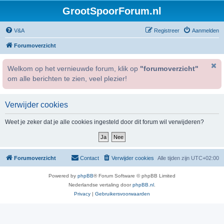
GrootSpoorForum.nl
V&A
Registreer
Aanmelden
Forumoverzicht
Welkom op het vernieuwde forum, klik op
"forumoverzicht"
om alle berichten te zien, veel plezier!
Verwijder cookies
Weet je zeker dat je alle cookies ingesteld door dit forum wil verwijderen?
Forumoverzicht
Contact
Verwijder cookies
Alle tijden zijn
UTC+02:00
Powered by
phpBB
® Forum Software © phpBB Limited
Nederlandse vertaling door
phpBB.nl
.
Privacy
|
Gebruikersvoorwaarden