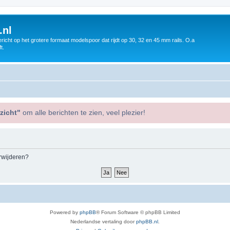
.nl
icht op het grotere formaat modelspoor dat rijdt op 30, 32 en 45 mm rails. O.a
t.
zicht"
om alle berichten te zien, veel plezier!
erwijderen?
Powered by
phpBB
® Forum Software © phpBB Limited
Nederlandse vertaling door
phpBB.nl
.