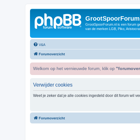
GrootSpoorForum
GrootSpoorForum.nl is een forum ger
van de merken LGB, Piko, Aristocraf
V&A
Forumoverzicht
Welkom op het vernieuwde forum, klik op
"forumover
Verwijder cookies
Weet je zeker dat je alle cookies ingesteld door dit forum wil v
Forumoverzicht