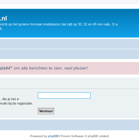
.nl
icht op het grotere formaat modelspoor dat rijdt op 30, 32 en 45 mm rails. O.a
t.
zicht"
om alle berichten te zien, veel plezier!
 Als je het e-
uikt bij de registratie.
Powered by
phpBB
® Forum Software © phpBB Limited