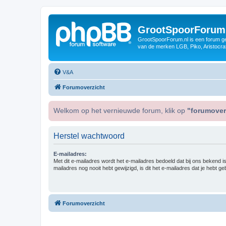
GrootSpoorForum
GrootSpoorForum.nl is een forum ger
van de merken LGB, Piko, Aristocraf
V&A
Forumoverzicht
Welkom op het vernieuwde forum, klik op
"forumover
Herstel wachtwoord
E-mailadres:
Met dit e-mailadres wordt het e-mailadres bedoeld dat bij ons bekend is.
mailadres nog nooit hebt gewijzigd, is dit het e-mailadres dat je hebt gebr
Forumoverzicht