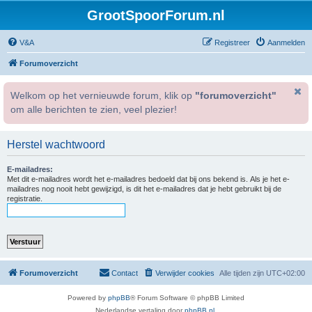
GrootSpoorForum.nl
V&A
Registreer
Aanmelden
Forumoverzicht
Welkom op het vernieuwde forum, klik op
"forumoverzicht"
om alle berichten te zien, veel plezier!
Herstel wachtwoord
E-mailadres:
Met dit e-mailadres wordt het e-mailadres bedoeld dat bij ons bekend is. Als je het e-
mailadres nog nooit hebt gewijzigd, is dit het e-mailadres dat je hebt gebruikt bij de
registratie.
Forumoverzicht
Contact
Verwijder cookies
Alle tijden zijn
UTC+02:00
Powered by
phpBB
® Forum Software © phpBB Limited
Nederlandse vertaling door
phpBB.nl
.