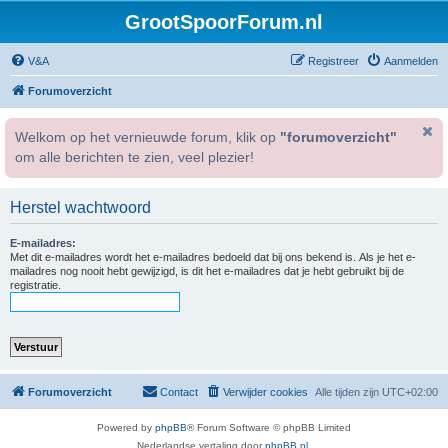
GrootSpoorForum.nl
V&A
Registreer
Aanmelden
Forumoverzicht
Welkom op het vernieuwde forum, klik op
"forumoverzicht"
om alle berichten te zien, veel plezier!
Herstel wachtwoord
E-mailadres:
Met dit e-mailadres wordt het e-mailadres bedoeld dat bij ons bekend is. Als je het e-
mailadres nog nooit hebt gewijzigd, is dit het e-mailadres dat je hebt gebruikt bij de
registratie.
Forumoverzicht
Contact
Verwijder cookies
Alle tijden zijn
UTC+02:00
Powered by
phpBB
® Forum Software © phpBB Limited
Nederlandse vertaling door
phpBB.nl
.