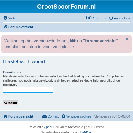
GrootSpoorForum.nl
V&A
Registreer
Aanmelden
Forumoverzicht
Welkom op het vernieuwde forum, klik op
"forumoverzicht"
om alle berichten te zien, veel plezier!
Herstel wachtwoord
E-mailadres:
Met dit e-mailadres wordt het e-mailadres bedoeld dat bij ons bekend is. Als je het e-
mailadres nog nooit hebt gewijzigd, is dit het e-mailadres dat je hebt gebruikt bij de
registratie.
Forumoverzicht
Contact
Verwijder cookies
Alle tijden zijn
UTC+02:00
Powered by
phpBB
® Forum Software © phpBB Limited
Nederlandse vertaling door
phpBB.nl
.