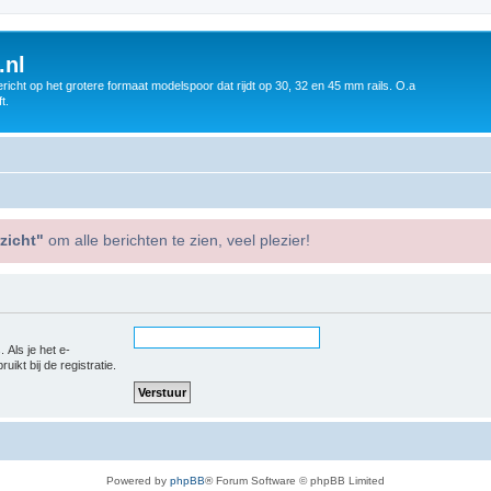
.nl
icht op het grotere formaat modelspoor dat rijdt op 30, 32 en 45 mm rails. O.a
t.
zicht"
om alle berichten te zien, veel plezier!
 Als je het e-
uikt bij de registratie.
Powered by
phpBB
® Forum Software © phpBB Limited