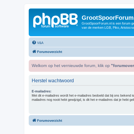
GrootSpoorForum
GrootSpoorForum.nl is een forum ger
van de merken LGB, Piko, Aristocraf
V&A
Forumoverzicht
Welkom op het vernieuwde forum, klik op
"forumover
Herstel wachtwoord
E-mailadres:
Met dit e-mailadres wordt het e-mailadres bedoeld dat bij ons bekend is.
mailadres nog nooit hebt gewijzigd, is dit het e-mailadres dat je hebt gebr
Forumoverzicht