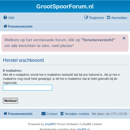
GrootSpoorForum.nl
V&A
Registreer
Aanmelden
Forumoverzicht
Welkom op het vernieuwde forum, klik op
"forumoverzicht"
om alle berichten te zien, veel plezier!
Herstel wachtwoord
E-mailadres:
Met dit e-mailadres wordt het e-mailadres bedoeld dat bij ons bekend is. Als je het e-
mailadres nog nooit hebt gewijzigd, is dit het e-mailadres dat je hebt gebruikt bij de
registratie.
Forumoverzicht
Contact
Verwijder cookies
Alle tijden zijn
UTC+02:00
Powered by
phpBB
® Forum Software © phpBB Limited
Nederlandse vertaling door
phpBB.nl
.