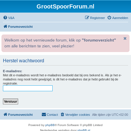
GrootSpoorForum.nl
V&A
Registreer
Aanmelden
Forumoverzicht
Welkom op het vernieuwde forum, klik op
"forumoverzicht"
om alle berichten te zien, veel plezier!
Herstel wachtwoord
E-mailadres:
Met dit e-mailadres wordt het e-mailadres bedoeld dat bij ons bekend is. Als je het e-
mailadres nog nooit hebt gewijzigd, is dit het e-mailadres dat je hebt gebruikt bij de
registratie.
Forumoverzicht
Contact
Verwijder cookies
Alle tijden zijn
UTC+02:00
Powered by
phpBB
® Forum Software © phpBB Limited
Nederlandse vertaling door
phpBB.nl
.