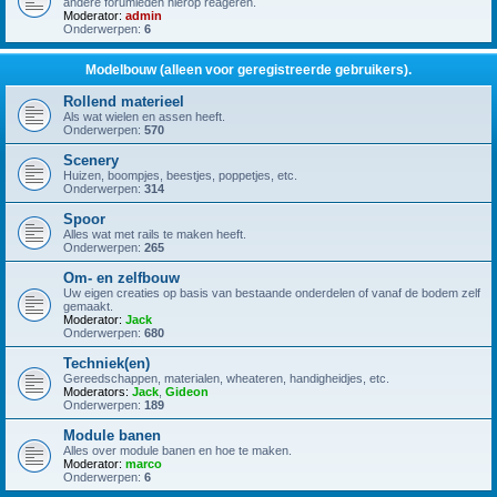
andere forumleden hierop reageren.
Moderator:
admin
Onderwerpen:
6
Modelbouw (alleen voor geregistreerde gebruikers).
Rollend materieel
Als wat wielen en assen heeft.
Onderwerpen:
570
Scenery
Huizen, boompjes, beestjes, poppetjes, etc.
Onderwerpen:
314
Spoor
Alles wat met rails te maken heeft.
Onderwerpen:
265
Om- en zelfbouw
Uw eigen creaties op basis van bestaande onderdelen of vanaf de bodem zelf
gemaakt.
Moderator:
Jack
Onderwerpen:
680
Techniek(en)
Gereedschappen, materialen, wheateren, handigheidjes, etc.
Moderators:
Jack
,
Gideon
Onderwerpen:
189
Module banen
Alles over module banen en hoe te maken.
Moderator:
marco
Onderwerpen:
6