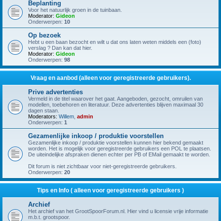
Beplanting
Voor het natuurlijk groen in de tuinbaan.
Moderator:
Gideon
Onderwerpen:
10
Op bezoek
Hebt u een baan bezocht en wilt u dat ons laten weten middels een (foto)
verslag ? Dan kan dat hier.
Moderator:
Gideon
Onderwerpen:
98
Vraag en aanbod (alleen voor geregistreerde gebruikers).
Prive advertenties
Vermeld in de titel waarover het gaat. Aangeboden, gezocht, omruilen van
modellen, toebehoren en literatuur. Deze advertenties blijven maximaal 30
dagen staan.
Moderators:
Willem
,
admin
Onderwerpen:
1
Gezamenlijke inkoop / produktie voorstellen
Gezamenlijke inkoop / produktie voorstellen kunnen hier bekend gemaakt
worden. Het is mogelijk voor geregistreerde gebruikers een POL te plaatsen.
De uiteindelijke afspraken dienen echter per PB of EMail gemaakt te worden.
Dit forum is niet zichtbaar voor niet-geregistreerde gebruikers.
Onderwerpen:
20
Tips en Info ( alleen voor geregistreerde gebruikers )
Archief
Het archief van het GrootSpoorForum.nl. Hier vind u licensie vrije informatie
m.b.t. grootspoor.