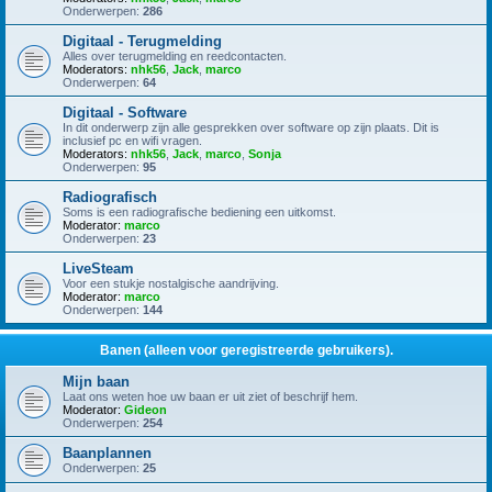
Onderwerpen:
286
Digitaal - Terugmelding
Alles over terugmelding en reedcontacten.
Moderators:
nhk56
,
Jack
,
marco
Onderwerpen:
64
Digitaal - Software
In dit onderwerp zijn alle gesprekken over software op zijn plaats. Dit is
inclusief pc en wifi vragen.
Moderators:
nhk56
,
Jack
,
marco
,
Sonja
Onderwerpen:
95
Radiografisch
Soms is een radiografische bediening een uitkomst.
Moderator:
marco
Onderwerpen:
23
LiveSteam
Voor een stukje nostalgische aandrijving.
Moderator:
marco
Onderwerpen:
144
Banen (alleen voor geregistreerde gebruikers).
Mijn baan
Laat ons weten hoe uw baan er uit ziet of beschrijf hem.
Moderator:
Gideon
Onderwerpen:
254
Baanplannen
Onderwerpen:
25