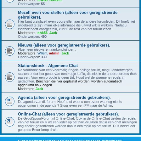
Moderators:
nhk56
,
Gideon
Onderwerpen:
55
Mezelf even voorstellen (alleen voor geregistreerde
gebruikers).
Hier kunt u zichzelf even voorstellen aan de andere forumleden. Dit hoeft niet
uitgebreid te zijn, maar elke informatie die u kwijt wilt is welkom. Nadat u
zichzelf heeft voorgesteld, kunt u de rest van het forum lezen.
Moderators:
nhk56
,
Jack
Onderwerpen:
490
Nieuws (alleen voor geregistreerde gebruikers).
Algemeen nieuws en aankondigingen .
Moderators:
Willem
,
admin
,
Jack
Onderwerpen:
330
Stationskiosk - Algemene Chat
Na voorbeeld van een voormalig Engels collega forum, mag u onderwerpen
starten onder het genot van een kopje koffie, die niet in de andere forums thuis
passen. Voor een broodje is geen tijd. Houd wel de algemene regels in
gedachten.
Berichten die hier geplaatst worden, worden automatisch
opgeruimd na 7 dagen.
Moderator:
Jack
Agenda (alleen voor geregistreerde gebruikers).
De agenda van dit forum. Heeft u of weet u een event wat nog niet is
opgenomen in de agenda ? Stuur even een PM naar de Admin.
Online-Chat (alleen voor geregistreerde gebruikers).
De GrootSpoorForum.nl Online-Chat. Ook in de Online-Chat gelden de regels
van het forum en ik wil een ieder op het hart drukken dat in een chat meningen
nog sneller geschreven worden dan in een topic op het forum. Dus bezint eer
ge op de Enter knop drukt.