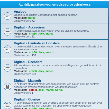
Aandrijving (alleen voor geregistreerde gebruikers).
Analoog
Ondanks de digitale vooruitgang blijft analoog bestaan.
Moderator:
marco
Onderwerpen:
72
Digitaal - Accesoires
In deze rubriek kunt u alles vinden over de digitale accessoires.
Moderators:
nhk56
,
Jack
,
marco
Onderwerpen:
52
Digitaal - Centrale en Boosters
In deze rubriek kunt u alles vinden over centrales en boosters. En alle direct
aanverwante vragen.
Moderators:
nhk56
,
Jack
,
marco
Onderwerpen:
133
Digitaal - Decoders
Alle soorten en merken decoders en hun instellingen en gebruik hoort in dit
forum thuis.
Moderators:
nhk56
,
Jack
,
marco
Onderwerpen:
278
Digitaal - Massoth
In dit forum staat het merk Massoth centraal. Alle zaken over de centrale,
decoder en overige zaken kunnen worden besproken.
Moderators:
admin
,
Jack
,
marco
,
Sonja
Onderwerpen:
1
Digitaal - Overige
In dit onderwerp kunnen alle overige zaken worden besproken die wel over
digitaal gaan maar niet passen in de specifieke andere categorieën
Moderators:
nhk56
,
Jack
,
marco