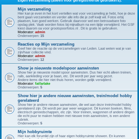
Eigen verzameling (alleen voor geregistreerde gebruikers).
Mijn verzameling
Hier kan je even in het kort vertellen wat voor verzameling je hebt, hoe je deze
bent gaan verzamelen en verder alle info die je zelf kwijt wil. Fotos erbij
plaatsen, kan goed werken. Gebruik daarvoor wel een betrouwbare foto
opslag plek. Vaak worden fotos bij mijnalbum na een tijdje verwijderd. Het GSF
kiest daarom oa voor grootspoorfotos.nl . Dit is gratis te gebruiken.
Moderator:
admin
Onderwerpen:
15
Reacties op Mijn verzameling
Geef hier de reactie op de verzamelingen van Leden. Laat weten wat je van
zijn/haar collectie vind.
Moderator:
admin
Onderwerpen:
12
Show je nieuwste modelspoor aanwinsten
Show hier je nieuwste model spoor aanwinsten. Dus hier echt alleen treinen,
rails, aankleding voor je baan, etc. Dit wordt per jaar weg gezet.
Andere items die hier niet thuis horen, worden gelijk verwijderd.
Moderator:
fatfarlake
Onderwerpen:
5
Show hier je andere nieuwe aanwinsten, trein/model hobby
gerelateerd
Show hier je andere nieuwe aanwinsten, die wel aan deze trein/model hobby
gerelateerd zijn. Dit wordt per jaar weer weggezet. Dit kunnen boeken, films,
electrisch gereedschappen, etc zijn. Voor treinen, wagonnen of andere dingen
die echt puur te maken hebben met nieuwe trein aanwinsten, is een andere
rubriek.
Onderwerpen:
5
Mijn hobbyruimte
Hier kan elk forumlid zijn of haar eigen hobbyruimte showen. En kunnen