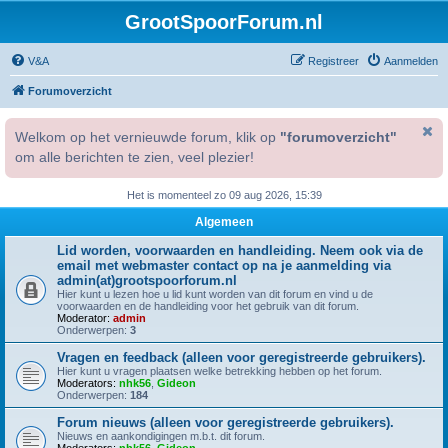
GrootSpoorForum.nl
V&A
Registreer
Aanmelden
Forumoverzicht
Welkom op het vernieuwde forum, klik op
"forumoverzicht"
om alle berichten te zien, veel plezier!
Het is momenteel zo 09 aug 2026, 15:39
Algemeen
Lid worden, voorwaarden en handleiding. Neem ook via de
email met webmaster contact op na je aanmelding via
admin(at)grootspoorforum.nl
Hier kunt u lezen hoe u lid kunt worden van dit forum en vind u de
voorwaarden en de handleiding voor het gebruik van dit forum.
Moderator:
admin
Onderwerpen:
3
Vragen en feedback (alleen voor geregistreerde gebruikers).
Hier kunt u vragen plaatsen welke betrekking hebben op het forum.
Moderators:
nhk56
,
Gideon
Onderwerpen:
184
Forum nieuws (alleen voor geregistreerde gebruikers).
Nieuws en aankondigingen m.b.t. dit forum.