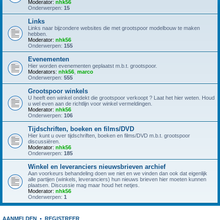
Moderator:
nhk56
Onderwerpen:
15
Links
Links naar bijzondere websites die met grootspoor modelbouw te maken
hebben.
Moderator:
nhk56
Onderwerpen:
155
Evenementen
Hier worden evenementen geplaatst m.b.t. grootspoor.
Moderators:
nhk56
,
marco
Onderwerpen:
555
Grootspoor winkels
U heeft een winkel ondekt die grootspoor verkoopt ? Laat het hier weten. Houd
u wel even aan de richtlijn voor winkel vermeldingen.
Moderator:
nhk56
Onderwerpen:
106
Tijdschriften, boeken en films/DVD
Hier kunt u over tijdschriften, boeken en films/DVD m.b.t. grootspoor
discussiëren.
Moderator:
nhk56
Onderwerpen:
185
Winkel en leveranciers nieuwsbrieven archief
Aan voorkeurs behandeling doen we niet en we vinden dan ook dat eigenlijk
alle partijen (winkels, leveranciers) hun nieuws brieven hier moeten kunnen
plaatsen. Discussie mag maar houd het netjes.
Moderator:
nhk56
Onderwerpen:
1
AANMELDEN
•
REGISTREER