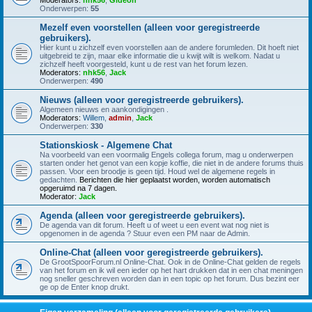
Moderators:
nhk56
,
Gideon
Onderwerpen:
55
Mezelf even voorstellen (alleen voor geregistreerde
gebruikers).
Hier kunt u zichzelf even voorstellen aan de andere forumleden. Dit hoeft niet
uitgebreid te zijn, maar elke informatie die u kwijt wilt is welkom. Nadat u
zichzelf heeft voorgesteld, kunt u de rest van het forum lezen.
Moderators:
nhk56
,
Jack
Onderwerpen:
490
Nieuws (alleen voor geregistreerde gebruikers).
Algemeen nieuws en aankondigingen .
Moderators:
Willem
,
admin
,
Jack
Onderwerpen:
330
Stationskiosk - Algemene Chat
Na voorbeeld van een voormalig Engels collega forum, mag u onderwerpen
starten onder het genot van een kopje koffie, die niet in de andere forums thuis
passen. Voor een broodje is geen tijd. Houd wel de algemene regels in
gedachten.
Berichten die hier geplaatst worden, worden automatisch
opgeruimd na 7 dagen.
Moderator:
Jack
Agenda (alleen voor geregistreerde gebruikers).
De agenda van dit forum. Heeft u of weet u een event wat nog niet is
opgenomen in de agenda ? Stuur even een PM naar de Admin.
Online-Chat (alleen voor geregistreerde gebruikers).
De GrootSpoorForum.nl Online-Chat. Ook in de Online-Chat gelden de regels
van het forum en ik wil een ieder op het hart drukken dat in een chat meningen
nog sneller geschreven worden dan in een topic op het forum. Dus bezint eer
ge op de Enter knop drukt.