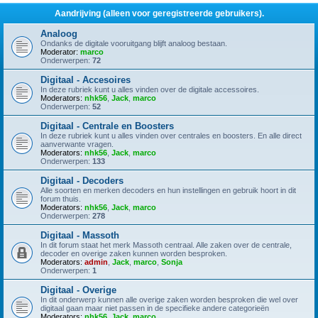
Aandrijving (alleen voor geregistreerde gebruikers).
Analoog
Ondanks de digitale vooruitgang blijft analoog bestaan.
Moderator:
marco
Onderwerpen:
72
Digitaal - Accesoires
In deze rubriek kunt u alles vinden over de digitale accessoires.
Moderators:
nhk56
,
Jack
,
marco
Onderwerpen:
52
Digitaal - Centrale en Boosters
In deze rubriek kunt u alles vinden over centrales en boosters. En alle direct
aanverwante vragen.
Moderators:
nhk56
,
Jack
,
marco
Onderwerpen:
133
Digitaal - Decoders
Alle soorten en merken decoders en hun instellingen en gebruik hoort in dit
forum thuis.
Moderators:
nhk56
,
Jack
,
marco
Onderwerpen:
278
Digitaal - Massoth
In dit forum staat het merk Massoth centraal. Alle zaken over de centrale,
decoder en overige zaken kunnen worden besproken.
Moderators:
admin
,
Jack
,
marco
,
Sonja
Onderwerpen:
1
Digitaal - Overige
In dit onderwerp kunnen alle overige zaken worden besproken die wel over
digitaal gaan maar niet passen in de specifieke andere categorieën
Moderators:
nhk56
,
Jack
,
marco