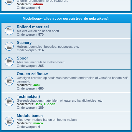
andere forumleden hierop reageren.
Moderator:
admin
Onderwerpen:
6
Modelbouw (alleen voor geregistreerde gebruikers).
Rollend materieel
Als wat wielen en assen heeft.
Onderwerpen:
570
Scenery
Huizen, boompjes, beestjes, poppetjes, etc.
Onderwerpen:
314
Spoor
Alles wat met rails te maken heeft.
Onderwerpen:
265
Om- en zelfbouw
Uw eigen creaties op basis van bestaande onderdelen of vanaf de bodem zelf
gemaakt.
Moderator:
Jack
Onderwerpen:
680
Techniek(en)
Gereedschappen, materialen, wheateren, handigheidjes, etc.
Moderators:
Jack
,
Gideon
Onderwerpen:
189
Module banen
Alles over module banen en hoe te maken.
Moderator:
marco
Onderwerpen:
6