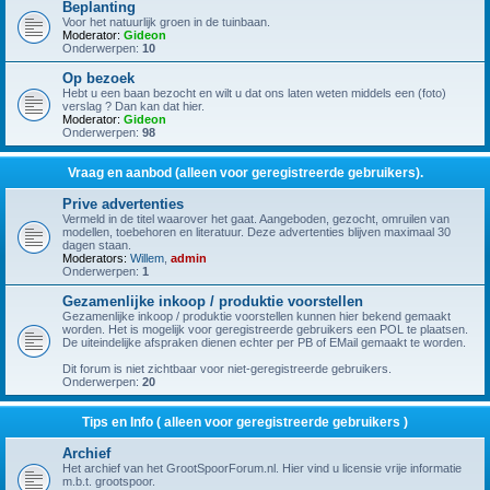
Beplanting
Voor het natuurlijk groen in de tuinbaan.
Moderator:
Gideon
Onderwerpen:
10
Op bezoek
Hebt u een baan bezocht en wilt u dat ons laten weten middels een (foto)
verslag ? Dan kan dat hier.
Moderator:
Gideon
Onderwerpen:
98
Vraag en aanbod (alleen voor geregistreerde gebruikers).
Prive advertenties
Vermeld in de titel waarover het gaat. Aangeboden, gezocht, omruilen van
modellen, toebehoren en literatuur. Deze advertenties blijven maximaal 30
dagen staan.
Moderators:
Willem
,
admin
Onderwerpen:
1
Gezamenlijke inkoop / produktie voorstellen
Gezamenlijke inkoop / produktie voorstellen kunnen hier bekend gemaakt
worden. Het is mogelijk voor geregistreerde gebruikers een POL te plaatsen.
De uiteindelijke afspraken dienen echter per PB of EMail gemaakt te worden.
Dit forum is niet zichtbaar voor niet-geregistreerde gebruikers.
Onderwerpen:
20
Tips en Info ( alleen voor geregistreerde gebruikers )
Archief
Het archief van het GrootSpoorForum.nl. Hier vind u licensie vrije informatie
m.b.t. grootspoor.