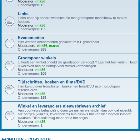
Moderator:
nhk56
Onderwerpen:
15
Links
Links naar bijzondere websites die met grootspoor modelbouw te maken
hebben.
Moderator:
nhk56
Onderwerpen:
155
Evenementen
Hier worden evenementen geplaatst m.b.t. grootspoor.
Moderators:
nhk56
,
marco
Onderwerpen:
555
Grootspoor winkels
U heeft een winkel ondekt die grootspoor verkoopt ? Laat het hier weten. Houd
u wel even aan de richtlijn voor winkel vermeldingen.
Moderator:
nhk56
Onderwerpen:
106
Tijdschriften, boeken en films/DVD
Hier kunt u over tijdschriften, boeken en films/DVD m.b.t. grootspoor
discussiëren.
Moderator:
nhk56
Onderwerpen:
185
Winkel en leveranciers nieuwsbrieven archief
Aan voorkeurs behandeling doen we niet en we vinden dan ook dat eigenlijk
alle partijen (winkels, leveranciers) hun nieuws brieven hier moeten kunnen
plaatsen. Discussie mag maar houd het netjes.
Moderator:
nhk56
Onderwerpen:
1
AANMELDEN
•
REGISTREER