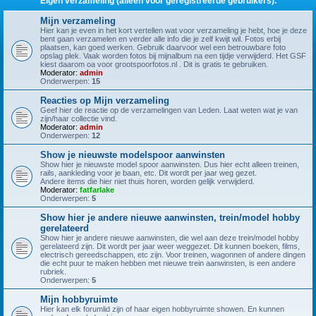
Eigen verzameling (alleen voor geregistreerde gebruikers).
Mijn verzameling
Hier kan je even in het kort vertellen wat voor verzameling je hebt, hoe je deze
bent gaan verzamelen en verder alle info die je zelf kwijt wil. Fotos erbij
plaatsen, kan goed werken. Gebruik daarvoor wel een betrouwbare foto
opslag plek. Vaak worden fotos bij mijnalbum na een tijdje verwijderd. Het GSF
kiest daarom oa voor grootspoorfotos.nl . Dit is gratis te gebruiken.
Moderator:
admin
Onderwerpen:
15
Reacties op Mijn verzameling
Geef hier de reactie op de verzamelingen van Leden. Laat weten wat je van
zijn/haar collectie vind.
Moderator:
admin
Onderwerpen:
12
Show je nieuwste modelspoor aanwinsten
Show hier je nieuwste model spoor aanwinsten. Dus hier echt alleen treinen,
rails, aankleding voor je baan, etc. Dit wordt per jaar weg gezet.
Andere items die hier niet thuis horen, worden gelijk verwijderd.
Moderator:
fatfarlake
Onderwerpen:
5
Show hier je andere nieuwe aanwinsten, trein/model hobby
gerelateerd
Show hier je andere nieuwe aanwinsten, die wel aan deze trein/model hobby
gerelateerd zijn. Dit wordt per jaar weer weggezet. Dit kunnen boeken, films,
electrisch gereedschappen, etc zijn. Voor treinen, wagonnen of andere dingen
die echt puur te maken hebben met nieuwe trein aanwinsten, is een andere
rubriek.
Onderwerpen:
5
Mijn hobbyruimte
Hier kan elk forumlid zijn of haar eigen hobbyruimte showen. En kunnen