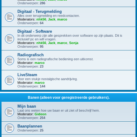
Onderwerpen:
286
Digitaal - Terugmelding
Alles over terugmelding en reedcontacten.
Moderators:
nhk56
,
Jack
,
marco
Onderwerpen:
64
Digitaal - Software
In dit onderwerp zijn alle gesprekken over software op zijn plaats. Dit is
inclusief pc en wifi vragen.
Moderators:
nhk56
,
Jack
,
marco
,
Sonja
Onderwerpen:
95
Radiografisch
Soms is een radiografische bediening een uitkomst.
Moderator:
marco
Onderwerpen:
23
LiveSteam
Voor een stukje nostalgische aandrijving.
Moderator:
marco
Onderwerpen:
144
Banen (alleen voor geregistreerde gebruikers).
Mijn baan
Laat ons weten hoe uw baan er uit ziet of beschrijf hem.
Moderator:
Gideon
Onderwerpen:
254
Baanplannen
Onderwerpen:
25