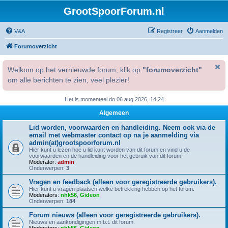
GrootSpoorForum.nl
V&A
Registreer
Aanmelden
Forumoverzicht
Welkom op het vernieuwde forum, klik op
"forumoverzicht"
om alle berichten te zien, veel plezier!
Het is momenteel do 06 aug 2026, 14:24
Algemeen
Lid worden, voorwaarden en handleiding. Neem ook via de
email met webmaster contact op na je aanmelding via
admin(at)grootspoorforum.nl
Hier kunt u lezen hoe u lid kunt worden van dit forum en vind u de
voorwaarden en de handleiding voor het gebruik van dit forum.
Moderator:
admin
Onderwerpen:
3
Vragen en feedback (alleen voor geregistreerde gebruikers).
Hier kunt u vragen plaatsen welke betrekking hebben op het forum.
Moderators:
nhk56
,
Gideon
Onderwerpen:
184
Forum nieuws (alleen voor geregistreerde gebruikers).
Nieuws en aankondigingen m.b.t. dit forum.