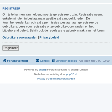
REGISTREER
Om je te kunnen aanmelden, moet je geregistreerd zijn. Registratie neemt
enkele minuten in beslag, maar geeft je extra mogelijkheden. De
forumbeheerder kan ook extra permissies toestaan aan geregistreerde
gebruikers. Lees voor registratie onze gebruiksvoorwaarden en het
bijbehorend beleid. Bekijk ook de regels als je gebruik maakt van het forum.
Gebruikersvoorwaarden
|
Privacybeleid
Registreer
Forumoverzicht
Contact
Verwijder cookies
Alle tijden zijn
UTC+02:00
Powered by
phpBB
® Forum Software © phpBB Limited
Nederlandse vertaling door
phpBB.nl
.
Privacy
|
Gebruikersvoorwaarden