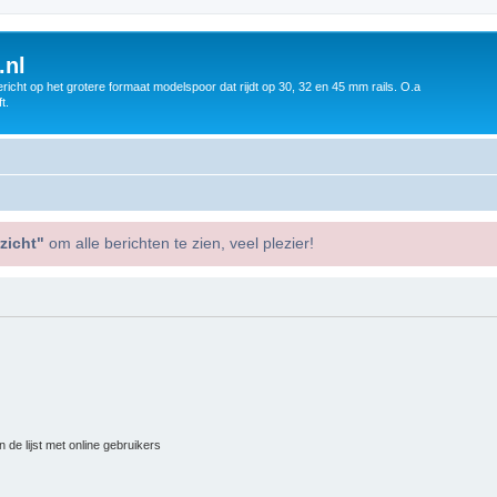
.nl
icht op het grotere formaat modelspoor dat rijdt op 30, 32 en 45 mm rails. O.a
t.
zicht"
om alle berichten te zien, veel plezier!
 de lijst met online gebruikers