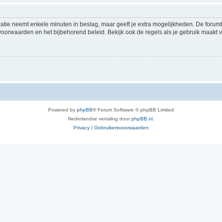
ratie neemt enkele minuten in beslag, maar geeft je extra mogelijkheden. De foru
voorwaarden en het bijbehorend beleid. Bekijk ook de regels als je gebruik maakt v
Powered by
phpBB
® Forum Software © phpBB Limited
Nederlandse vertaling door
phpBB.nl
.
Privacy
|
Gebruikersvoorwaarden