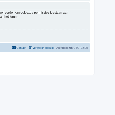
mbeheerder kan ook extra permissies toestaan aan
an het forum.
Contact
Verwijder cookies
Alle tijden zijn
UTC+02:00