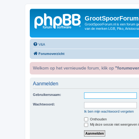
GrootSpoorForum
GrootSpoorForum.nl is een forum ger
van de merken LGB, Piko, Aristocraf
V&A
Forumoverzicht
Welkom op het vernieuwde forum, klik op
"forumover
Aanmelden
Gebruikersnaam:
Wachtwoord:
Ik ben mijn wachtwoord vergeten
Onthouden
Mij deze sessie niet weergeven in