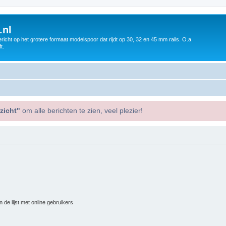
.nl
icht op het grotere formaat modelspoor dat rijdt op 30, 32 en 45 mm rails. O.a
t.
zicht"
om alle berichten te zien, veel plezier!
 de lijst met online gebruikers