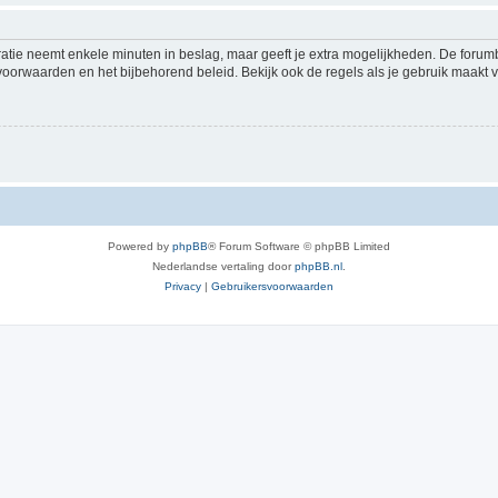
ratie neemt enkele minuten in beslag, maar geeft je extra mogelijkheden. De foru
voorwaarden en het bijbehorend beleid. Bekijk ook de regels als je gebruik maakt v
Powered by
phpBB
® Forum Software © phpBB Limited
Nederlandse vertaling door
phpBB.nl
.
Privacy
|
Gebruikersvoorwaarden