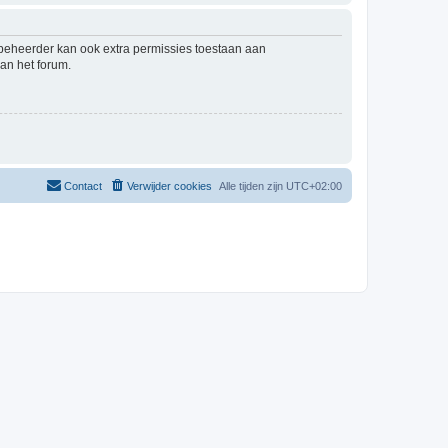
mbeheerder kan ook extra permissies toestaan aan
an het forum.
Contact
Verwijder cookies
Alle tijden zijn
UTC+02:00