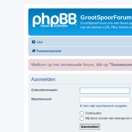
GrootSpoorForum
GrootSpoorForum.nl is een forum ger
van de merken LGB, Piko, Aristocraf
V&A
Forumoverzicht
Welkom op het vernieuwde forum, klik op
"forumover
Aanmelden
Gebruikersnaam:
Wachtwoord:
Ik ben mijn wachtwoord vergeten
Onthouden
Mij deze sessie niet weergeven in