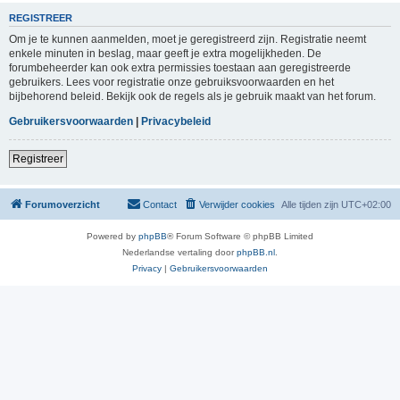
REGISTREER
Om je te kunnen aanmelden, moet je geregistreerd zijn. Registratie neemt
enkele minuten in beslag, maar geeft je extra mogelijkheden. De
forumbeheerder kan ook extra permissies toestaan aan geregistreerde
gebruikers. Lees voor registratie onze gebruiksvoorwaarden en het
bijbehorend beleid. Bekijk ook de regels als je gebruik maakt van het forum.
Gebruikersvoorwaarden
|
Privacybeleid
Registreer
Forumoverzicht
Contact
Verwijder cookies
Alle tijden zijn
UTC+02:00
Powered by
phpBB
® Forum Software © phpBB Limited
Nederlandse vertaling door
phpBB.nl
.
Privacy
|
Gebruikersvoorwaarden