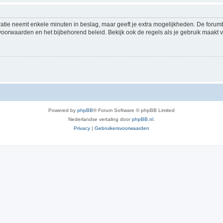
ratie neemt enkele minuten in beslag, maar geeft je extra mogelijkheden. De foru
voorwaarden en het bijbehorend beleid. Bekijk ook de regels als je gebruik maakt v
Powered by
phpBB
® Forum Software © phpBB Limited
Nederlandse vertaling door
phpBB.nl
.
Privacy
|
Gebruikersvoorwaarden