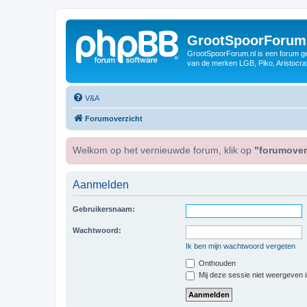
GrootSpoorForum
GrootSpoorForum.nl is een forum ger
van de merken LGB, Piko, Aristocraf
V&A
Forumoverzicht
Welkom op het vernieuwde forum, klik op
"forumover
Aanmelden
Gebruikersnaam:
Wachtwoord:
Ik ben mijn wachtwoord vergeten
Onthouden
Mij deze sessie niet weergeven in