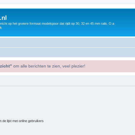
.nl
icht op het grotere formaat modelspoor dat rijdt op 30, 32 en 45 mm rails. O.a
t.
zicht"
om alle berichten te zien, veel plezier!
 de lijst met online gebruikers