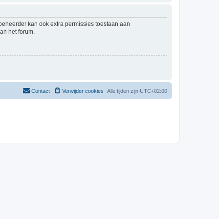
mbeheerder kan ook extra permissies toestaan aan
an het forum.
Contact
Verwijder cookies
Alle tijden zijn
UTC+02:00