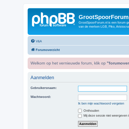
GrootSpoorForum
GrootSpoorForum.nl is een forum ger
van de merken LGB, Piko, Aristocraf
V&A
Forumoverzicht
Welkom op het vernieuwde forum, klik op
"forumover
Aanmelden
Gebruikersnaam:
Wachtwoord:
Ik ben mijn wachtwoord vergeten
Onthouden
Mij deze sessie niet weergeven in