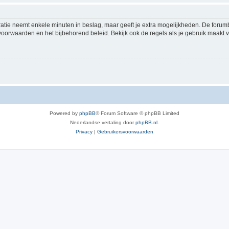
ratie neemt enkele minuten in beslag, maar geeft je extra mogelijkheden. De foru
voorwaarden en het bijbehorend beleid. Bekijk ook de regels als je gebruik maakt v
Powered by
phpBB
® Forum Software © phpBB Limited
Nederlandse vertaling door
phpBB.nl
.
Privacy
|
Gebruikersvoorwaarden