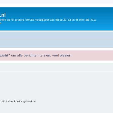
.nl
icht op het grotere formaat modelspoor dat rijdt op 30, 32 en 45 mm rails. O.a
t.
zicht"
om alle berichten te zien, veel plezier!
 de lijst met online gebruikers