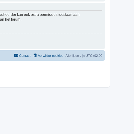
mbeheerder kan ook extra permissies toestaan aan
an het forum.
Contact
Verwijder cookies
Alle tijden zijn
UTC+02:00