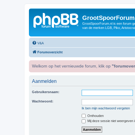
GrootSpoorForum
GrootSpoorForum.nl is een forum ger
van de merken LGB, Piko, Aristocraf
V&A
Forumoverzicht
Welkom op het vernieuwde forum, klik op
"forumover
Aanmelden
Gebruikersnaam:
Wachtwoord:
Ik ben mijn wachtwoord vergeten
Onthouden
Mij deze sessie niet weergeven in