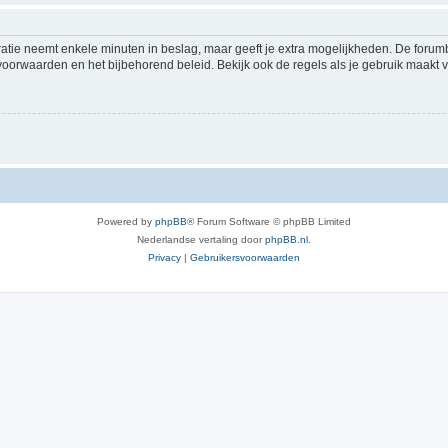
ratie neemt enkele minuten in beslag, maar geeft je extra mogelijkheden. De foru
voorwaarden en het bijbehorend beleid. Bekijk ook de regels als je gebruik maakt v
Powered by
phpBB
® Forum Software © phpBB Limited
Nederlandse vertaling door
phpBB.nl
.
Privacy
|
Gebruikersvoorwaarden