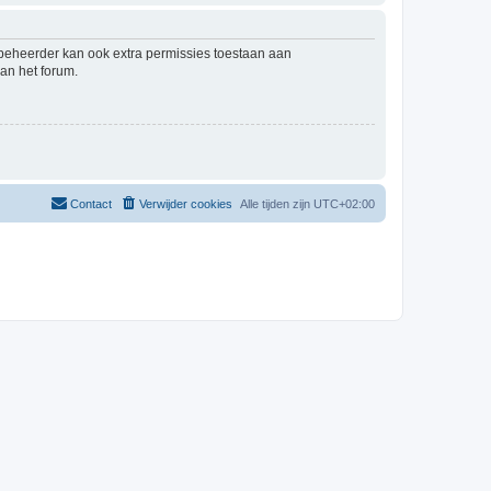
mbeheerder kan ook extra permissies toestaan aan
an het forum.
Contact
Verwijder cookies
Alle tijden zijn
UTC+02:00