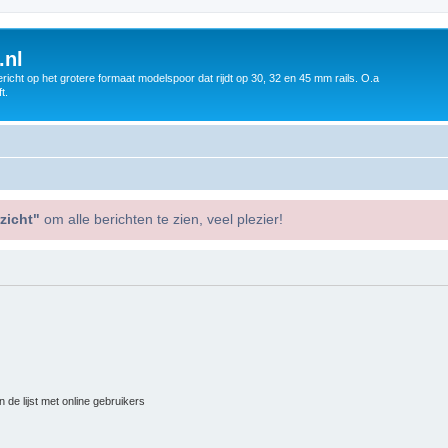
.nl
icht op het grotere formaat modelspoor dat rijdt op 30, 32 en 45 mm rails. O.a
t.
zicht"
om alle berichten te zien, veel plezier!
 de lijst met online gebruikers