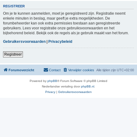
REGISTREER
Om je te kunnen aanmelden, moet je geregistreerd zijn. Registratie neemt
enkele minuten in beslag, maar geeft je extra mogelijkheden. De
forumbeheerder kan ook extra permissies toestaan aan geregistreerde
gebruikers. Lees voor registratie onze gebruiksvoorwaarden en het
bijbehorend beleid. Bekijk ook de regels als je gebruik maakt van het forum.
Gebruikersvoorwaarden
|
Privacybeleid
Registreer
Forumoverzicht
Contact
Verwijder cookies
Alle tijden zijn
UTC+02:00
Powered by
phpBB
® Forum Software © phpBB Limited
Nederlandse vertaling door
phpBB.nl
.
Privacy
|
Gebruikersvoorwaarden