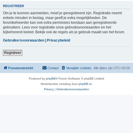
REGISTREER
Om je te kunnen aanmelden, moet je geregistreerd zijn. Registratie neemt
enkele minuten in beslag, maar geeft je extra mogelijkheden. De
forumbeheerder kan ook extra permissies toestaan aan geregistreerde
gebruikers. Lees voor registratie onze gebruiksvoorwaarden en het
bijbehorend beleid. Bekijk ook de regels als je gebruik maakt van het forum.
Gebruikersvoorwaarden
|
Privacybeleid
Registreer
Forumoverzicht
Contact
Verwijder cookies
Alle tijden zijn
UTC+02:00
Powered by
phpBB
® Forum Software © phpBB Limited
Nederlandse vertaling door
phpBB.nl
.
Privacy
|
Gebruikersvoorwaarden