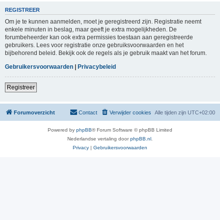
REGISTREER
Om je te kunnen aanmelden, moet je geregistreerd zijn. Registratie neemt
enkele minuten in beslag, maar geeft je extra mogelijkheden. De
forumbeheerder kan ook extra permissies toestaan aan geregistreerde
gebruikers. Lees voor registratie onze gebruiksvoorwaarden en het
bijbehorend beleid. Bekijk ook de regels als je gebruik maakt van het forum.
Gebruikersvoorwaarden
|
Privacybeleid
Registreer
Forumoverzicht
Contact
Verwijder cookies
Alle tijden zijn
UTC+02:00
Powered by
phpBB
® Forum Software © phpBB Limited
Nederlandse vertaling door
phpBB.nl
.
Privacy
|
Gebruikersvoorwaarden