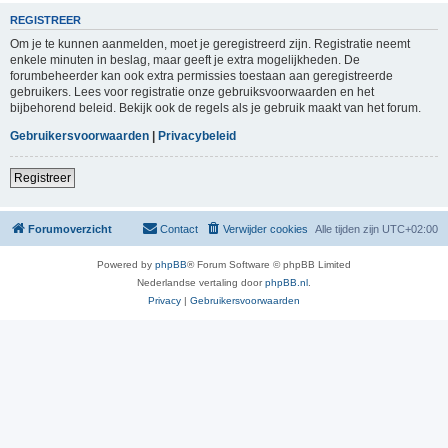
REGISTREER
Om je te kunnen aanmelden, moet je geregistreerd zijn. Registratie neemt
enkele minuten in beslag, maar geeft je extra mogelijkheden. De
forumbeheerder kan ook extra permissies toestaan aan geregistreerde
gebruikers. Lees voor registratie onze gebruiksvoorwaarden en het
bijbehorend beleid. Bekijk ook de regels als je gebruik maakt van het forum.
Gebruikersvoorwaarden
|
Privacybeleid
Registreer
Forumoverzicht
Contact
Verwijder cookies
Alle tijden zijn
UTC+02:00
Powered by
phpBB
® Forum Software © phpBB Limited
Nederlandse vertaling door
phpBB.nl
.
Privacy
|
Gebruikersvoorwaarden