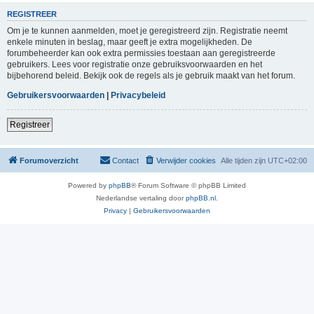
REGISTREER
Om je te kunnen aanmelden, moet je geregistreerd zijn. Registratie neemt
enkele minuten in beslag, maar geeft je extra mogelijkheden. De
forumbeheerder kan ook extra permissies toestaan aan geregistreerde
gebruikers. Lees voor registratie onze gebruiksvoorwaarden en het
bijbehorend beleid. Bekijk ook de regels als je gebruik maakt van het forum.
Gebruikersvoorwaarden
|
Privacybeleid
Registreer
Forumoverzicht
Contact
Verwijder cookies
Alle tijden zijn
UTC+02:00
Powered by
phpBB
® Forum Software © phpBB Limited
Nederlandse vertaling door
phpBB.nl
.
Privacy
|
Gebruikersvoorwaarden