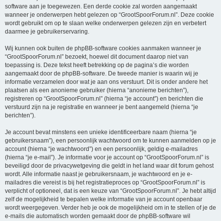
software aan je toegewezen. Een derde cookie zal worden aangemaakt
wanneer je onderwerpen hebt gelezen op “GrootSpoorForum.nl”. Deze cookie
wordt gebruikt om op te slaan welke onderwerpen gelezen zijn en verbetert
daarmee je gebruikerservaring.
Wij kunnen ook buiten de phpBB-software cookies aanmaken wanneer je
“GrootSpoorForum.nl” bezoekt, hoewel dit document daarop niet van
toepassing is. Deze tekst heeft betrekking op de pagina’s die worden
aangemaakt door de phpBB-software. De tweede manier is waarin wij je
informatie verzamelen door wat je aan ons verstuurt. Dit is onder andere het
plaatsen als een anonieme gebruiker (hierna “anonieme berichten”),
registreren op “GrootSpoorForum.nl” (hierna “je account”) en berichten die
verstuurd zijn na je registratie en wanneer je bent aangemeld (hierna “je
berichten”).
Je account bevat minstens een unieke identificeerbare naam (hierna “je
gebruikersnaam”), een persoonlijk wachtwoord om te kunnen aanmelden op je
account (hierna “je wachtwoord”) en een persoonlijk, geldig e-mailadres
(hierna “je e-mail”). Je informatie voor je account op “GrootSpoorForum.nl” is
beveiligd door de privacywetgeving die geldt in het land waar dit forum gehost
wordt. Alle informatie naast je gebruikersnaam, je wachtwoord en je e-
mailadres die vereist is bij het registratieproces op “GrootSpoorForum.nl” is
verplicht of optioneel, dat is een keuze van “GrootSpoorForum.nl”. Je hebt altijd
zelf de mogelijkheid te bepalen welke informatie van je account openbaar
wordt weergegeven. Verder heb je ook de mogelijkheid om in te stellen of je de
e-mails die automatisch worden gemaakt door de phpBB-software wil