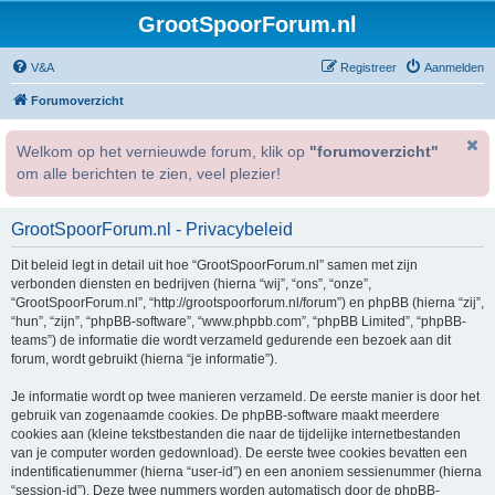
GrootSpoorForum.nl
V&A
Registreer
Aanmelden
Forumoverzicht
Welkom op het vernieuwde forum, klik op
"forumoverzicht"
om alle berichten te zien, veel plezier!
GrootSpoorForum.nl - Privacybeleid
Dit beleid legt in detail uit hoe “GrootSpoorForum.nl” samen met zijn
verbonden diensten en bedrijven (hierna “wij”, “ons”, “onze”,
“GrootSpoorForum.nl”, “http://grootspoorforum.nl/forum”) en phpBB (hierna “zij”,
“hun”, “zijn”, “phpBB-software”, “www.phpbb.com”, “phpBB Limited”, “phpBB-
teams”) de informatie die wordt verzameld gedurende een bezoek aan dit
forum, wordt gebruikt (hierna “je informatie”).
Je informatie wordt op twee manieren verzameld. De eerste manier is door het
gebruik van zogenaamde cookies. De phpBB-software maakt meerdere
cookies aan (kleine tekstbestanden die naar de tijdelijke internetbestanden
van je computer worden gedownload). De eerste twee cookies bevatten een
indentificatienummer (hierna “user-id”) en een anoniem sessienummer (hierna
“session-id”). Deze twee nummers worden automatisch door de phpBB-