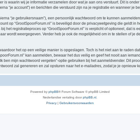
 waarin wij je informatie verzamelen door wat je aan ons verstuurt. Dit is onder
rna “je account”) en berichten die verstuurd zijn na je registratie en wanneer je b
hierna “je gebruikersnaam”), een persoonlijk wachtwoord om te kunnen aanmelden o
ccount op “GrootSpoorForum.nl” is beveiligd door de privacywetgeving die geldt in he
ij het registratieproces op “GrootSpoorForum.nl” is verplicht of optioneel, dat is e
baar wordt weergegeven. Verder heb je ook de mogelijkheid om in te stellen of je
waardoor het op een veilige manier is opgeslagen. Toch is het niet aan te raden d
poorForum.nl” kan aanmelden, bewaar het dus veilig en geef het nooit aan iemand
“Ik ben mijn wachtwoord vergeten”-optie gebruiken bij het aanmeldvenster. Dit proc
woord zal genereren en zal opsturen naar het e-mailadres, zodat je je opnieuw 
Powered by
phpBB
® Forum Software © phpBB Limited
Nederlandse vertaling door
phpBB.nl
.
Privacy
|
Gebruikersvoorwaarden