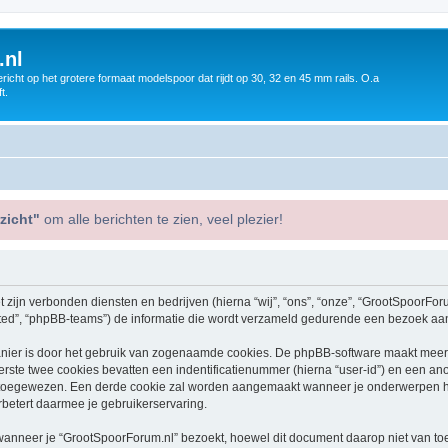
.nl
icht op het grotere formaat modelspoor dat rijdt op 30, 32 en 45 mm rails. O.a
t.
zicht"
om alle berichten te zien, veel plezier!
 zijn verbonden diensten en bedrijven (hierna “wij”, “ons”, “onze”, “GrootSpoorForum
ed”, “phpBB-teams”) de informatie die wordt verzameld gedurende een bezoek aan di
nier is door het gebruik van zogenaamde cookies. De phpBB-software maakt meerde
ste twee cookies bevatten een indentificatienummer (hierna “user-id”) en een an
toegewezen. Een derde cookie zal worden aangemaakt wanneer je onderwerpen he
betert daarmee je gebruikerservaring.
neer je “GrootSpoorForum.nl” bezoekt, hoewel dit document daarop niet van toepa