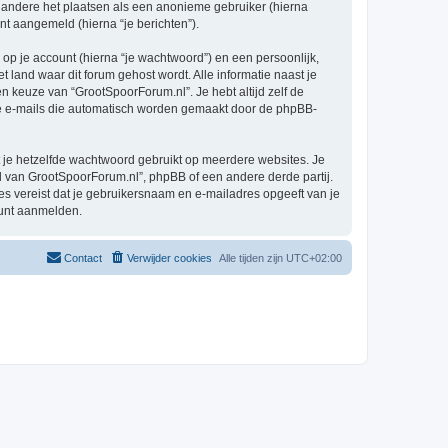
 andere het plaatsen als een anonieme gebruiker (hierna
ent aangemeld (hierna “je berichten”).
p je account (hierna “je wachtwoord”) en een persoonlijk,
t land waar dit forum gehost wordt. Alle informatie naast je
en keuze van “GrootSpoorForum.nl”. Je hebt altijd zelf de
 de e-mails die automatisch worden gemaakt door de phpBB-
at je hetzelfde wachtwoord gebruikt op meerdere websites. Je
 van GrootSpoorForum.nl”, phpBB of een andere derde partij.
es vereist dat je gebruikersnaam en e-mailadres opgeeft van je
kunt aanmelden.
Contact
Verwijder cookies
Alle tijden zijn
UTC+02:00