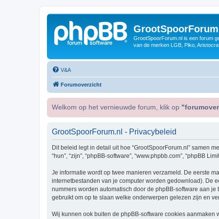
GrootSpoorForum
GrootSpoorForum.nl is een forum ger
van de merken LGB, Piko, Aristocraf
V&A
Forumoverzicht
Welkom op het vernieuwde forum, klik op
"forumover
GrootSpoorForum.nl - Privacybeleid
Dit beleid legt in detail uit hoe “GrootSpoorForum.nl” samen met
“hun”, “zijn”, “phpBB-software”, “www.phpbb.com”, “phpBB Limit
Je informatie wordt op twee manieren verzameld. De eerste ma
internetbestanden van je computer worden gedownload). De eer
nummers worden automatisch door de phpBB-software aan je 
gebruikt om op te slaan welke onderwerpen gelezen zijn en ver
Wij kunnen ook buiten de phpBB-software cookies aanmaken wan