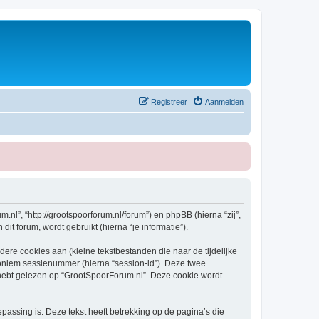
Registreer
Aanmelden
.nl”, “http://grootspoorforum.nl/forum”) en phpBB (hierna “zij”,
t forum, wordt gebruikt (hierna “je informatie”).
re cookies aan (kleine tekstbestanden die naar de tijdelijke
oniem sessienummer (hierna “session-id”). Deze twee
bt gelezen op “GrootSpoorForum.nl”. Deze cookie wordt
ssing is. Deze tekst heeft betrekking op de pagina’s die