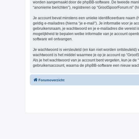
worden aangemaakt door de phpBB-software. De tweede manier is
“anonieme berichten”), registreren op “GrootSpoorForum.nl” (hie
Je account bevat minstens een unieke identificeerbare naam (
geldig e-mailadres (hierna “je e-mail”). Je informatie voor je a
gebruikersnaam, je wachtwoord en je e-mailadres die vereist is b
mogelijkheid te bepalen welke informatie van je account open
software wil ontvangen.
Je wachtwoord is versleuteld (en kan niet worden ontsleuteld) 
wachtwoord is het middel waarmee je op je account op “GrootS
Als je het wachtwoord van je account bent vergeten, kun je de 
gebruikersaccount, waarna de phpBB-software een nieuw wacht
Forumoverzicht