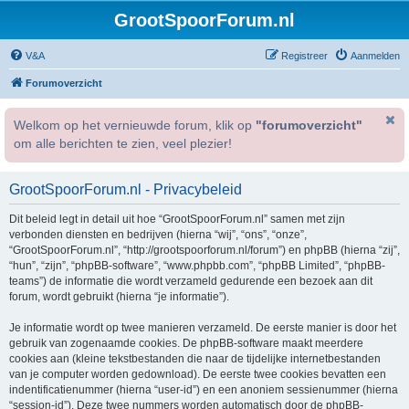
GrootSpoorForum.nl
V&A
Registreer
Aanmelden
Forumoverzicht
Welkom op het vernieuwde forum, klik op
"forumoverzicht"
om alle berichten te zien, veel plezier!
GrootSpoorForum.nl - Privacybeleid
Dit beleid legt in detail uit hoe “GrootSpoorForum.nl” samen met zijn
verbonden diensten en bedrijven (hierna “wij”, “ons”, “onze”,
“GrootSpoorForum.nl”, “http://grootspoorforum.nl/forum”) en phpBB (hierna “zij”,
“hun”, “zijn”, “phpBB-software”, “www.phpbb.com”, “phpBB Limited”, “phpBB-
teams”) de informatie die wordt verzameld gedurende een bezoek aan dit
forum, wordt gebruikt (hierna “je informatie”).
Je informatie wordt op twee manieren verzameld. De eerste manier is door het
gebruik van zogenaamde cookies. De phpBB-software maakt meerdere
cookies aan (kleine tekstbestanden die naar de tijdelijke internetbestanden
van je computer worden gedownload). De eerste twee cookies bevatten een
indentificatienummer (hierna “user-id”) en een anoniem sessienummer (hierna
“session-id”). Deze twee nummers worden automatisch door de phpBB-