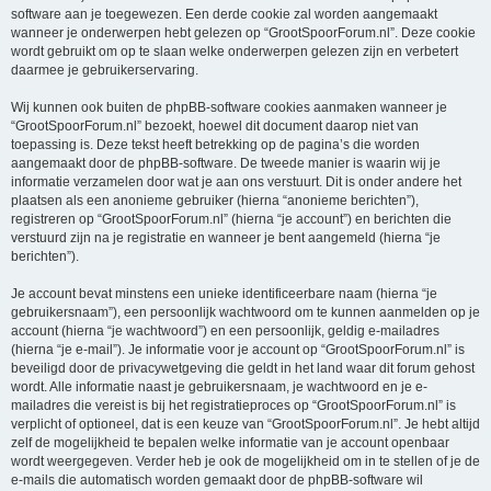
software aan je toegewezen. Een derde cookie zal worden aangemaakt
wanneer je onderwerpen hebt gelezen op “GrootSpoorForum.nl”. Deze cookie
wordt gebruikt om op te slaan welke onderwerpen gelezen zijn en verbetert
daarmee je gebruikerservaring.
Wij kunnen ook buiten de phpBB-software cookies aanmaken wanneer je
“GrootSpoorForum.nl” bezoekt, hoewel dit document daarop niet van
toepassing is. Deze tekst heeft betrekking op de pagina’s die worden
aangemaakt door de phpBB-software. De tweede manier is waarin wij je
informatie verzamelen door wat je aan ons verstuurt. Dit is onder andere het
plaatsen als een anonieme gebruiker (hierna “anonieme berichten”),
registreren op “GrootSpoorForum.nl” (hierna “je account”) en berichten die
verstuurd zijn na je registratie en wanneer je bent aangemeld (hierna “je
berichten”).
Je account bevat minstens een unieke identificeerbare naam (hierna “je
gebruikersnaam”), een persoonlijk wachtwoord om te kunnen aanmelden op je
account (hierna “je wachtwoord”) en een persoonlijk, geldig e-mailadres
(hierna “je e-mail”). Je informatie voor je account op “GrootSpoorForum.nl” is
beveiligd door de privacywetgeving die geldt in het land waar dit forum gehost
wordt. Alle informatie naast je gebruikersnaam, je wachtwoord en je e-
mailadres die vereist is bij het registratieproces op “GrootSpoorForum.nl” is
verplicht of optioneel, dat is een keuze van “GrootSpoorForum.nl”. Je hebt altijd
zelf de mogelijkheid te bepalen welke informatie van je account openbaar
wordt weergegeven. Verder heb je ook de mogelijkheid om in te stellen of je de
e-mails die automatisch worden gemaakt door de phpBB-software wil