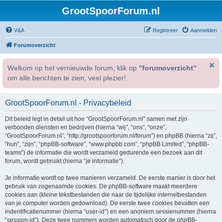
GrootSpoorForum.nl
V&A
Registreer
Aanmelden
Forumoverzicht
Welkom op het vernieuwde forum, klik op
"forumoverzicht"
om alle berichten te zien, veel plezier!
GrootSpoorForum.nl - Privacybeleid
Dit beleid legt in detail uit hoe “GrootSpoorForum.nl” samen met zijn
verbonden diensten en bedrijven (hierna “wij”, “ons”, “onze”,
“GrootSpoorForum.nl”, “http://grootspoorforum.nl/forum”) en phpBB (hierna “zij”,
“hun”, “zijn”, “phpBB-software”, “www.phpbb.com”, “phpBB Limited”, “phpBB-
teams”) de informatie die wordt verzameld gedurende een bezoek aan dit
forum, wordt gebruikt (hierna “je informatie”).
Je informatie wordt op twee manieren verzameld. De eerste manier is door het
gebruik van zogenaamde cookies. De phpBB-software maakt meerdere
cookies aan (kleine tekstbestanden die naar de tijdelijke internetbestanden
van je computer worden gedownload). De eerste twee cookies bevatten een
indentificatienummer (hierna “user-id”) en een anoniem sessienummer (hierna
“session-id”). Deze twee nummers worden automatisch door de phpBB-