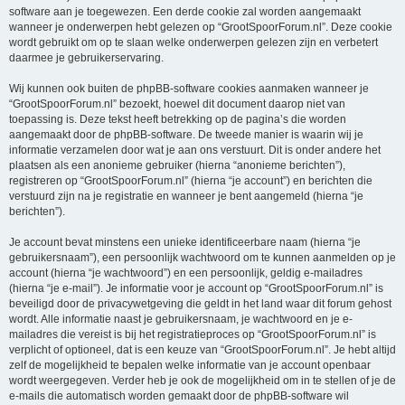
software aan je toegewezen. Een derde cookie zal worden aangemaakt
wanneer je onderwerpen hebt gelezen op “GrootSpoorForum.nl”. Deze cookie
wordt gebruikt om op te slaan welke onderwerpen gelezen zijn en verbetert
daarmee je gebruikerservaring.
Wij kunnen ook buiten de phpBB-software cookies aanmaken wanneer je
“GrootSpoorForum.nl” bezoekt, hoewel dit document daarop niet van
toepassing is. Deze tekst heeft betrekking op de pagina’s die worden
aangemaakt door de phpBB-software. De tweede manier is waarin wij je
informatie verzamelen door wat je aan ons verstuurt. Dit is onder andere het
plaatsen als een anonieme gebruiker (hierna “anonieme berichten”),
registreren op “GrootSpoorForum.nl” (hierna “je account”) en berichten die
verstuurd zijn na je registratie en wanneer je bent aangemeld (hierna “je
berichten”).
Je account bevat minstens een unieke identificeerbare naam (hierna “je
gebruikersnaam”), een persoonlijk wachtwoord om te kunnen aanmelden op je
account (hierna “je wachtwoord”) en een persoonlijk, geldig e-mailadres
(hierna “je e-mail”). Je informatie voor je account op “GrootSpoorForum.nl” is
beveiligd door de privacywetgeving die geldt in het land waar dit forum gehost
wordt. Alle informatie naast je gebruikersnaam, je wachtwoord en je e-
mailadres die vereist is bij het registratieproces op “GrootSpoorForum.nl” is
verplicht of optioneel, dat is een keuze van “GrootSpoorForum.nl”. Je hebt altijd
zelf de mogelijkheid te bepalen welke informatie van je account openbaar
wordt weergegeven. Verder heb je ook de mogelijkheid om in te stellen of je de
e-mails die automatisch worden gemaakt door de phpBB-software wil