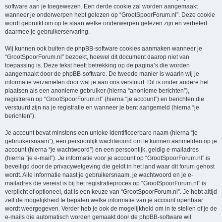
software aan je toegewezen. Een derde cookie zal worden aangemaakt
wanneer je onderwerpen hebt gelezen op “GrootSpoorForum.nl”. Deze cookie
wordt gebruikt om op te slaan welke onderwerpen gelezen zijn en verbetert
daarmee je gebruikerservaring.
Wij kunnen ook buiten de phpBB-software cookies aanmaken wanneer je
“GrootSpoorForum.nl” bezoekt, hoewel dit document daarop niet van
toepassing is. Deze tekst heeft betrekking op de pagina’s die worden
aangemaakt door de phpBB-software. De tweede manier is waarin wij je
informatie verzamelen door wat je aan ons verstuurt. Dit is onder andere het
plaatsen als een anonieme gebruiker (hierna “anonieme berichten”),
registreren op “GrootSpoorForum.nl” (hierna “je account”) en berichten die
verstuurd zijn na je registratie en wanneer je bent aangemeld (hierna “je
berichten”).
Je account bevat minstens een unieke identificeerbare naam (hierna “je
gebruikersnaam”), een persoonlijk wachtwoord om te kunnen aanmelden op je
account (hierna “je wachtwoord”) en een persoonlijk, geldig e-mailadres
(hierna “je e-mail”). Je informatie voor je account op “GrootSpoorForum.nl” is
beveiligd door de privacywetgeving die geldt in het land waar dit forum gehost
wordt. Alle informatie naast je gebruikersnaam, je wachtwoord en je e-
mailadres die vereist is bij het registratieproces op “GrootSpoorForum.nl” is
verplicht of optioneel, dat is een keuze van “GrootSpoorForum.nl”. Je hebt altijd
zelf de mogelijkheid te bepalen welke informatie van je account openbaar
wordt weergegeven. Verder heb je ook de mogelijkheid om in te stellen of je de
e-mails die automatisch worden gemaakt door de phpBB-software wil