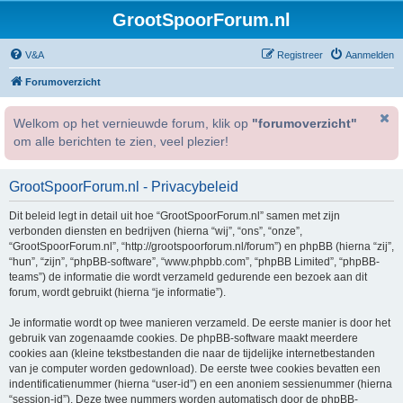
GrootSpoorForum.nl
V&A
Registreer
Aanmelden
Forumoverzicht
Welkom op het vernieuwde forum, klik op
"forumoverzicht"
om alle berichten te zien, veel plezier!
GrootSpoorForum.nl - Privacybeleid
Dit beleid legt in detail uit hoe “GrootSpoorForum.nl” samen met zijn
verbonden diensten en bedrijven (hierna “wij”, “ons”, “onze”,
“GrootSpoorForum.nl”, “http://grootspoorforum.nl/forum”) en phpBB (hierna “zij”,
“hun”, “zijn”, “phpBB-software”, “www.phpbb.com”, “phpBB Limited”, “phpBB-
teams”) de informatie die wordt verzameld gedurende een bezoek aan dit
forum, wordt gebruikt (hierna “je informatie”).
Je informatie wordt op twee manieren verzameld. De eerste manier is door het
gebruik van zogenaamde cookies. De phpBB-software maakt meerdere
cookies aan (kleine tekstbestanden die naar de tijdelijke internetbestanden
van je computer worden gedownload). De eerste twee cookies bevatten een
indentificatienummer (hierna “user-id”) en een anoniem sessienummer (hierna
“session-id”). Deze twee nummers worden automatisch door de phpBB-