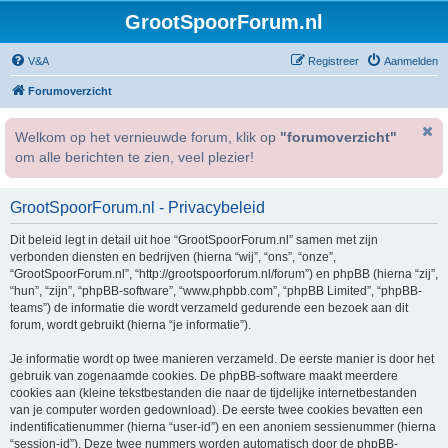
GrootSpoorForum.nl
V&A
Registreer
Aanmelden
Forumoverzicht
Welkom op het vernieuwde forum, klik op
"forumoverzicht"
om alle berichten te zien, veel plezier!
GrootSpoorForum.nl - Privacybeleid
Dit beleid legt in detail uit hoe “GrootSpoorForum.nl” samen met zijn
verbonden diensten en bedrijven (hierna “wij”, “ons”, “onze”,
“GrootSpoorForum.nl”, “http://grootspoorforum.nl/forum”) en phpBB (hierna “zij”,
“hun”, “zijn”, “phpBB-software”, “www.phpbb.com”, “phpBB Limited”, “phpBB-
teams”) de informatie die wordt verzameld gedurende een bezoek aan dit
forum, wordt gebruikt (hierna “je informatie”).
Je informatie wordt op twee manieren verzameld. De eerste manier is door het
gebruik van zogenaamde cookies. De phpBB-software maakt meerdere
cookies aan (kleine tekstbestanden die naar de tijdelijke internetbestanden
van je computer worden gedownload). De eerste twee cookies bevatten een
indentificatienummer (hierna “user-id”) en een anoniem sessienummer (hierna
“session-id”). Deze twee nummers worden automatisch door de phpBB-