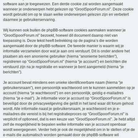
software aan je toegewezen. Een derde cookie zal worden aangemaakt
wanneer je onderwerpen hebt gelezen op “GrootSpoorForum.nl”. Deze cookie
wordt gebruikt om op te slaan welke onderwerpen gelezen zijn en verbetert
daarmee je gebruikerservaring.
Wij kunnen ook buiten de phpBB-software cookies aanmaken wanneer je
“GrootSpoorForum.nl” bezoekt, hoewel dit document daarop niet van
toepassing is. Deze tekst heeft betrekking op de pagina’s die worden
aangemaakt door de phpBB-software. De tweede manier is waarin wij je
informatie verzamelen door wat je aan ons verstuurt. Dit is onder andere het
plaatsen als een anonieme gebruiker (hierna “anonieme berichten”),
registreren op “GrootSpoorForum.nl” (hierna “je account”) en berichten die
verstuurd zijn na je registratie en wanneer je bent aangemeld (hierna “je
berichten”).
Je account bevat minstens een unieke identificeerbare naam (hierna “je
gebruikersnaam”), een persoonlijk wachtwoord om te kunnen aanmelden op je
account (hierna “je wachtwoord”) en een persoonlijk, geldig e-mailadres
(hierna “je e-mail”). Je informatie voor je account op “GrootSpoorForum.nl” is
beveiligd door de privacywetgeving die geldt in het land waar dit forum gehost
wordt. Alle informatie naast je gebruikersnaam, je wachtwoord en je e-
mailadres die vereist is bij het registratieproces op “GrootSpoorForum.nl” is
verplicht of optioneel, dat is een keuze van “GrootSpoorForum.nl”. Je hebt altijd
zelf de mogelijkheid te bepalen welke informatie van je account openbaar
wordt weergegeven. Verder heb je ook de mogelijkheid om in te stellen of je de
e-mails die automatisch worden gemaakt door de phpBB-software wil