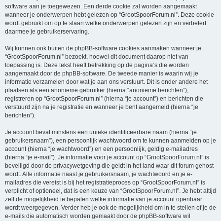
software aan je toegewezen. Een derde cookie zal worden aangemaakt
wanneer je onderwerpen hebt gelezen op “GrootSpoorForum.nl”. Deze cookie
wordt gebruikt om op te slaan welke onderwerpen gelezen zijn en verbetert
daarmee je gebruikerservaring.
Wij kunnen ook buiten de phpBB-software cookies aanmaken wanneer je
“GrootSpoorForum.nl” bezoekt, hoewel dit document daarop niet van
toepassing is. Deze tekst heeft betrekking op de pagina’s die worden
aangemaakt door de phpBB-software. De tweede manier is waarin wij je
informatie verzamelen door wat je aan ons verstuurt. Dit is onder andere het
plaatsen als een anonieme gebruiker (hierna “anonieme berichten”),
registreren op “GrootSpoorForum.nl” (hierna “je account”) en berichten die
verstuurd zijn na je registratie en wanneer je bent aangemeld (hierna “je
berichten”).
Je account bevat minstens een unieke identificeerbare naam (hierna “je
gebruikersnaam”), een persoonlijk wachtwoord om te kunnen aanmelden op je
account (hierna “je wachtwoord”) en een persoonlijk, geldig e-mailadres
(hierna “je e-mail”). Je informatie voor je account op “GrootSpoorForum.nl” is
beveiligd door de privacywetgeving die geldt in het land waar dit forum gehost
wordt. Alle informatie naast je gebruikersnaam, je wachtwoord en je e-
mailadres die vereist is bij het registratieproces op “GrootSpoorForum.nl” is
verplicht of optioneel, dat is een keuze van “GrootSpoorForum.nl”. Je hebt altijd
zelf de mogelijkheid te bepalen welke informatie van je account openbaar
wordt weergegeven. Verder heb je ook de mogelijkheid om in te stellen of je de
e-mails die automatisch worden gemaakt door de phpBB-software wil