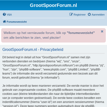
GrootSpoorForum.nl
V&A
Registreer
Aanmelden
Forumoverzicht
Welkom op het vernieuwde forum, klik op
"forumoverzicht"
om alle berichten te zien, veel plezier!
GrootSpoorForum.nl - Privacybeleid
Dit beleid legt in detail uit hoe “GrootSpoorForum.nl” samen met zijn
verbonden diensten en bedrijven (hierna “wij”, “ons”, “onze”,
“GrootSpoorForum.nl”, “http://grootspoorforum.nl/forum”) en phpBB (hierna “zij”,
“hun”, “zijn”, “phpBB-software”, “www.phpbb.com”, “phpBB Limited”, “phpBB-
teams”) de informatie die wordt verzameld gedurende een bezoek aan dit
forum, wordt gebruikt (hierna “je informatie”).
Je informatie wordt op twee manieren verzameld. De eerste manier is door het
gebruik van zogenaamde cookies. De phpBB-software maakt meerdere
cookies aan (kleine tekstbestanden die naar de tijdelijke internetbestanden
van je computer worden gedownload). De eerste twee cookies bevatten een
indentificatienummer (hierna “user-id”) en een anoniem sessienummer (hierna
“session-id”). Deze twee nummers worden automatisch door de phpBB-