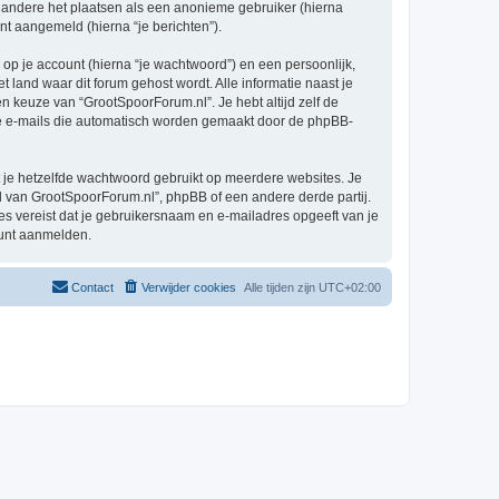
 andere het plaatsen als een anonieme gebruiker (hierna
ent aangemeld (hierna “je berichten”).
p je account (hierna “je wachtwoord”) en een persoonlijk,
t land waar dit forum gehost wordt. Alle informatie naast je
en keuze van “GrootSpoorForum.nl”. Je hebt altijd zelf de
 de e-mails die automatisch worden gemaakt door de phpBB-
at je hetzelfde wachtwoord gebruikt op meerdere websites. Je
 van GrootSpoorForum.nl”, phpBB of een andere derde partij.
es vereist dat je gebruikersnaam en e-mailadres opgeeft van je
kunt aanmelden.
Contact
Verwijder cookies
Alle tijden zijn
UTC+02:00