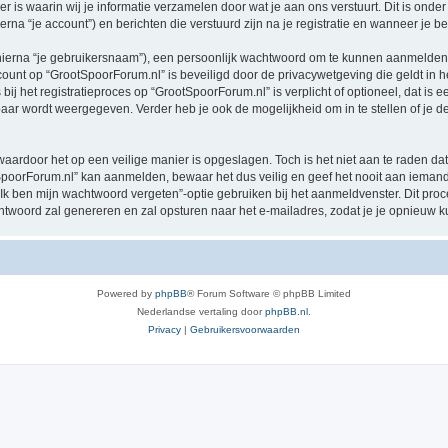
 waarin wij je informatie verzamelen door wat je aan ons verstuurt. Dit is onder
rna “je account”) en berichten die verstuurd zijn na je registratie en wanneer je b
hierna “je gebruikersnaam”), een persoonlijk wachtwoord om te kunnen aanmelden o
ccount op “GrootSpoorForum.nl” is beveiligd door de privacywetgeving die geldt in he
ij het registratieproces op “GrootSpoorForum.nl” is verplicht of optioneel, dat is e
baar wordt weergegeven. Verder heb je ook de mogelijkheid om in te stellen of je
waardoor het op een veilige manier is opgeslagen. Toch is het niet aan te raden d
poorForum.nl” kan aanmelden, bewaar het dus veilig en geef het nooit aan iemand
“Ik ben mijn wachtwoord vergeten”-optie gebruiken bij het aanmeldvenster. Dit proc
woord zal genereren en zal opsturen naar het e-mailadres, zodat je je opnieuw 
Powered by
phpBB
® Forum Software © phpBB Limited
Nederlandse vertaling door
phpBB.nl
.
Privacy
|
Gebruikersvoorwaarden