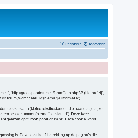
Registreer
Aanmelden
.nl”, “http://grootspoorforum.nl/forum”) en phpBB (hierna “zij”,
t forum, wordt gebruikt (hierna “je informatie”).
re cookies aan (kleine tekstbestanden die naar de tijdelijke
oniem sessienummer (hierna “session-id”). Deze twee
bt gelezen op “GrootSpoorForum.nl”. Deze cookie wordt
ssing is. Deze tekst heeft betrekking op de pagina’s die