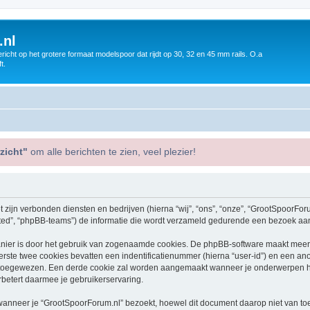
.nl
icht op het grotere formaat modelspoor dat rijdt op 30, 32 en 45 mm rails. O.a
t.
zicht"
om alle berichten te zien, veel plezier!
 zijn verbonden diensten en bedrijven (hierna “wij”, “ons”, “onze”, “GrootSpoorForum
ed”, “phpBB-teams”) de informatie die wordt verzameld gedurende een bezoek aan di
nier is door het gebruik van zogenaamde cookies. De phpBB-software maakt meerde
ste twee cookies bevatten een indentificatienummer (hierna “user-id”) en een an
toegewezen. Een derde cookie zal worden aangemaakt wanneer je onderwerpen he
betert daarmee je gebruikerservaring.
neer je “GrootSpoorForum.nl” bezoekt, hoewel dit document daarop niet van toepa