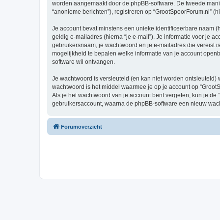
worden aangemaakt door de phpBB-software. De tweede manier is
“anonieme berichten”), registreren op “GrootSpoorForum.nl” (hie
Je account bevat minstens een unieke identificeerbare naam (
geldig e-mailadres (hierna “je e-mail”). Je informatie voor je a
gebruikersnaam, je wachtwoord en je e-mailadres die vereist is b
mogelijkheid te bepalen welke informatie van je account open
software wil ontvangen.
Je wachtwoord is versleuteld (en kan niet worden ontsleuteld) 
wachtwoord is het middel waarmee je op je account op “GrootS
Als je het wachtwoord van je account bent vergeten, kun je de 
gebruikersaccount, waarna de phpBB-software een nieuw wacht
Forumoverzicht