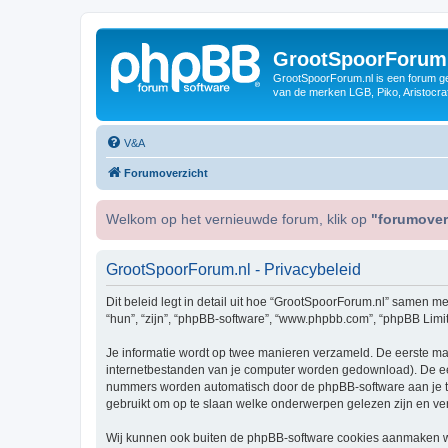
GrootSpoorForum
GrootSpoorForum.nl is een forum ger
van de merken LGB, Piko, Aristocraf
V&A
Forumoverzicht
Welkom op het vernieuwde forum, klik op
"forumover
GrootSpoorForum.nl - Privacybeleid
Dit beleid legt in detail uit hoe “GrootSpoorForum.nl” samen met
“hun”, “zijn”, “phpBB-software”, “www.phpbb.com”, “phpBB Limit
Je informatie wordt op twee manieren verzameld. De eerste ma
internetbestanden van je computer worden gedownload). De eer
nummers worden automatisch door de phpBB-software aan je 
gebruikt om op te slaan welke onderwerpen gelezen zijn en ver
Wij kunnen ook buiten de phpBB-software cookies aanmaken wan