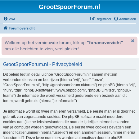
GrootSpoorForum.nl
V&A
Registreer
Aanmelden
Forumoverzicht
Welkom op het vernieuwde forum, klik op
"forumoverzicht"
om alle berichten te zien, veel plezier!
GrootSpoorForum.nl - Privacybeleid
Dit beleid legt in detail uit hoe “GrootSpoorForum.nl” samen met zijn
verbonden diensten en bedrijven (hierna “wij”, “ons”, “onze”,
“GrootSpoorForum.nl”, “http://grootspoorforum.nl/forum”) en phpBB (hierna “zij”,
“hun”, “zijn”, “phpBB-software”, “www.phpbb.com”, “phpBB Limited”, “phpBB-
teams”) de informatie die wordt verzameld gedurende een bezoek aan dit
forum, wordt gebruikt (hierna “je informatie”).
Je informatie wordt op twee manieren verzameld. De eerste manier is door het
gebruik van zogenaamde cookies. De phpBB-software maakt meerdere
cookies aan (kleine tekstbestanden die naar de tijdelijke internetbestanden
van je computer worden gedownload). De eerste twee cookies bevatten een
indentificatienummer (hierna “user-id”) en een anoniem sessienummer (hierna
“session-id”). Deze twee nummers worden automatisch door de phpBB-