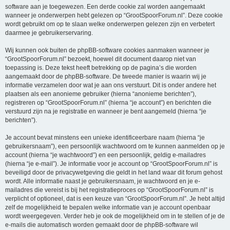
software aan je toegewezen. Een derde cookie zal worden aangemaakt
wanneer je onderwerpen hebt gelezen op “GrootSpoorForum.nl”. Deze cookie
wordt gebruikt om op te slaan welke onderwerpen gelezen zijn en verbetert
daarmee je gebruikerservaring.
Wij kunnen ook buiten de phpBB-software cookies aanmaken wanneer je
“GrootSpoorForum.nl” bezoekt, hoewel dit document daarop niet van
toepassing is. Deze tekst heeft betrekking op de pagina’s die worden
aangemaakt door de phpBB-software. De tweede manier is waarin wij je
informatie verzamelen door wat je aan ons verstuurt. Dit is onder andere het
plaatsen als een anonieme gebruiker (hierna “anonieme berichten”),
registreren op “GrootSpoorForum.nl” (hierna “je account”) en berichten die
verstuurd zijn na je registratie en wanneer je bent aangemeld (hierna “je
berichten”).
Je account bevat minstens een unieke identificeerbare naam (hierna “je
gebruikersnaam”), een persoonlijk wachtwoord om te kunnen aanmelden op je
account (hierna “je wachtwoord”) en een persoonlijk, geldig e-mailadres
(hierna “je e-mail”). Je informatie voor je account op “GrootSpoorForum.nl” is
beveiligd door de privacywetgeving die geldt in het land waar dit forum gehost
wordt. Alle informatie naast je gebruikersnaam, je wachtwoord en je e-
mailadres die vereist is bij het registratieproces op “GrootSpoorForum.nl” is
verplicht of optioneel, dat is een keuze van “GrootSpoorForum.nl”. Je hebt altijd
zelf de mogelijkheid te bepalen welke informatie van je account openbaar
wordt weergegeven. Verder heb je ook de mogelijkheid om in te stellen of je de
e-mails die automatisch worden gemaakt door de phpBB-software wil