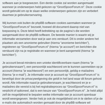
software aan je toegewezen. Een derde cookie zal worden aangemaakt
wanneer je onderwerpen hebt gelezen op “GrootSpoorForum.nl”. Deze cookie
wordt gebruikt om op te slaan welke onderwerpen gelezen zijn en verbetert
daarmee je gebruikerservaring.
Wij kunnen ook buiten de phpBB-software cookies aanmaken wanneer je
“GrootSpoorForum.nl” bezoekt, hoewel dit document daarop niet van
toepassing is. Deze tekst heeft betrekking op de pagina’s die worden
aangemaakt door de phpBB-software. De tweede manier is waarin wij je
informatie verzamelen door wat je aan ons verstuurt. Dit is onder andere het
plaatsen als een anonieme gebruiker (hierna “anonieme berichten”),
registreren op “GrootSpoorForum.nl” (hierna “je account”) en berichten die
verstuurd zijn na je registratie en wanneer je bent aangemeld (hierna “je
berichten”).
Je account bevat minstens een unieke identificeerbare naam (hierna “je
gebruikersnaam”), een persoonlijk wachtwoord om te kunnen aanmelden op je
account (hierna “je wachtwoord”) en een persoonlijk, geldig e-mailadres
(hierna “je e-mail”). Je informatie voor je account op “GrootSpoorForum.nl” is
beveiligd door de privacywetgeving die geldt in het land waar dit forum gehost
wordt. Alle informatie naast je gebruikersnaam, je wachtwoord en je e-
mailadres die vereist is bij het registratieproces op “GrootSpoorForum.nl” is
verplicht of optioneel, dat is een keuze van “GrootSpoorForum.nl”. Je hebt altijd
zelf de mogelijkheid te bepalen welke informatie van je account openbaar
wordt weergegeven. Verder heb je ook de mogelijkheid om in te stellen of je de
e-mails die automatisch worden gemaakt door de phpBB-software wil