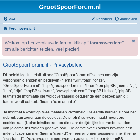
GrootSpoorForum.nl
V&A
Registreer
Aanmelden
Forumoverzicht
Welkom op het vernieuwde forum, klik op
"forumoverzicht"
om alle berichten te zien, veel plezier!
GrootSpoorForum.nl - Privacybeleid
Dit beleid legt in detail uit hoe “GrootSpoorForum.nl” samen met zijn
verbonden diensten en bedrijven (hierna “wij”, “ons”, “onze”,
“GrootSpoorForum.nl”, “http://grootspoorforum.nl/forum”) en phpBB (hierna “zij”,
“hun”, “zijn”, “phpBB-software”, “www.phpbb.com”, “phpBB Limited”, “phpBB-
teams”) de informatie die wordt verzameld gedurende een bezoek aan dit
forum, wordt gebruikt (hierna “je informatie”).
Je informatie wordt op twee manieren verzameld. De eerste manier is door het
gebruik van zogenaamde cookies. De phpBB-software maakt meerdere
cookies aan (kleine tekstbestanden die naar de tijdelijke internetbestanden
van je computer worden gedownload). De eerste twee cookies bevatten een
indentificatienummer (hierna “user-id”) en een anoniem sessienummer (hierna
“session-id”). Deze twee nummers worden automatisch door de phpBB-