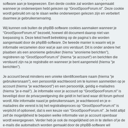
software aan je toegewezen. Een derde cookie zal worden aangemaakt
wanneer je onderwerpen hebt gelezen op “GrootSpoorForum.nl”. Deze cookie
wordt gebruikt om op te slaan welke onderwerpen gelezen zijn en verbetert
daarmee je gebruikerservaring.
Wij kunnen ook buiten de phpBB-software cookies aanmaken wanneer je
“GrootSpoorForum.nl” bezoekt, hoewel dit document daarop niet van
toepassing is. Deze tekst heeft betrekking op de pagina’s die worden
aangemaakt door de phpBB-software. De tweede manier is waarin wij je
informatie verzamelen door wat je aan ons verstuurt. Dit is onder andere het
plaatsen als een anonieme gebruiker (hierna “anonieme berichten”),
registreren op “GrootSpoorForum.nl” (hierna “je account”) en berichten die
verstuurd zijn na je registratie en wanneer je bent aangemeld (hierna “je
berichten”).
Je account bevat minstens een unieke identificeerbare naam (hierna “je
gebruikersnaam”), een persoonlijk wachtwoord om te kunnen aanmelden op je
account (hierna “je wachtwoord”) en een persoonlijk, geldig e-mailadres
(hierna “je e-mail”). Je informatie voor je account op “GrootSpoorForum.nl” is
beveiligd door de privacywetgeving die geldt in het land waar dit forum gehost
wordt. Alle informatie naast je gebruikersnaam, je wachtwoord en je e-
mailadres die vereist is bij het registratieproces op “GrootSpoorForum.nl” is
verplicht of optioneel, dat is een keuze van “GrootSpoorForum.nl”. Je hebt altijd
zelf de mogelijkheid te bepalen welke informatie van je account openbaar
wordt weergegeven. Verder heb je ook de mogelijkheid om in te stellen of je de
e-mails die automatisch worden gemaakt door de phpBB-software wil