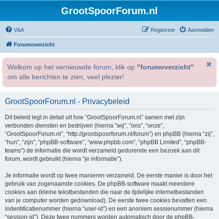
GrootSpoorForum.nl
V&A
Registreer
Aanmelden
Forumoverzicht
Welkom op het vernieuwde forum, klik op
"forumoverzicht"
om alle berichten te zien, veel plezier!
GrootSpoorForum.nl - Privacybeleid
Dit beleid legt in detail uit hoe “GrootSpoorForum.nl” samen met zijn
verbonden diensten en bedrijven (hierna “wij”, “ons”, “onze”,
“GrootSpoorForum.nl”, “http://grootspoorforum.nl/forum”) en phpBB (hierna “zij”,
“hun”, “zijn”, “phpBB-software”, “www.phpbb.com”, “phpBB Limited”, “phpBB-
teams”) de informatie die wordt verzameld gedurende een bezoek aan dit
forum, wordt gebruikt (hierna “je informatie”).
Je informatie wordt op twee manieren verzameld. De eerste manier is door het
gebruik van zogenaamde cookies. De phpBB-software maakt meerdere
cookies aan (kleine tekstbestanden die naar de tijdelijke internetbestanden
van je computer worden gedownload). De eerste twee cookies bevatten een
indentificatienummer (hierna “user-id”) en een anoniem sessienummer (hierna
“session-id”). Deze twee nummers worden automatisch door de phpBB-