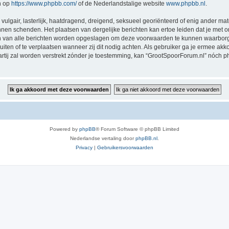
n op
https://www.phpbb.com/
of de Nederlandstalige website
www.phpbb.nl
.
vulgair, lasterlijk, haatdragend, dreigend, seksueel georiënteerd of enig ander mat
nnen schenden. Het plaatsen van dergelijke berichten kan ertoe leiden dat je met
sen van alle berichten worden opgeslagen om deze voorwaarden te kunnen waarborg
luiten of te verplaatsen wanneer zij dit nodig achten. Als gebruiker ga je ermee akk
partij zal worden verstrekt zónder je toestemming, kan “GrootSpoorForum.nl” nóc
Powered by
phpBB
® Forum Software © phpBB Limited
Nederlandse vertaling door
phpBB.nl
.
Privacy
|
Gebruikersvoorwaarden