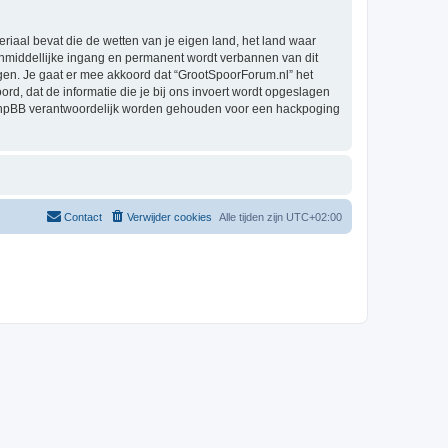
eriaal bevat die de wetten van je eigen land, het land waar
 onmiddellijke ingang en permanent wordt verbannen van dit
en. Je gaat er mee akkoord dat “GrootSpoorForum.nl” het
oord, dat de informatie die je bij ons invoert wordt opgeslagen
h phpBB verantwoordelijk worden gehouden voor een hackpoging
Contact
Verwijder cookies
Alle tijden zijn
UTC+02:00