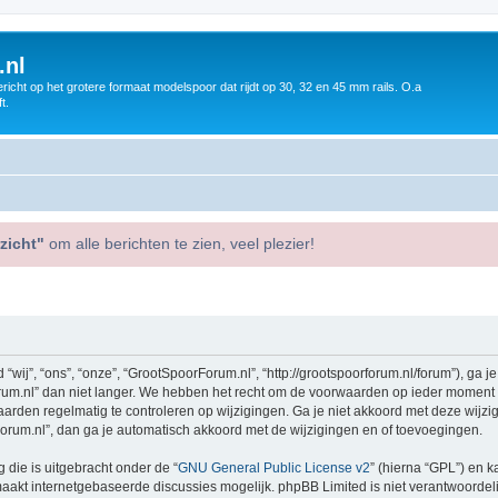
.nl
icht op het grotere formaat modelspoor dat rijdt op 30, 32 en 45 mm rails. O.a
t.
zicht"
om alle berichten te zien, veel plezier!
j”, “ons”, “onze”, “GrootSpoorForum.nl”, “http://grootspoorforum.nl/forum”), ga j
m.nl” dan niet langer. We hebben het recht om de voorwaarden op ieder moment te 
aarden regelmatig te controleren op wijzigingen. Ga je niet akkoord met deze wijz
orum.nl”, dan ga je automatisch akkoord met de wijzigingen en of toevoegingen.
 die is uitgebracht onder de “
GNU General Public License v2
” (hierna “GPL”) en
akt internetgebaseerde discussies mogelijk. phpBB Limited is niet verantwoordelij