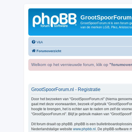
GrootSpoorForum
GrootSpoorForum.nl is een forum ger
van de merken LGB, Piko, Aristocraf
V&A
Forumoverzicht
Welkom op het vernieuwde forum, klik op
"forumover
GrootSpoorForum.nl - Registratie
Door het bezoeken van “GrootSpoorForum.nl” (hierna genoemd “wi
gaat met deze voorwaarden, bezoek of gebruik “GrootSpoorForu
hoogte te brengen, het is echter aan te raden om zelf de voorw
“GrootSpoorForum.nl”. Blijf je gebruik maken van “GrootSpoorF
Dit forum draait op phpBB. phpBB is een bulletinboardoplossing
Nederlandstalige website
www.phpbb.nl
. De phpBB-software ma